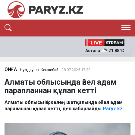
ЭКСКЛЮЗИВ
САЯСАТ
Астана
21.88°C
САЙЛАУ-2026
ЭКОНОМИКА
ҚОҒАМ
ОҚИҒА
ОҚИҒА
Нұрдаулет Кенжебай
28.07.2025 17:22
СҰХБАТ
Алматы облысында әйел адам
News
парапланнан құлап кетті
Алматы облысы Қаскелең шатқалында әйел адам
параланнан құлап кетті, деп хабарлайды
Paryz.kz
.