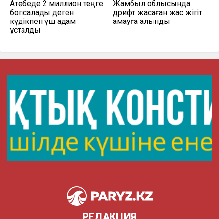
Ақтөбеде 2 миллион теңге
Жамбыл облысында
бопсалады деген
дрифт жасаған жас жігіт
күдікпен үш адам
қамауға алынды
ұсталды
РЕДАКЦИЯ