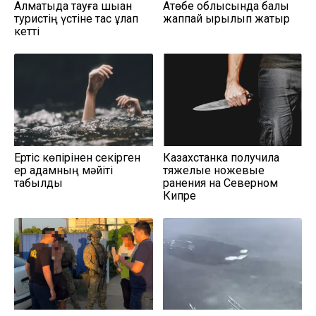
Алматыда тауға шыққан
Ақтөбе облысында балық
туристің үстіне тас құлап
жаппай қырылып жатыр
кетті
Ертіс көпірінен секірген
Казахстанка получила
ер адамның мәйіті
тяжелые ножевые
табылды
ранения на Северном
Кипре