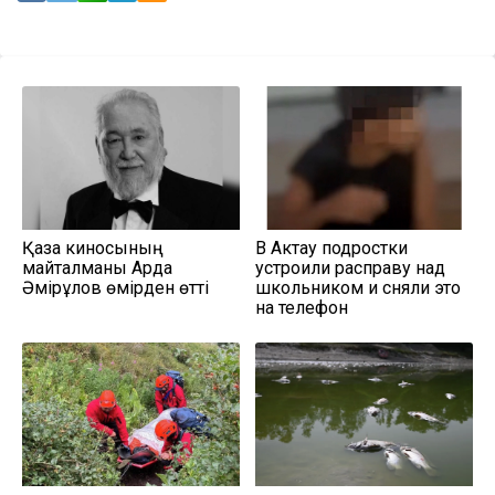
Қазақ киносының
В Актау подростки
майталманы Ардақ
устроили расправу над
Әмірқұлов өмірден өтті
школьником и сняли это
на телефон