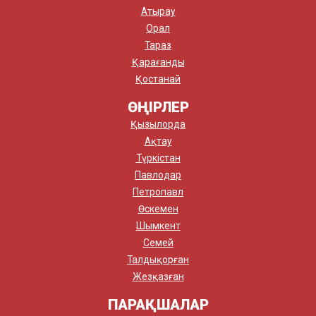
Атырау
Орал
Тараз
Қарағанды
Қостанай
ӨҢІРЛЕР
Қызылорда
Ақтау
Түркістан
Павлодар
Петропавл
Өскемен
Шымкент
Семей
Талдықорған
Жезқазған
ПАРАҚШАЛАР