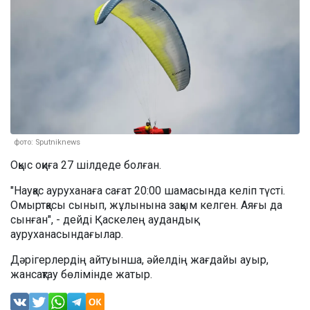
фото: Sputniknews
Оқыс оқиға 27 шілдеде болған.
"Науқас ауруханаға сағат 20:00 шамасында келіп түсті.
Омыртқасы сынып, жұлынына зақым келген. Аяғы да
сынған", - дейді Қаскелең аудандық
ауруханасындағылар.
Дәрігерлердің айтуынша, әйелдің жағдайы ауыр,
жансақтау бөлімінде жатыр.