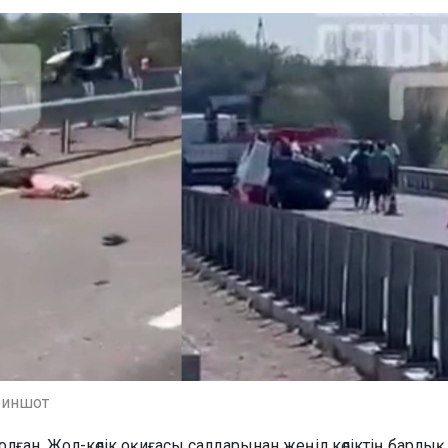
риншот
болған. Жол-көлік оқиғасы салдарынан жеңіл көліктің барлық