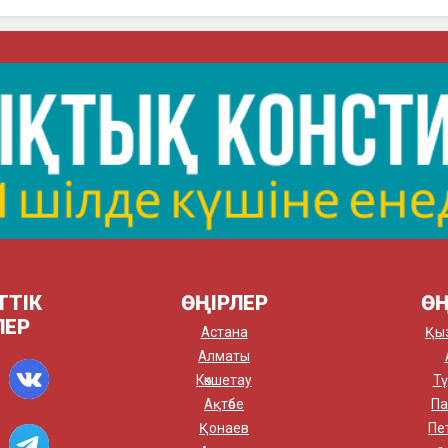
ТТІК
ӨҢІРЛЕР
ӨҢ
ЛЕР
Астана
Қы
Алматы
Көкшетау
Тү
Ақтөбе
Па
Қонаев
Пе