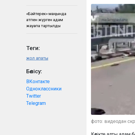
«Бәйтерек» маңында
атпен жүрген адам
жауапқа тартылды
Теги:
жол апаты
Бөлісу:
ВКонтакте
Одноклассники
Twitter
Telegram
фото: видеодан ск
Көлікте алты адам 