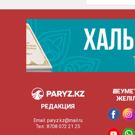
ӘЛЕУМЕ
ЖЕЛІ
РЕДАКЦИЯ
Email:
paryz.kz@mail.ru
Тел.: 8708 072 21 25