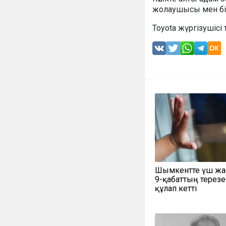
жолаушысы мен бі
Toyota жүргізушісі
Шымкентте үш жа
9-қабаттың терезе
құлап кетті