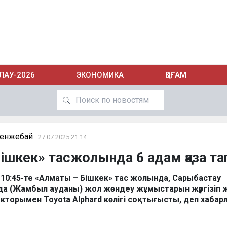
ЛАУ-2026
ЭКОНОМИКА
ҚОҒАМ
Кенжебай
27.07.2025 21:14
шкек» тасжолында 6 адам қаза т
ат 10:45-те «Алматы – Бішкек» тас жолында, Сарыбастау
а (Жамбыл ауданы) жол жөндеу жұмыстарын жүргізіп 
кторымен Toyota Alphard көлігі соқтығысты, деп хаба