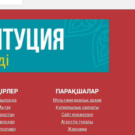
ІРЛЕР
ПАРАҚШАЛАР
зылорда
Мультимедиалық архив
Ақтау
Құпиялылық саясаты
ркістан
Сайт ережелері
влодар
Агенттік туралы
тропавл
Жарнама