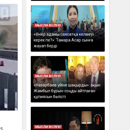
МЫСЛИ ВСЛУХ!
«Өнер адамы саясатқа келмеуі
керек пе?»: Тамара Асар сынға
жауап берді
МЫСЛИ ВСЛУХ!
«Назарбаев үйіне шақырды»: ақын
Жамбыл бұрын-соңды айтпаған
құпиясын бөлісті
МЫСЛИ ВСЛУХ!
 5