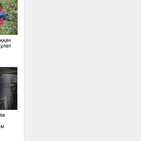
ыққан
құлап
ла
ом