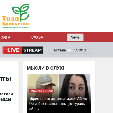
ОҚИҒА
СҰХБАТ
News
Астана
17.19°C
МЫСЛИ В СЛУХ!
апты
МЫСЛИ ВСЛУХ!
жатқан
«Қария толық ақталған жоқ»: Айгүл
рлайды
Орынбек жылқышының ісі туралы
айтты