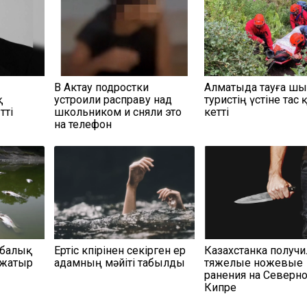
В Актау подростки
Алматыда тауға ш
қ
устроили расправу над
туристің үстіне тас 
тті
школьником и сняли это
кетті
на телефон
 балық
Ертіс көпірінен секірген ер
Казахстанка получи
 жатыр
адамның мәйіті табылды
тяжелые ножевые
ранения на Северн
Кипре