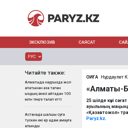
ЭКСКЛЮЗИВ
САЯСАТ
САЙ
Читайте также:
ОҚИҒА
Нұрдаулет 
Алматыда наурызда жол
«Алматы-Бі
апатынан қаза тапқан
қыздың әкесі қайтадан 100
млн теңге талап етті
25 шілде күні сағ
ауылының маңынд
«Қазавтожол» тра
Астанада шалшық суға
Paryz.kz
.
түскен екі ер адам қамауға
алынды