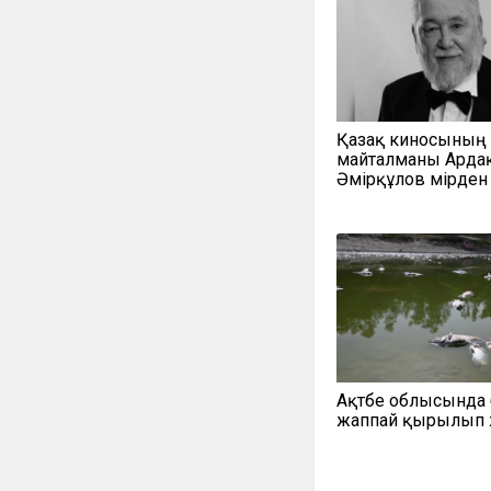
Қазақ киносының
майталманы Арда
Әмірқұлов өмірден ө
Ақтөбе облысында
жаппай қырылып