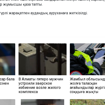
р жұмысшы қаза тапты.
 түрлі жарақатпен аудандық ауруханаға жеткізілді.
сар бала
В Алматы пятеро мужчин
Жамбыл облысынд
сінен
устроили зверское
жолға таласқан
избиение возле жилого
ағайындылар жүргі
комплекса
соққыға жықты