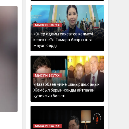
МЫСЛИ ВСЛУХ!
«Өнер адамы саясатқа келмеуі
керек пе?»: Тамара Асар сынға
жауап берді
МЫСЛИ ВСЛУХ!
«Назарбаев үйіне шақырды»: ақын
Жамбыл бұрын-соңды айтпаған
құпиясын бөлісті
МЫСЛИ ВСЛУХ!