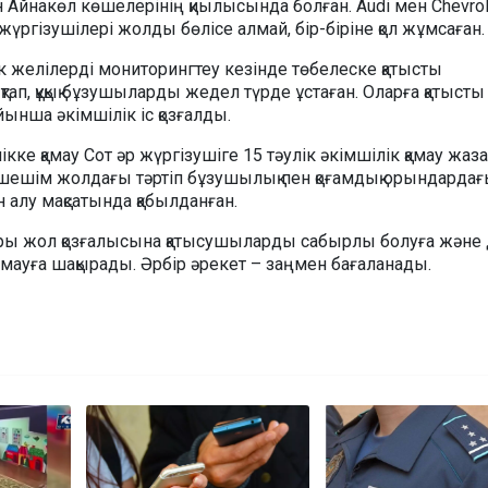
 Айнакөл көшелерінің қиылысында болған. Audi мен Chevrol
 жүргізушілері жолды бөлісе алмай, бір-біріне қол жұмсаған
к желілерді мониторингтеу кезінде төбелеске қатысты
ап, құқық бұзушыларды жедел түрде ұстаған. Оларға қатысты 
йынша әкімшілік іс қозғалды.
ікке қамау Сот әр жүргізушіге 15 тәулік әкімшілік қамау жаз
шешім жолдағы тәртіп бұзушылық пен қоғамдық орындарда
алу мақсатында қабылданған.
дары жол қозғалысына қатысушыларды сабырлы болуға және 
мауға шақырады. Әрбір әрекет – заңмен бағаланады.