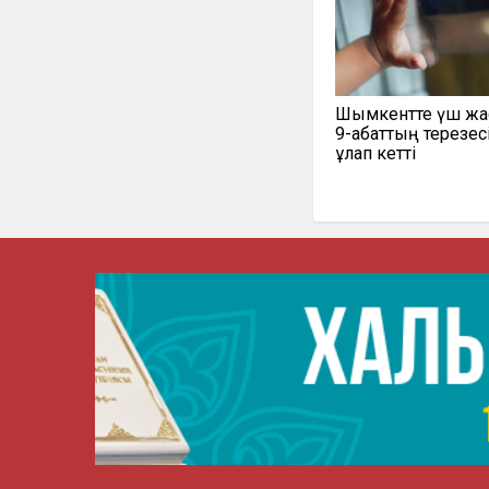
Шымкентте үш жа
9-қабаттың терезес
құлап кетті