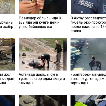
Павлодар облысында 9
В Актау расследую
тұрғыны
ауылда әлі күнге дейін
гибель экс-прокур
ы жәбір
ұялы байланыс жоқ
после падения с 12
этажа
да жол
Астанада шалшық суға
«Бәйтерек» маңын
ан қыздың
түскен екі ер адам қамауға
атпен жүрген адам 
 млн
алынды
тартылды