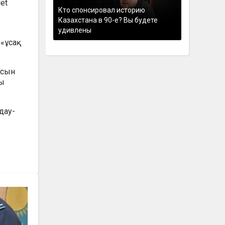
et
Кто спонсировал историю
.
Казахстана в 90-е? Вы будете
удивлены
«ұсақ
асын
ғы
дау-