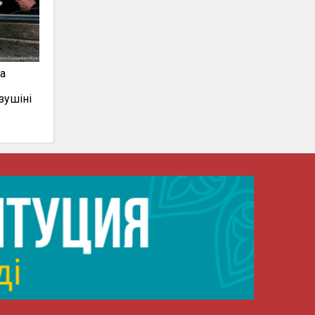
а
зушіні