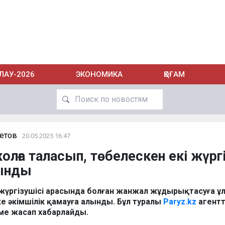
ЛАУ-2026
ЭКОНОМИКА
ҚОҒАМ
етов
20.05.2025 16:47
олға таласып, төбелескен екі жүрг
лынды
к жүргізушісі арасында болған жанжал жұдырықтасуға ұ
кке әкімшілік қамауға алынды. Бұл туралы
Paryz.kz
агентт
еме жасап хабарлайды.