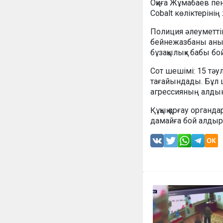
Оқиға Жұмабаев пен
Cobalt көліктерінің
Полиция әлеуметті
бейнежазбаны анықт
бұзақылық» бабы бо
Сот шешімі: 15 тәул
тағайындады. Бұл 
агрессияның алдын 
Құқық қорғау орган
дамайға бой алдыр