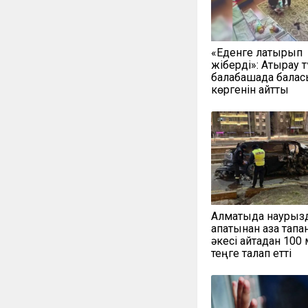
«Еденге лақтырып
жіберді»: Атырау 
балабақшада балас
көргенін айтты
Алматыда наурыз
апатынан қаза тапқ
әкесі қайтадан 100
теңге талап етті