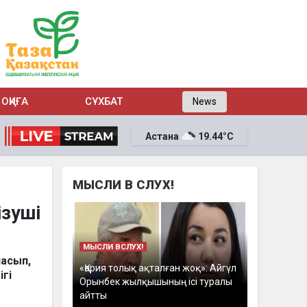
ОҚИҒА
СҰХБАТ
News
Астана
19.44°C
МЫСЛИ В СЛУХ!
ізуші
МЫСЛИ ВСЛУХ!
ласып,
«Қария толық ақталған жоқ»: Айгүл
ігі
Орынбек жылқышының ісі туралы
айтты