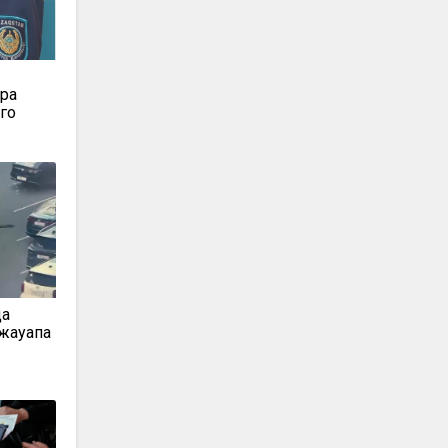
т
ора
-го
да
жауапқа