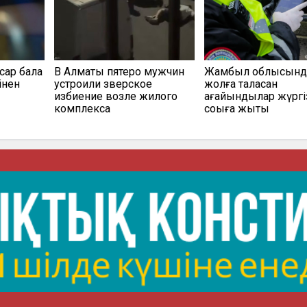
сар бала
В Алматы пятеро мужчин
Жамбыл облысынд
інен
устроили зверское
жолға таласқан
избиение возле жилого
ағайындылар жүргі
комплекса
соққыға жықты