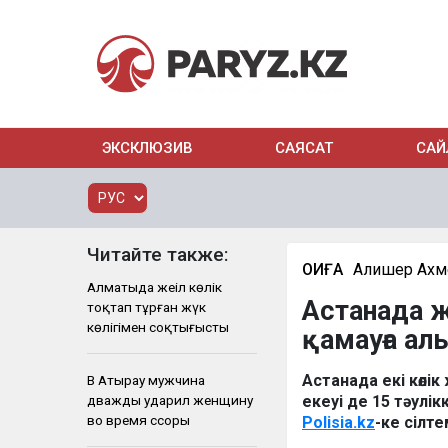
ЭКСКЛЮЗИВ
САЯСАТ
САЙ
Читайте также:
ОҚИҒА
Алишер Ахм
Алматыда жеңіл көлік
Астанада ж
тоқтап тұрған жүк
көлігімен соқтығысты
қамауға а
Астанада екі көлі
В Атырау мужчина
дважды ударил женщину
екеуі де 15 тәулі
во время ссоры
Polisia.kz
-ке сілт