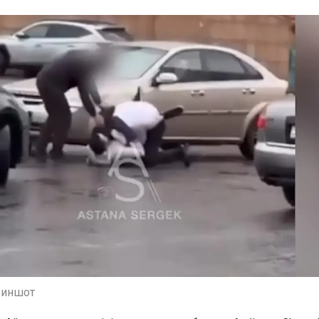
риншот