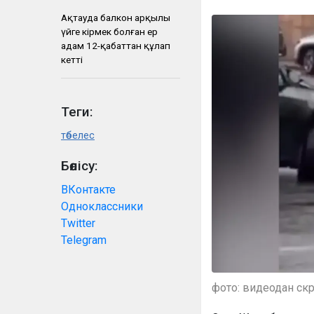
Ақтауда балкон арқылы
үйге кірмек болған ер
адам 12-қабаттан құлап
кетті
Теги:
төбелес
Бөлісу:
ВКонтакте
Одноклассники
Twitter
Telegram
фото: видеодан ск