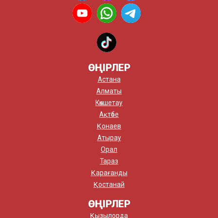
ӨҢІРЛЕР
Астана
Алматы
Көкшетау
Ақтөбе
Қонаев
Атырау
Орал
Тараз
Қарағанды
Қостанай
ӨҢІРЛЕР
Қызылорда