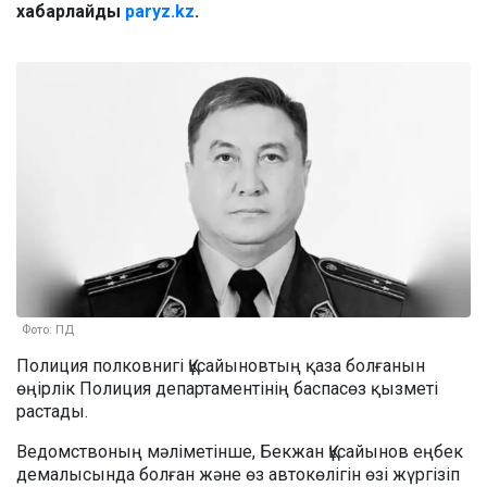
хабарлайды
paryz.kz
.
Фото: ПД
Полиция полковнигі Құсайыновтың қаза болғанын
өңірлік Полиция департаментінің баспасөз қызметі
растады.
Ведомствоның мәліметінше, Бекжан Құсайынов еңбек
демалысында болған және өз автокөлігін өзі жүргізіп