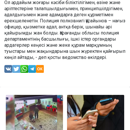
Ол әрдайым жоғары кәсіби біліктілігімен, өзіне және
әріптестеріне талапшылдығымен, принципшілдігімен,
адалдығымен және адамдарға деген құрметімен
ерекшеленетін. Полиция полковнигі Құсайынов – нағыз
офицер, қызметке адал, антқа берік, шынайы әрі
қайырымды жан болды. Қарағанды облысы полиция
департаментінің басшылығы, ішкі істер органдары
ардагерлер кеңесі және жеке құрам марқұмның
туыстары мен жақындарына шын жүректен қайғырып
көңіл айтады, - деп қосты ведомство өкілдері.