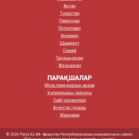
Ақтау
Түркістан
Павлодар
Петропавл
Өскемен
Шымкент
Семей
Талдықорған
Жезқазған
ПАРАҚШАЛАР
Мультимедиалық архив
Құпиялылық саясаты
Сайт ережелері
Агенттік туралы
Жарнама
© 2026 Paryz.kz АА - Қазақстан Республикасының заңнамасына сәйкес