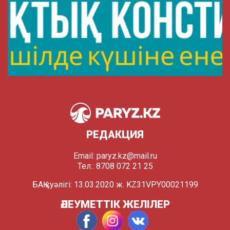
РЕДАКЦИЯ
Email:
paryz.kz@mail.ru
Тел.: 8708 072 21 25
БАҚ куәлігі: 13.03.2020 ж. KZ31VPY00021199
ӘЛЕУМЕТТІК ЖЕЛІЛЕР