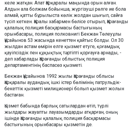
келе жатқан. Апат Қарқаралы маңында орын алған.
Алдын ала болжам бойынша, жүргізуші рөлге ие бола
алмай, қатты бұрылыста көлік жолдан шығып, сайға
түсіп кеткен. Қаралы хабармен бөлісе отырып, Қарағанды
қалалық полиция басқармасы бастығының
орынбасары, полиция полковнигі Бекжан Төлеуұлы
Құсайынов 53 жасында кенеттен қайтыс болды. Ол 30
жылдан астам өмірін елге қызмет етуге, қоғамдық
қауіпсіздік пен құқықтық тәртіпті қорғауға арнады, -
деп хабарлады Қарағанды облыстық полиция
департаментінің баспасөз қызметі.
Бекжан Құсайынов 1992 жылы Қарағанды облысы
Қарқаралы аудандық ішкі істер бөлімінің патрульдік-
бекеттік қызметі милиционері болып қызмет жолын
бастаған.
Қызмет бабында барлық сатылардан өтіп, түрлі
жылдары жауапты лауазымдарды атқарған, оның
ішінде Қарағанды қалалық полиция басқармасы
бастығының орынбасары қызметін де.