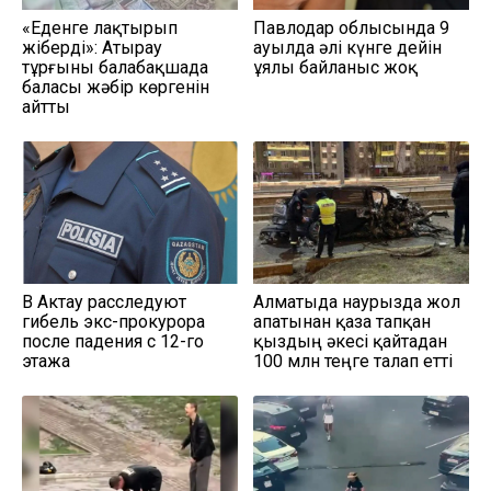
«Еденге лақтырып
Павлодар облысында 9
жіберді»: Атырау
ауылда әлі күнге дейін
тұрғыны балабақшада
ұялы байланыс жоқ
баласы жәбір көргенін
айтты
В Актау расследуют
Алматыда наурызда жол
гибель экс-прокурора
апатынан қаза тапқан
после падения с 12-го
қыздың әкесі қайтадан
этажа
100 млн теңге талап етті