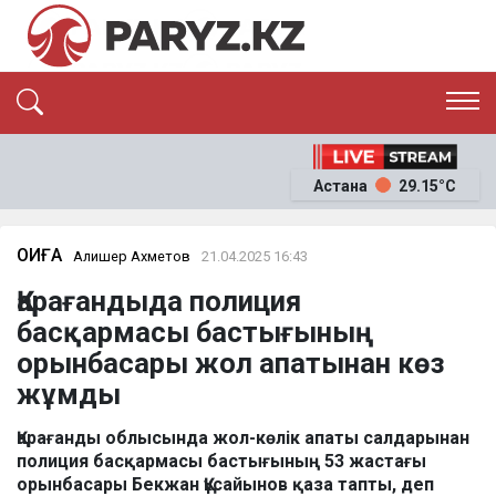
ЭКСКЛЮЗИВ
САЯСАТ
Астана
29.15°C
САЙЛАУ-2026
ЭКОНОМИКА
ҚОҒАМ
ОҚИҒА
ОҚИҒА
Алишер Ахметов
21.04.2025 16:43
СҰХБАТ
Қарағандыда полиция
News
басқармасы бастығының
орынбасары жол апатынан көз
жұмды
Қарағанды облысында жол-көлік апаты салдарынан
полиция басқармасы бастығының 53 жастағы
орынбасары Бекжан Құсайынов қаза тапты, деп