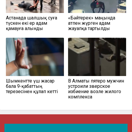
Астанада шалшық суға
«Бәйтерек» маңында
түскен екі ер адам
атпен жүрген адам
қамауға алынды
жауапқа тартылды
Шымкентте үш жасар
В Алматы пятеро мужчин
бала 9-қабаттың
устроили зверское
терезесінен құлап кетті
избиение возле жилого
комплекса