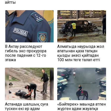
айтты
В Актау расследуют
Алматыда наурызда жол
гибель экс-прокурора
апатынан қаза тапқан
после падения с 12-го
қыздың әкесі қайтадан
этажа
100 млн теңге талап етті
Астанада шалшық суға
«Бәйтерек» маңында атпен
түскен екі ер адам
жүрген адам жауапқа