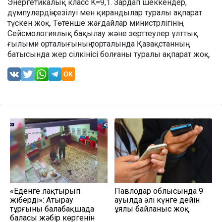
Энергетикалық класс K=9,1. Зардап шеккендер,
дүмпулердің сезілуі мен қирандылар туралы ақпарат
түскен жоқ. Төтенше жағдайлар министрлігінің
Сейсмологиялық бақылау және зерттеулер ұлттық
ғылыми орталығының порталында Қазақстанның
батысында жер сілкінісі болғаны туралы ақпарат жоқ.
«Еденге лақтырып
Павлодар облысында 9
жіберді»: Атырау
ауылда әлі күнге дейін
тұрғыны балабақшада
ұялы байланыс жоқ
баласы жәбір көргенін