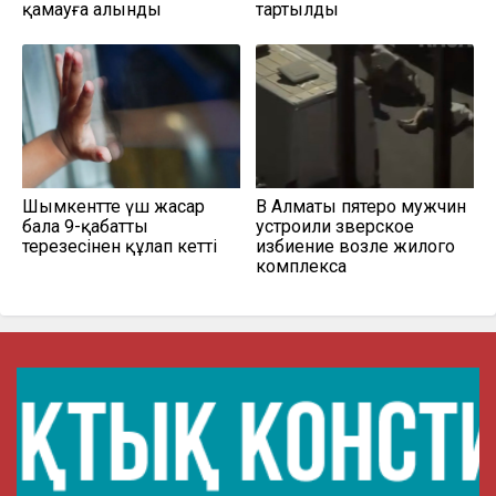
қамауға алынды
тартылды
Шымкентте үш жасар
В Алматы пятеро мужчин
бала 9-қабаттың
устроили зверское
терезесінен құлап кетті
избиение возле жилого
комплекса