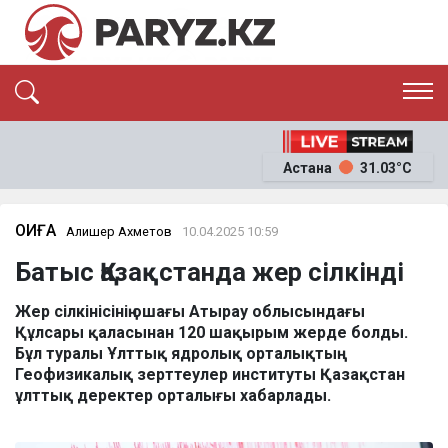
ЭКСКЛЮЗИВ
САЯСАТ
Астана
31.03°C
САЙЛАУ-2026
ЭКОНОМИКА
ҚОҒАМ
ОҚИҒА
ОҚИҒА
Алишер Ахметов
10.04.2025 10:59
СҰХБАТ
Батыс Қазақстанда жер сілкінді
News
Жер сілкінісінің ошағы Атырау облысындағы
Құлсары қаласынан 120 шақырым жерде болды.
Бұл туралы Ұлттық ядролық орталықтың
Геофизикалық зерттеулер институты Қазақстан
ұлттық деректер орталығы хабарлады.