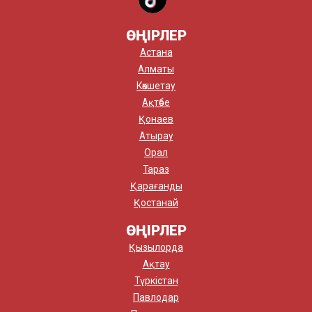
ӨҢІРЛЕР
Астана
Алматы
Көкшетау
Ақтөбе
Қонаев
Атырау
Орал
Тараз
Қарағанды
Қостанай
ӨҢІРЛЕР
Қызылорда
Ақтау
Түркістан
Павлодар