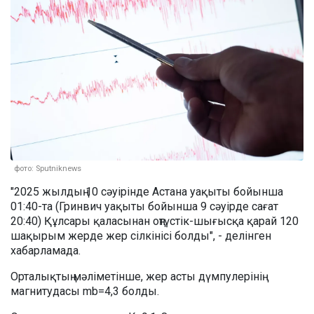
фото: Sputniknews
"2025 жылдың 10 сәуірінде Астана уақыты бойынша
01:40-та (Гринвич уақыты бойынша 9 сәуірде сағат
20:40) Құлсары қаласынан оңтүстік-шығысқа қарай 120
шақырым жерде жер сілкінісі болды", - делінген
хабарламада.
Орталықтың мәліметінше, жер асты дүмпулерінің
магнитудасы mb=4,3 болды.