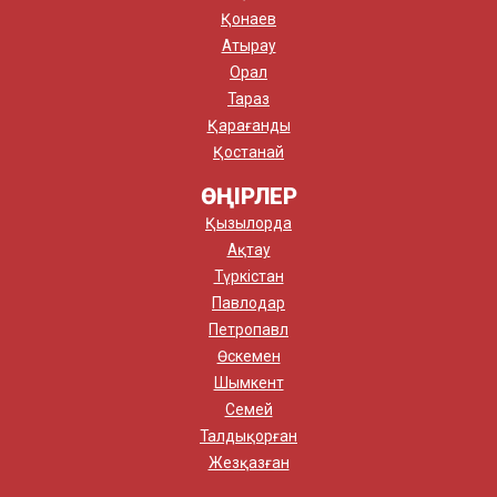
Қонаев
Атырау
Орал
Тараз
Қарағанды
Қостанай
ӨҢІРЛЕР
Қызылорда
Ақтау
Түркістан
Павлодар
Петропавл
Өскемен
Шымкент
Семей
Талдықорған
Жезқазған