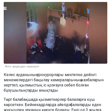
Фото: видеодан скриншот
Келес ауданының прокурорлары мектепке дейінгі
мекемелердегі бақылау камераларының жазбаларын
зерттеп, қылмыстық іс қозғауға себеп болған
бұзушылықтарды анықтады.
Төрт балабақшада қызметкерлер балаларға күш
көрсеткен. Бейнекадрларда әйелдің балаларды еден
жуғышпен ұрғанын көруге болады. Енді ол 3 жылға