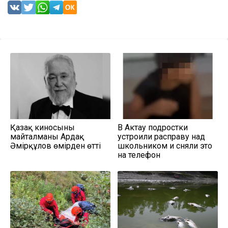
Қазақ киносының
В Актау подростки
майталманы Ардақ
устроили расправу над
Әмірқұлов өмірден өтті
школьником и сняли это
на телефон