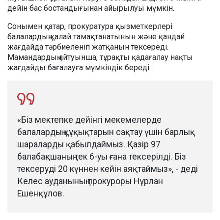
дейін бас бостандығынан айырылуы мүмкін.
Сонымен қатар, прокуратура қызметкерлері
балалардың қалай тамақтанатынын және қандай
жағдайда тәрбиеленіп жатқанын тексереді.
Мамандардың айтуынша, тұрақты қадағалау нақты
жағдайды бағалауға мүмкіндік береді.
«Біз мектепке дейінгі мекемелерде
балалардың құқықтарын сақтау үшін барлық
шараларды қабылдаймыз. Қазір 97
балабақшаның тек 6-уы ғана тексерілді. Біз
тексеруді 20 күннен кейін аяқтаймыз», - деді
Келес ауданының прокуроры Нұрлан
Ешенқұлов.