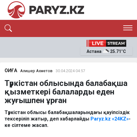
ЭКСКЛЮЗИВ
САЯСАТ
Астана
25.71°C
САЙЛАУ-2026
ЭКОНОМИКА
ҚОҒАМ
ОҚИҒА
ОҚИҒА
Алишер Ахметов
30.04.2024 04:57
СҰХБАТ
Түркістан облысында балабақша
News
қызметкері балаларды еден
жуғышпен ұрған
Түркістан облысы балабақшаларындағы қауіпсіздік
тексеріліп жатыр, деп хабарлайды
Paryz.kz
«24KZ»
-
ке сілтеме жасап.