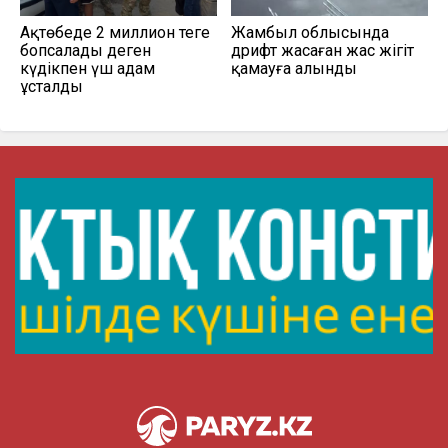
Ақтөбеде 2 миллион теңге
Жамбыл облысында
бопсалады деген
дрифт жасаған жас жігіт
күдікпен үш адам
қамауға алынды
ұсталды