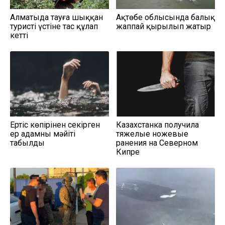
Алматыда тауға шыққан
Ақтөбе облысында балық
туристің үстіне тас құлап
жаппай қырылып жатыр
кетті
Ертіс көпірінен секірген
Казахстанка получила
ер адамның мәйіті
тяжелые ножевые
табылды
ранения на Северном
Кипре