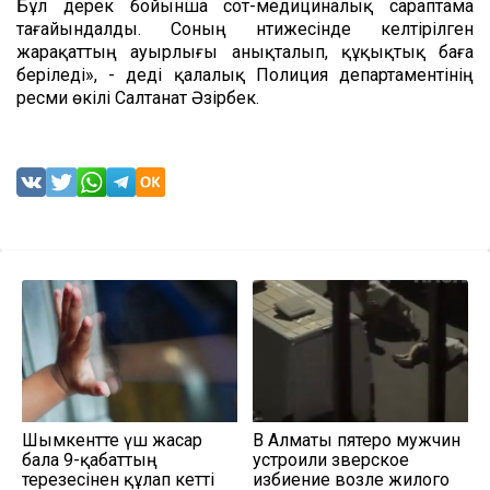
Бұл дерек бойынша сот-медициналық сараптама
тағайындалды. Соның нәтижесінде келтірілген
жарақаттың ауырлығы анықталып, құқықтық баға
беріледі», - деді қалалық Полиция департаментінің
ресми өкілі Салтанат Әзірбек.
Шымкентте үш жасар
В Алматы пятеро мужчин
бала 9-қабаттың
устроили зверское
терезесінен құлап кетті
избиение возле жилого