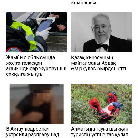
комплекса
Жамбыл облысында
Қазақ киносының
жолға таласқан
майталманы Ардақ
ағайындылар жүргізушіні
Әмірқұлов өмірден өтті
соққыға жықты
В Актау подростки
Алматыда тауға шыққан
устроили расправу над
туристің үстіне тас құлап