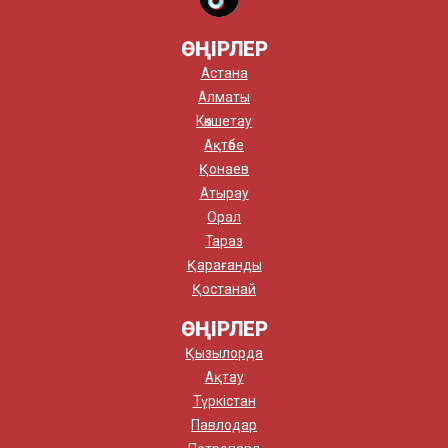
ӨҢІРЛЕР
Астана
Алматы
Көкшетау
Ақтөбе
Қонаев
Атырау
Орал
Тараз
Қарағанды
Қостанай
ӨҢІРЛЕР
Қызылорда
Ақтау
Түркістан
Павлодар