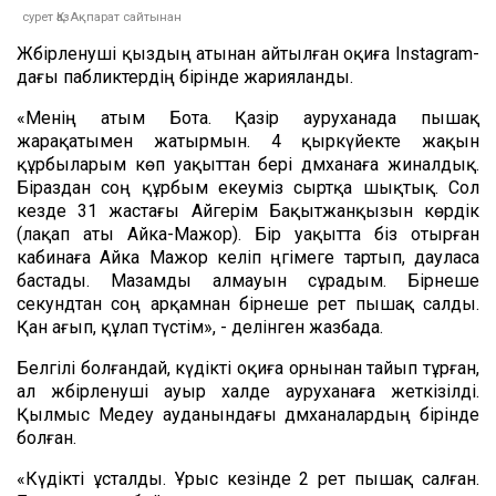
сурет ҚазАқпарат сайтынан
Жәбірленуші қыздың атынан айтылған оқиға Instagram-
дағы пабликтердің бірінде жарияланды.
«Менің атым Бота. Қазір ауруханада пышақ
жарақатымен жатырмын. 4 қыркүйекте жақын
құрбыларым көп уақыттан бері дәмханаға жиналдық.
Біраздан соң құрбым екеуміз сыртқа шықтық. Сол
кезде 31 жастағы Айгерім Бақытжанқызын көрдік
(лақап аты Айка-Мажор). Бір уақытта біз отырған
кабинаға Айка Мажор келіп әңгімеге тартып, дауласа
бастады. Мазамды алмауын сұрадым. Бірнеше
секундтан соң арқамнан бірнеше рет пышақ салды.
Қан ағып, құлап түстім», - делінген жазбада.
Белгілі болғандай, күдікті оқиға орнынан тайып тұрған,
ал жәбірленуші ауыр халде ауруханаға жеткізілді.
Қылмыс Медеу ауданындағы дәмханалардың бірінде
болған.
«Күдікті ұсталды. Ұрыс кезінде 2 рет пышақ салған.