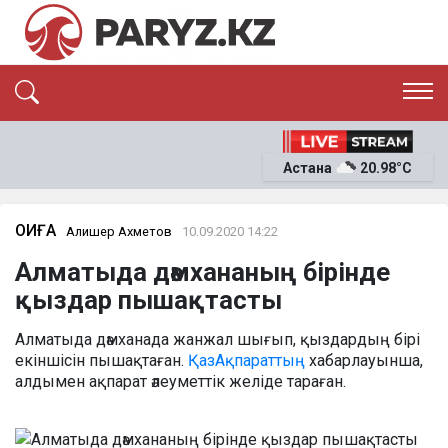
ЭКСКЛЮЗИВ
САЯСАТ
Астана
20.98°C
САЙЛАУ-2026
ЭКОНОМИКА
ҚОҒАМ
ОҚИҒА
ОҚИҒА
Алишер Ахметов
10.09.2020 14:22
СҰХБАТ
Алматыда дәмхананың бірінде
News
қыздар пышақтасты
Алматыда дәмханада жанжал шығып, қыздардың бірі
екіншісін пышақтаған.
ҚазАқпараттың
хабарлауынша,
алдымен ақпарат әлеуметтік желіде тараған.