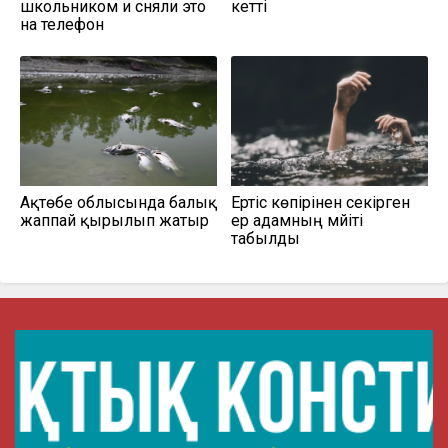
школьником и сняли это
кетті
на телефон
Ақтөбе облысында балық
Ертіс көпірінен секірген
жаппай қырылып жатыр
ер адамның мәйіті
табылды