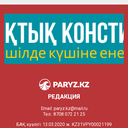
РЕДАКЦИЯ
Email:
paryz.kz@mail.ru
Тел.: 8708 072 21 25
БАҚ куәлігі: 13.03.2020 ж. KZ31VPY00021199