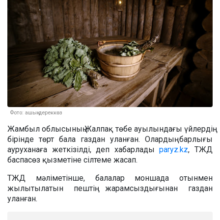
Фото: ашық дереккөз
Жамбыл облысының Жалпақ төбе ауылындағы үйлердің
бірінде төрт бала газдан уланған. Олардың барлығы
ауруханаға жеткізілді, деп хабарлады
paryz.kz
, ТЖД
баспасөз қызметіне сілтеме жасап.
ТЖД мәліметінше, балалар моншада отынмен
жылытылатын пештің жарамсыздығынан газдан
уланған.