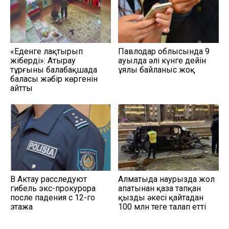
«Еденге лақтырып
Павлодар облысында 9
жіберді»: Атырау
ауылда әлі күнге дейін
тұрғыны балабақшада
ұялы байланыс жоқ
баласы жәбір көргенін
айтты
В Актау расследуют
Алматыда наурызда жол
гибель экс-прокурора
апатынан қаза тапқан
после падения с 12-го
қыздың әкесі қайтадан
этажа
100 млн теңге талап етті