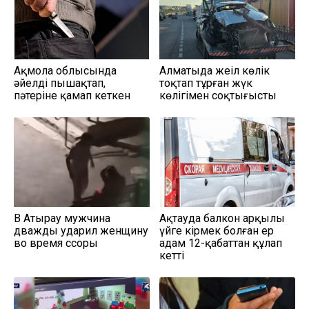
Ақмола облысында
Алматыда жеңіл көлік
әйелді пышақтап,
тоқтап тұрған жүк
пәтеріне қамап кеткен
көлігімен соқтығысты
В Атырау мужчина
Ақтауда балкон арқылы
дважды ударил женщину
үйге кірмек болған ер
во время ссоры
адам 12-қабаттан құлап
кетті