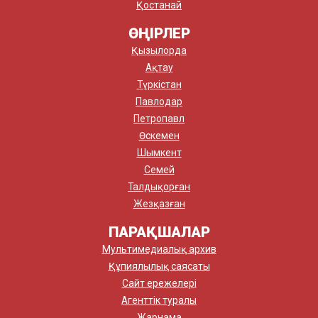
Қостанай
ӨҢІРЛЕР
Қызылорда
Ақтау
Түркістан
Павлодар
Петропавл
Өскемен
Шымкент
Семей
Талдықорған
Жезқазған
ПАРАҚШАЛАР
Мультимедиалық архив
Құпиялылық саясаты
Сайт ережелері
Агенттік туралы
Жарнама