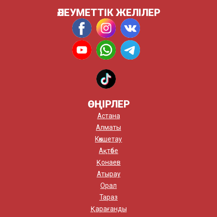
ӘЛЕУМЕТТІК ЖЕЛІЛЕР
ӨҢІРЛЕР
Астана
Алматы
Көкшетау
Ақтөбе
Қонаев
Атырау
Орал
Тараз
Қарағанды