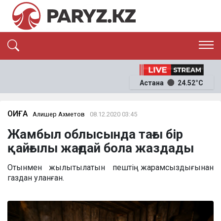
ЭКСКЛЮЗИВ
САЯСАТ
Астана
24.52°C
САЙЛАУ-2026
ЭКОНОМИКА
ҚОҒАМ
ОҚИҒА
ОҚИҒА
Алишер Ахметов
08.12.2020 03:45
СҰХБАТ
Жамбыл облысында тағы бір
News
қайғылы жағдай бола жаздады
Отынмен жылытылатын пештің жарамсыздығынан
газдан уланған.