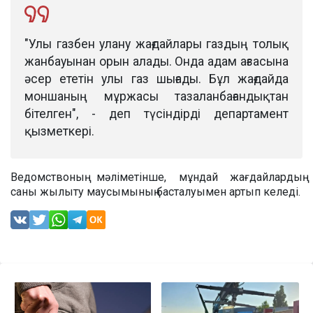
"Улы газбен улану жағдайлары газдың толық
жанбауынан орын алады. Онда адам ағзасына
әсер ететін улы газ шығады. Бұл жағдайда
моншаның мұржасы тазаланбағандықтан
бітелген", - деп түсіндірді департамент
қызметкері.
Ведомствоның мәліметінше, мұндай жағдайлардың
саны жылыту маусымының басталуымен артып келеді.