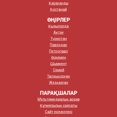
Қарағанды
Қостанай
ӨҢІРЛЕР
Қызылорда
Ақтау
Түркістан
Павлодар
Петропавл
Өскемен
Шымкент
Семей
Талдықорған
Жезқазған
ПАРАҚШАЛАР
Мультимедиалық архив
Құпиялылық саясаты
Сайт ережелері