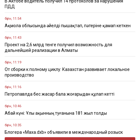
В Актобе водитель получил 14 протоколов за нарушения
ПДД
бүгін, 11:54
Ақмола облысында әйелді пышақтап, пәтеріне қамап кеткен
бүгін, 11:43
Проект на 2,6 млрд тенге получил возможность для
дальнейшей реализации в Алматы
бүгін, 11:19
От сборки к полному циклу: Казахстан развивает локальное
производство
бүгін, 11:16
Петропавлда бес жасар бала жоғарыдан құлап кетті
бүгін, 10:46
Абай күні: Ұлы ақынның туғанына 181 жыл толды
бүгін, 10:35
Блогера «Маха.dxb» объявили в международный розыск