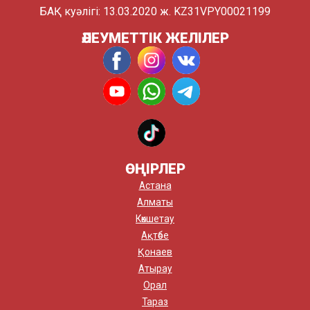
БАҚ куәлігі: 13.03.2020 ж. KZ31VPY00021199
ӘЛЕУМЕТТІК ЖЕЛІЛЕР
ӨҢІРЛЕР
Астана
Алматы
Көкшетау
Ақтөбе
Қонаев
Атырау
Орал
Тараз