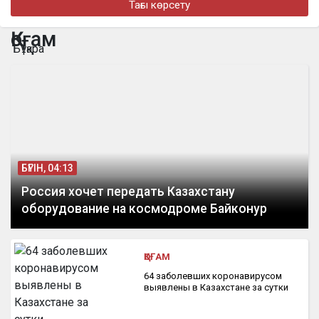
Тағы көрсету
бүгін, 10:03
Необычная спасательная операция прошла в
Қоғам
Кызылординской области
Бұқара
БҮГІН, 04:13
Россия хочет передать Казахстану
оборудование на космодроме Байконур
ҚОҒАМ
64 заболевших коронавирусом
выявлены в Казахстане за сутки