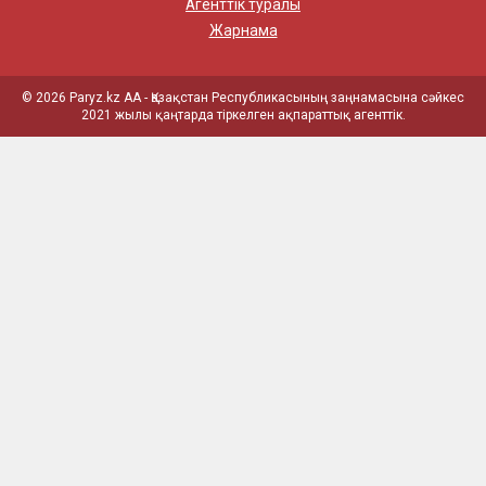
Агенттік туралы
Жарнама
© 2026 Paryz.kz АА - Қазақстан Республикасының заңнамасына сәйкес
2021 жылы қаңтарда тіркелген ақпараттық агенттік.