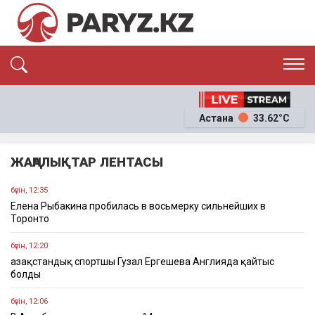
ЭКСКЛЮЗИВ
САЯСАТ
Астана
33.62°C
САЙЛАУ-2026
ЭКОНОМИКА
ҚОҒАМ
ОҚИҒА
ЖАҢАЛЫҚТАР ЛЕНТАСЫ
СҰХБАТ
News
бүгін, 12:35
Елена Рыбакина пробилась в восьмерку сильнейших в
Торонто
бүгін, 12:20
Қазақстандық спортшы Гузал Ергешева Англияда қайтыс
болды
бүгін, 12:06