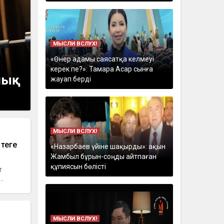
МЫСЛИ ВСЛУХ!
«Өнер адамы саясатқа келмеуі
керек пе?»: Тамара Асар сынға
ашық
жауап берді
МЫСЛИ ВСЛУХ!
теңге
«Назарбаев үйіне шақырды»: ақын
Жамбыл бұрын-соңды айтпаған
құпиясын бөлісті
т
.
МЫСЛИ ВСЛУХ!