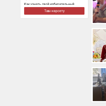
Как узнать свой избирательный
участок перед выборами: появился
Тағы көрсету
онлайн-сервис
бүгін, 19:01
Қазақстан: мұнай мен мыс. Орталық
Азияны шын мәнінде кім ұстап тұр
бүгін, 18:46
Нұрай Серікбайдың отбасы 10 млрд
теңге өтемақы талап етті
бүгін, 18:10
На Казахстан надвигается новая
волна сильной жары