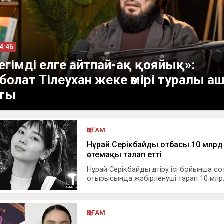
14:46
сегімді елге айтпай-ақ қояйық»:
болат Тілеухан жеке өмірі туралы 
тты
ҚОҒАМ
Нұрай Серікбайдың отбасы 10 млрд 
өтемақы талап етті
Нұрай Серікбайды өлтіру ісі бойынша со
отырысында жәбірленуші тарап 10 млр..
ҚОҒАМ