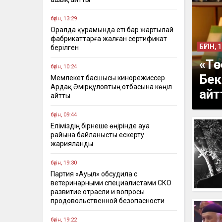
бүгін, 13:29
Оралда құрамында еті бар жартылай
фабрикаттарға жалған сертификат
БҮГІН, 
берілген
«Тө
бүгін, 10:24
Бек
Мемлекет басшысы кинорежиссер
Ардақ Әмірқұловтың отбасына көңіл
ай
айтты
бүгін, 09:44
Еліміздің бірнеше өңірінде ауа
райына байланысты ескерту
жарияланды
бүгін, 19:30
Партия «Ауыл» обсудила с
ветеринарными специалистами СКО
развитие отрасли и вопросы
продовольственной безопасности
бүгін, 19:22