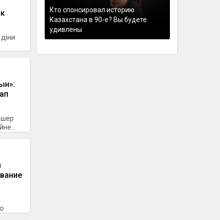
Кто спонсировал историю
ік
Казахстана в 90-е? Вы будете
удивлены
 діни
ын»:
ап
дшер
не...
и
ование
го