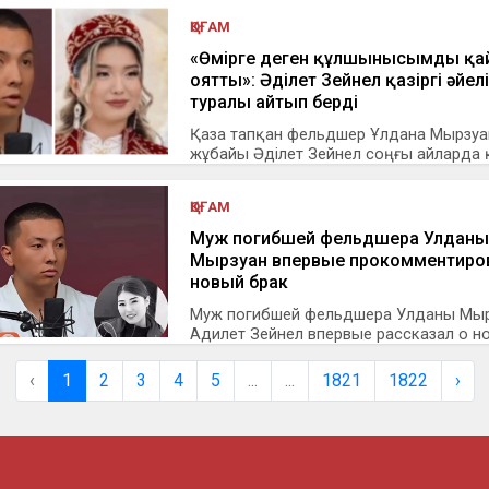
ҚОҒАМ
«Өмірге деген құлшынысымды қа
оятты»: Әділет Зейнел қазіргі әйелі
туралы айтып берді
Қаза тапқан фельдшер Ұлдана Мырзу
жұбайы Әділет Зейнел соңғы айларда қ.
ҚОҒАМ
Муж погибшей фельдшера Улданы
Мырзуан впервые прокомментиро
новый брак
Муж погибшей фельдшера Улданы Мы
Адилет Зейнел впервые рассказал о нов
‹
1
2
3
4
5
...
...
1821
1822
›