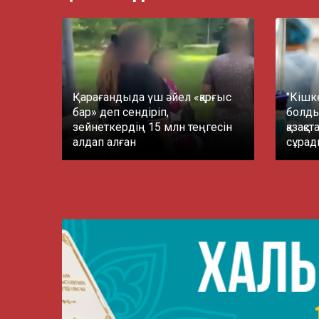
Қарағандыда үш әйел «қарғыс
"Кішк
бар» деп сендіріп,
болды"
зейнеткердің 15 млн теңгесін
қазақс
алдап алған
сұра