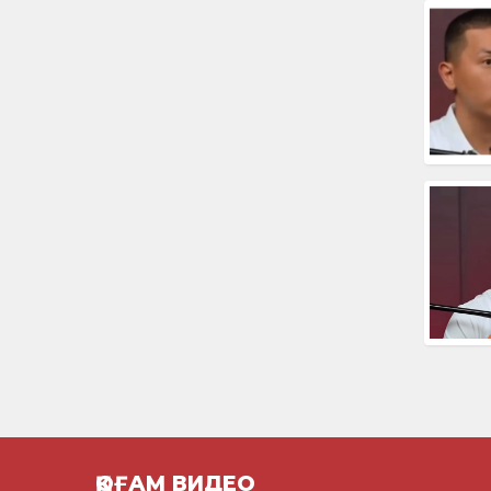
ҚОҒАМ ВИДЕО