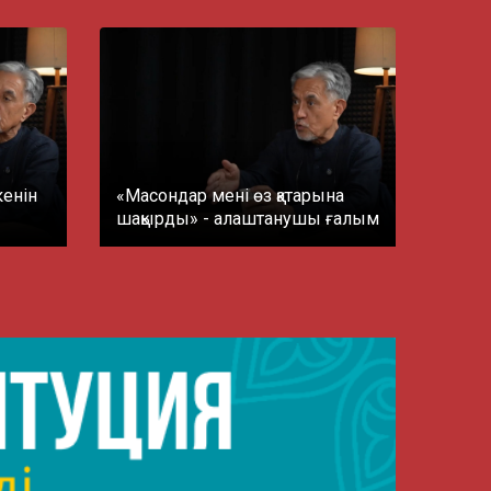
кенін
«Масондар мені өз қатарына
шақырды» - алаштанушы ғалым