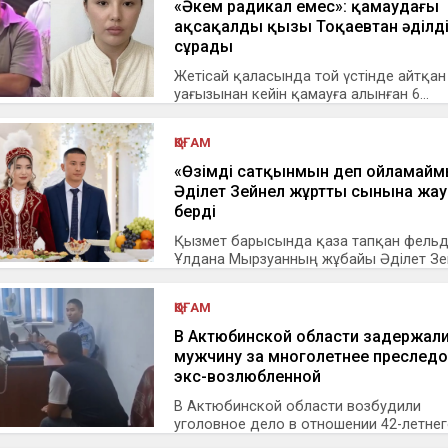
«Әкем радикал емес»: қамаудағы
ақсақалдың қызы Тоқаевтан әділд
сұрады
Жетісай қаласында той үстінде айтқан
уағызынан кейін қамауға алынған 6...
ҚОҒАМ
«Өзімді сатқынмын деп ойламайм
Әділет Зейнел жұрттың сынына жау
берді
Қызмет барысында қаза тапқан фель
Ұлдана Мырзуанның жұбайы Әділет Зей
ҚОҒАМ
В Актюбинской области задержал
мужчину за многолетнее преслед
экс-возлюбленной
В Актюбинской области возбудили
уголовное дело в отношении 42-летне
мужчи...