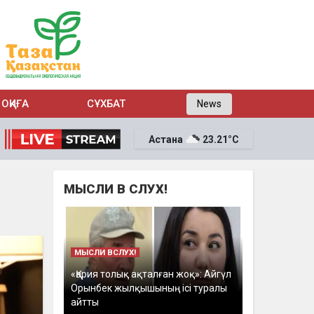
ОҚИҒА
СҰХБАТ
News
Астана
23.21°C
МЫСЛИ В СЛУХ!
МЫСЛИ ВСЛУХ!
«Қария толық ақталған жоқ»: Айгүл
Орынбек жылқышының ісі туралы
айтты