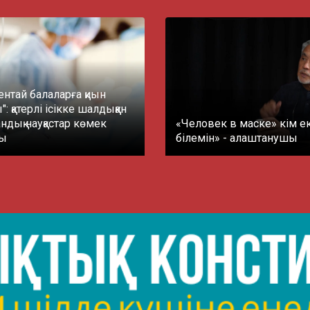
ентай балаларға қиын
: қатерлі ісікке шалдыққан
тандық науқастар көмек
«Человек в маске» кім е
ды
білемін» - алаштанушы