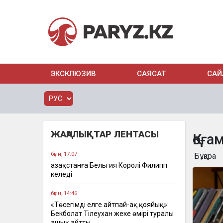
ЭКСКЛЮЗИВ
САЯСАТ
САЙ
ЖАҢАЛЫҚТАР ЛЕНТАСЫ
Қоға
бүгін, 17:07
Бұқара
Қазақстанға Бельгия Королі Филипп
келеді
бүгін, 14:46
«Төсегімді елге айтпай-ақ қояйық»:
Бекболат Тілеухан жеке өмірі туралы
ашық айтты