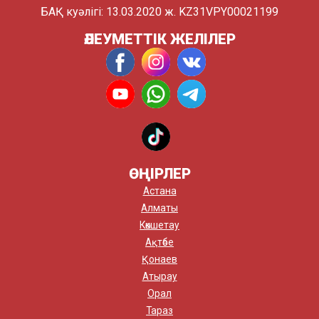
БАҚ куәлігі: 13.03.2020 ж. KZ31VPY00021199
ӘЛЕУМЕТТІК ЖЕЛІЛЕР
ӨҢІРЛЕР
Астана
Алматы
Көкшетау
Ақтөбе
Қонаев
Атырау
Орал
Тараз