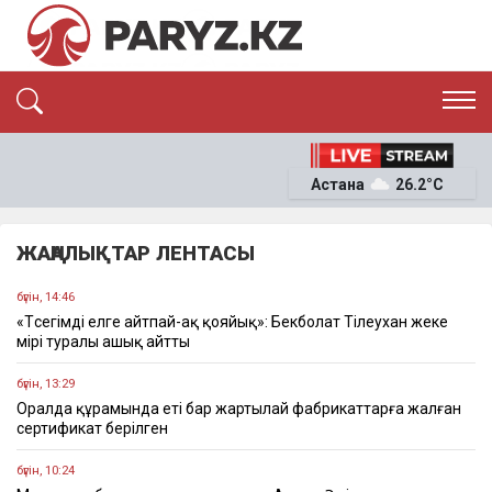
ЭКСКЛЮЗИВ
САЯСАТ
Астана
26.2°C
САЙЛАУ-2026
ЭКОНОМИКА
ҚОҒАМ
ОҚИҒА
ЖАҢАЛЫҚТАР ЛЕНТАСЫ
СҰХБАТ
News
бүгін, 14:46
«Төсегімді елге айтпай-ақ қояйық»: Бекболат Тілеухан жеке
өмірі туралы ашық айтты
бүгін, 13:29
Оралда құрамында еті бар жартылай фабрикаттарға жалған
сертификат берілген
бүгін, 10:24