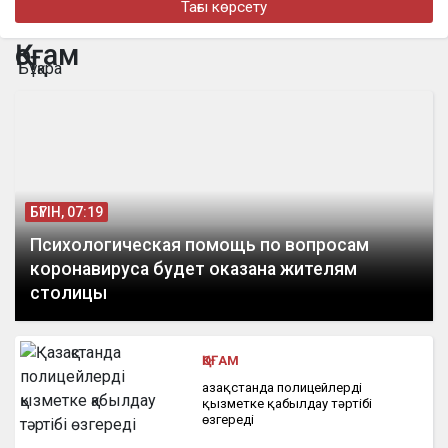
Тағы көрсету
бүгін, 18:10
На Казахстан надвигается новая волна сильной жары
Қоғам
Бұқара
бүгін, 17:28
Алматыда құрылысшыларды кәсіби мерекесімен құттықтады
БҮГІН, 07:19
Психологическая помощь по вопросам
коронавируса будет оказана жителям
столицы
ҚОҒАМ
Қазақстанда полицейлерді
қызметке қабылдау тәртібі
өзгереді