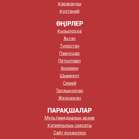
Қарағанды
Қостанай
ӨҢІРЛЕР
Қызылорда
Ақтау
Түркістан
Павлодар
Петропавл
Өскемен
Шымкент
Семей
Талдықорған
Жезқазған
ПАРАҚШАЛАР
Мультимедиалық архив
Құпиялылық саясаты
Сайт ережелері