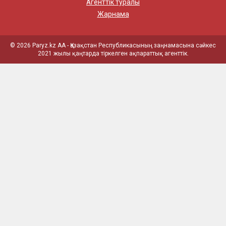
Агенттік туралы
Жарнама
© 2026 Paryz.kz АА - Қазақстан Республикасының заңнамасына сәйкес
2021 жылы қаңтарда тіркелген ақпараттық агенттік.