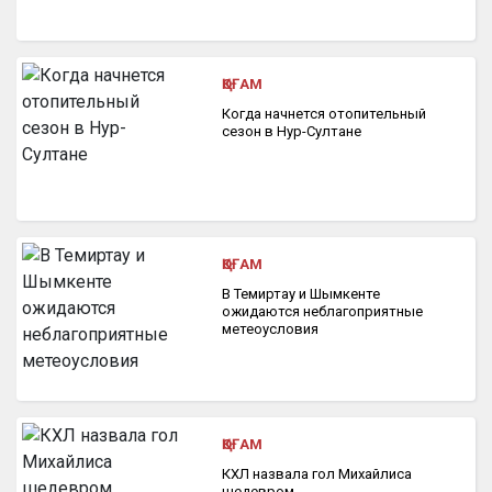
ҚОҒАМ
Когда начнется отопительный
сезон в Нур-Султане
ҚОҒАМ
В Темиртау и Шымкенте
ожидаются неблагоприятные
метеоусловия
ҚОҒАМ
КХЛ назвала гол Михайлиса
шедевром