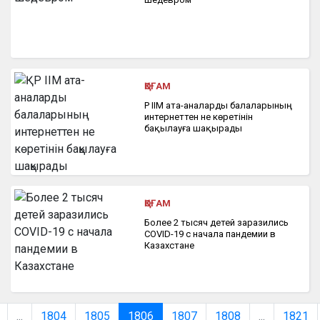
ҚОҒАМ
ҚР ІІМ ата-аналарды балаларының
интернеттен не көретінін
бақылауға шақырады
ҚОҒАМ
Более 2 тысяч детей заразились
COVID-19 с начала пандемии в
Казахстане
...
1804
1805
1806
1807
1808
...
1821