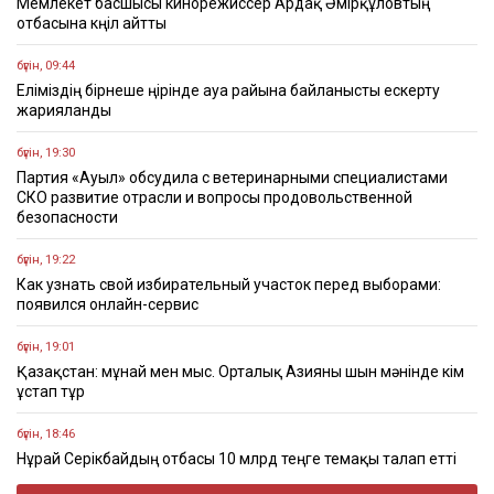
Мемлекет басшысы кинорежиссер Ардақ Әмірқұловтың
отбасына көңіл айтты
бүгін, 09:44
Еліміздің бірнеше өңірінде ауа райына байланысты ескерту
жарияланды
бүгін, 19:30
Партия «Ауыл» обсудила с ветеринарными специалистами
СКО развитие отрасли и вопросы продовольственной
безопасности
бүгін, 19:22
Как узнать свой избирательный участок перед выборами:
появился онлайн-сервис
бүгін, 19:01
Қазақстан: мұнай мен мыс. Орталық Азияны шын мәнінде кім
ұстап тұр
бүгін, 18:46
Нұрай Серікбайдың отбасы 10 млрд теңге өтемақы талап етті