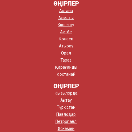
ӨҢІРЛЕР
Астана
Алматы
Көкшетау
Ақтөбе
Қонаев
Атырау
Орал
Тараз
Қарағанды
Қостанай
ӨҢІРЛЕР
Қызылорда
Ақтау
Түркістан
Павлодар
Петропавл
Өскемен