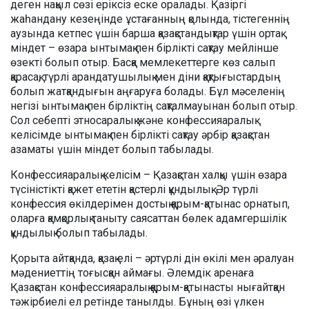
деген нақыл сөзі еріксіз еске оралады. Қазіргі
жаһандану кезеңінде ұстағанның қолында, тістегеннің
аузында кетпес үшін барша қазақстандықтар үшін ортақ
міндет – өзара ынтымақ пен бірлікті сақтау мейлінше
өзекті болып отыр. Басқа мемлекеттерге көз салып
қарасақ, түрлі арандатушылық мен діни қақтығыстардың
болып жатқандығын аңғаруға болады. Бұл мәселенің
негізі ынтымақ пен бірліктің сақталмауынан болып отыр.
Сол себепті этносаралық және конфессияаралық
келісімде ынтымақ пен бірлікті сақтау әрбір қазақстан
азаматы үшін міндет болып табылады.
Конфессияаралық келісім – Қазақстан халқы үшін өзара
түсіністікті қажет ететін қастерлі құндылық. Әр түрлі
конфессия өкілдерімен достық қарым-қатынас орнатып,
оларға қамқорлық таныту саясаттан бөлек адамгершілік
құндылық болып табылады.
Қорыта айтқанда, қазақ елі – әртүрлі дін өкілі мен әралуан
мәдениеттің тоғысқан аймағы. Әлемдік аренаға
Қазақстан конфессияаралық қарым-қатынасты нығайтқан
тәжірбиелі ел ретінде танылды. Бұның өзі үлкен