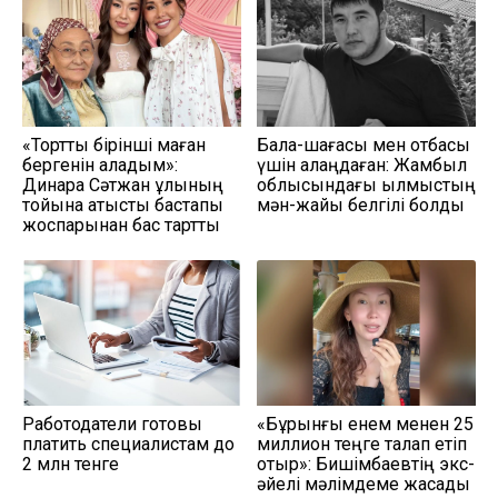
«Тортты бірінші маған
Бала-шағасы мен отбасы
бергенін қаладым»:
үшін алаңдаған: Жамбыл
Динара Сәтжан ұлының
облысындағы қылмыстың
тойына қатысты бастапқы
мән-жайы белгілі болды
жоспарынан бас тартты
Работодатели готовы
«Бұрынғы енем менен 25
платить специалистам до
миллион теңге талап етіп
2 млн тенге
отыр»: Бишімбаевтің экс-
әйелі мәлімдеме жасады