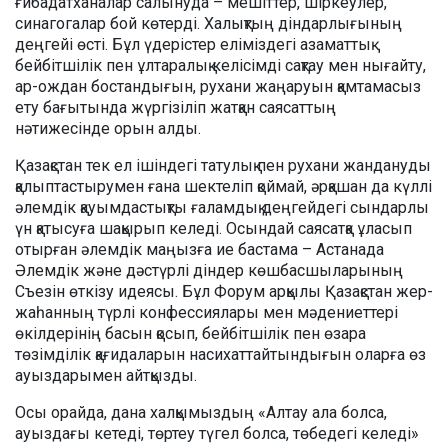
ғибадатханалар салынуда – мешіттер, шіркеулер,
синагогалар бой көтерді. Халықтың діндарлығының
деңгейі өсті. Бұл үдерістер еліміздегі азаматтық
бейбітшілік пен ұлтаралық келісімді сақтау мен нығайту,
ар-ождан бостандығын, рухани жаңаруын қамтамасыз
ету бағытында жүргізіліп жатқан саясаттың
нәтижесінде орын алды.
Қазақстан тек ел ішіндегі татулық пен рухани жандануды
қалыптастырумен ғана шектеліп қоймай, әрқашан да күллі
әлемдік қауымдастықты ғаламдық деңгейдегі сындарлы
үн қатысуға шақырып келеді. Осындай саясатқа ұласып
отырған әлемдік маңызға ие бастама – Астанада
Әлемдік және дәстүрлі діндер көшбасшыларының
Съезін өткізу идеясы. Бұл Форум арқылы Қазақстан жер-
жаһанның түрлі конфессиялары мен мәдениеттері
өкілдерінің басын қосып, бейбітшілік пен өзара
төзімділік қағидаларын насихаттайтындығын оларға өз
ауыздарымен айтқызды.
Осы орайда, дана халқымыздың «Алтау ала болса,
ауыздағы кетеді, төртеу түгел болса, төбедегі келеді»