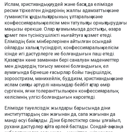
Ислам, христиандық, иудей және басқа да елімізде
ресми тіркелген діндерінің жалпы адамзаттық және
гуманистік құндылықтарының ұлтаралық және
конфессияаралық келісім мен татулықты орнықтырудағы
маңызы ерекше. Олар қоғамымызда достықты, өзара
құрмет пен түсінісушілікті нығайтуға қызмет етеді.
Еліміздің биік мінберлерінен айтылған осындай
ойларды халыққа түсіндіріп, конфессияаралық келісім
ісінде игі дәстүрлерге ие болғандығын паш етеді.
Қазақстан көне заманнан бері саналуан мәдениеттер
мен діндердің тоғысу мекені болғандығын, ел
аумағында бірнеше ғасырлар бойы тәңіршілдік,
зороостризм, манихейлік, буддизм, христиандық және
ислам сияқты әртүрлі нанымдар бейбіт қатар өмір
сүргенін, яғни толеранттылық пен конфессияаралық
келісімнің үлгісі болғандығын көрсетеді.
Елімізде тәуелсіздік жылдары барысында діни
институттардың сан жағынан да, сапа жағынан да
мәнді өсуі байқалды. Діни бірлестіктер саны ұлғайып,
рухани дәстүрлер қайта өрлей бастады. Сондай-ақ жаңа