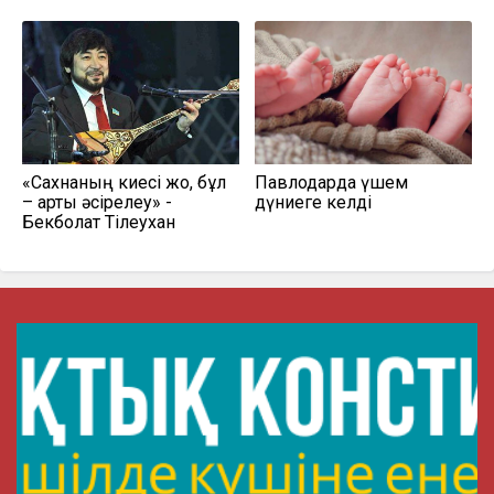
«Сахнаның киесі жоқ, бұл
Павлодарда үшем
– артық әсірелеу» -
дүниеге келді
Бекболат Тілеухан