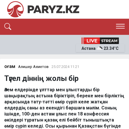
ЭКСКЛЮЗИВ
САЯСАТ
Астана
23.34°C
САЙЛАУ-2026
ЭКОНОМИКА
ҚОҒАМ
ОҚИҒА
Қоғам
Алишер Ахметов
25.07.2024 11:21
СҰХБАТ
Түгел діннің жолы бір
News
Әлем елдерінде ұлттар мен ұлыстарды бір
шаңырақтың астына біріктіріп, береке мен бірліктің
арқасында тату-тәтті өмір сүріп келе жатқан
елдердің саны аз екендігі баршаға мәлім. Соның
ішінде, 100-ден астам ұлыс пен 18 конфессия
өкілдері тұратын қазақ елі бейбіт тыныштықта
өмір сүріп келеді. Осы қырынан Қазақстан бүгінде