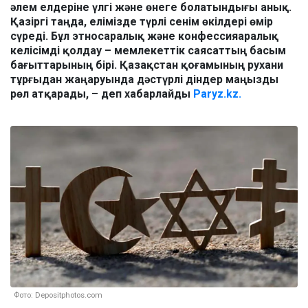
әлем елдеріне үлгі және өнеге болатындығы анық.
Қазіргі таңда, елімізде түрлі сенім өкілдері өмір
сүреді. Бұл этносаралық және конфессияаралық
келісімді қолдау – мемлекеттік саясаттың басым
бағыттарының бірі. Қазақстан қоғамының рухани
тұрғыдан жаңаруында дәстүрлі діндер маңызды
рөл атқарады, – деп хабарлайды
Paryz.kz.
Фото: Depositphotos.com