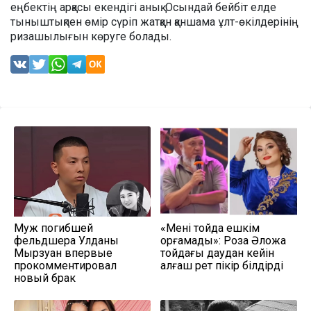
еңбектің арқасы екендігі анық. Осындай бейбіт елде
тыныштықпен өмір сүріп жатқан қаншама ұлт-өкілдерінің
ризашылығын көруге болады.
Муж погибшей
«Мені тойда ешкім
фельдшера Улданы
қорғамады»: Роза Әлқожа
Мырзуан впервые
тойдағы даудан кейін
прокомментировал
алғаш рет пікір білдірді
новый брак