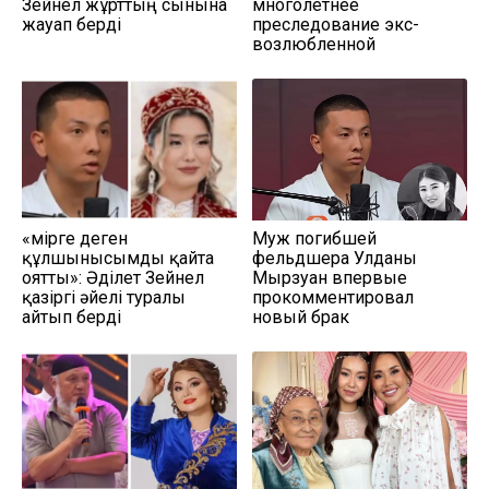
Зейнел жұрттың сынына
многолетнее
жауап берді
преследование экс-
возлюбленной
«Өмірге деген
Муж погибшей
құлшынысымды қайта
фельдшера Улданы
оятты»: Әділет Зейнел
Мырзуан впервые
қазіргі әйелі туралы
прокомментировал
айтып берді
новый брак