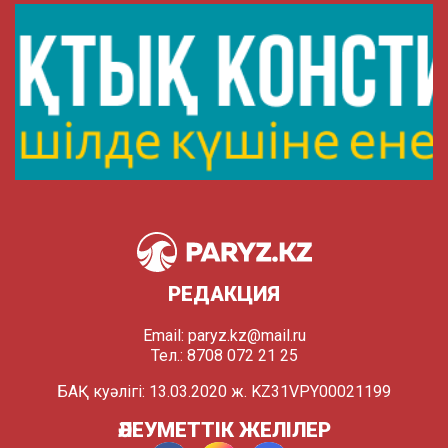
РЕДАКЦИЯ
Email:
paryz.kz@mail.ru
Тел.: 8708 072 21 25
БАҚ куәлігі: 13.03.2020 ж. KZ31VPY00021199
ӘЛЕУМЕТТІК ЖЕЛІЛЕР