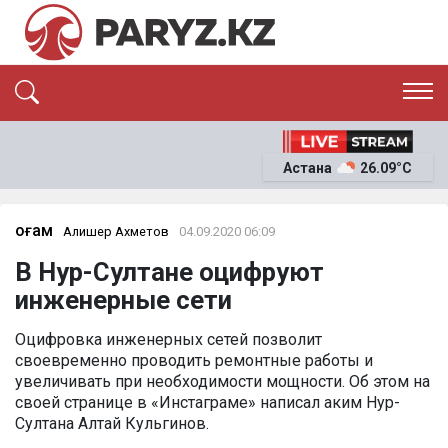
ЭКСКЛЮЗИВ
САЯСАТ
Астана
26.09°C
САЙЛАУ-2026
ЭКОНОМИКА
ҚОҒАМ
ОҚИҒА
Қоғам
Алишер Ахметов
04.09.2020 06:09
СҰХБАТ
В Нур-Султане оцифруют
News
инженерные сети
Оцифровка инженерных сетей позволит
своевременно проводить ремонтные работы и
увеличивать при необходимости мощности. Об этом на
своей странице в «Инстаграме» написал аким Нур-
Султана Алтай Кульгинов.