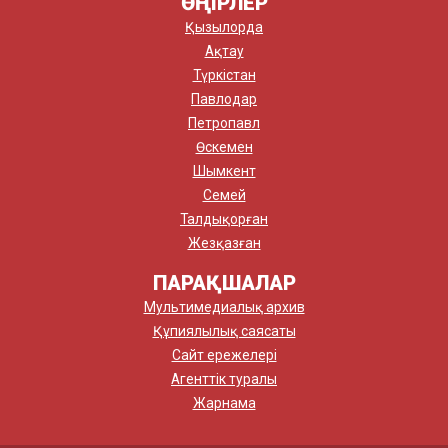
ӨҢІРЛЕР
Қызылорда
Ақтау
Түркістан
Павлодар
Петропавл
Өскемен
Шымкент
Семей
Талдықорған
Жезқазған
ПАРАҚШАЛАР
Мультимедиалық архив
Құпиялылық саясаты
Сайт ережелері
Агенттік туралы
Жарнама