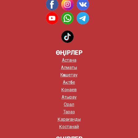
ӨҢІРЛЕР
Астана
Алматы
Көкшетау
Ақтөбе
Қонаев
Атырау
Орал
Тараз
Қарағанды
Қостанай