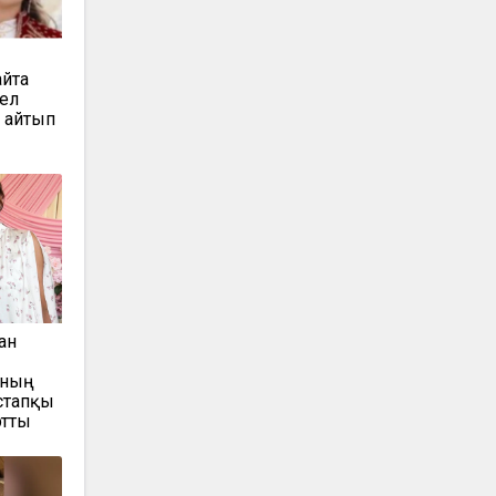
йта
нел
ы айтып
ан
ының
стапқы
ртты