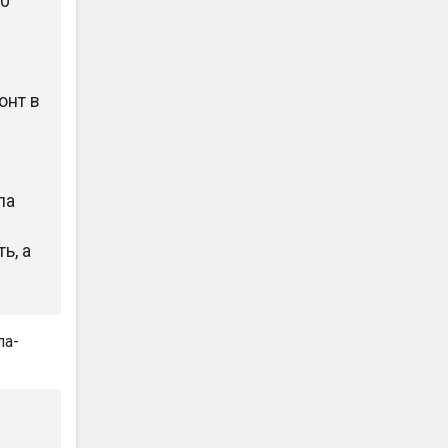
00
онт в
ла
ь, а
ла-