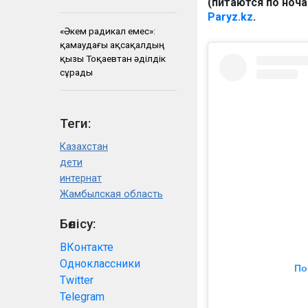
(питаются по ноча
Paryz.kz
.
«Әкем радикал емес»:
қамаудағы ақсақалдың
қызы Тоқаевтан әділдік
сұрады
Теги:
Казахстан
дети
интернат
Жамбылская область
Бөлісу:
ВКонтакте
Одноклассники
По
Twitter
Telegram