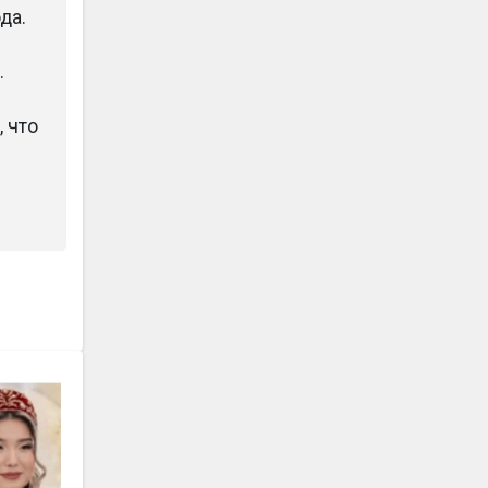
да.
.
, что