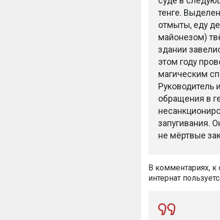
суде в следую
тенге. Выделе
отмыты, еду д
майонезом) твё
здании завели
этом году пров
магическим спо
Руководитель 
обращения в ге
несанкциониро
запугивания. О
не мёртвые зак
В комментариях, к 
интернат пользуетс