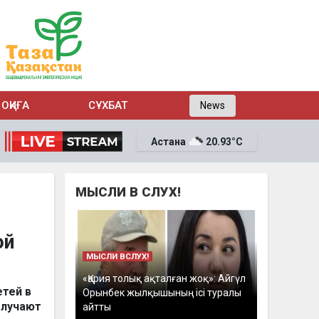
ОҚИҒА
СҰХБАТ
News
Астана
20.93°C
МЫСЛИ В СЛУХ!
ой
МЫСЛИ ВСЛУХ!
«Қария толық ақталған жоқ»: Айгүл
етей в
Орынбек жылқышының ісі туралы
олучают
айтты