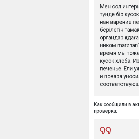
Мен сол интерн
түнде бір кусо
нан варение пе
берілетін тама
органдар қадағ
ником marzhan18
время мы тоже
кусок хлеба. И
печенье. Ели 
и повара унос
соответствующ
Как сообщили в ак
проверка: