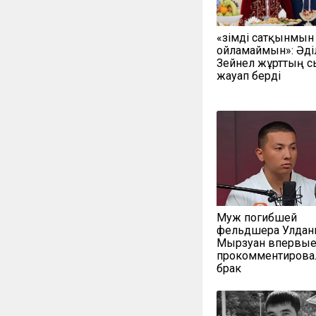
«Өзімді сатқынмын
ойламаймын»: Әді
Зейнел жұрттың 
жауап берді
Муж погибшей
фельдшера Улда
Мырзуан впервы
прокомментирова
брак