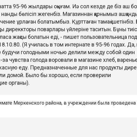
атта 95-96 жылдары оқығам. Иә сол кезде де біз аш б
к нанды бөлісіп жегенбіз. Магазиннан қарнымыз ашқанды
чение ұрлаған болатымбыз. Құрттаған тамақ ішетінбіз. 
қты диреккторы поварлары үйлеріне таситын. Бұны тиіс
аласа жақсы болатын еді, - пишет пользовательница по
.10.80. (Я училась в том интернате в 95-96 годах. Да, 
 будучи голодными ночью делили между собой один
з-за чувства голода воровали в магазине хлеб, варенье
ужасную еду. Предназначенные для нас продукты дире
или домой. Было бы хорошо, если проверили
ие органы).
имате Меркенского района, в учреждении была проведена