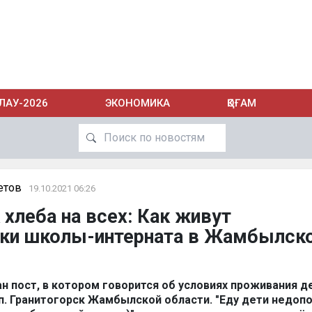
ЛАУ-2026
ЭКОНОМИКА
ҚОҒАМ
етов
19.10.2021 06:26
 хлеба на всех: Как живут
ики школы-интерната в Жамбылск
н пост, в котором говорится об условиях проживания д
п. Гранитогорск Жамбылской области. "Еду дети недоп