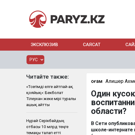
ЭКСКЛЮЗИВ
САЯСАТ
САЙ
Читайте также:
Қоғам
Алишер Ахм
«Төсегімді елге айтпай-ақ
Один кусок
қояйық»: Бекболат
Тілеухан жеке өмірі туралы
воспитанн
ашық айтты
области?
Нұрай Серікбайдың
В Сети опубликова
отбасы 10 млрд теңге
школе-интернате 
өтемақы талап етті