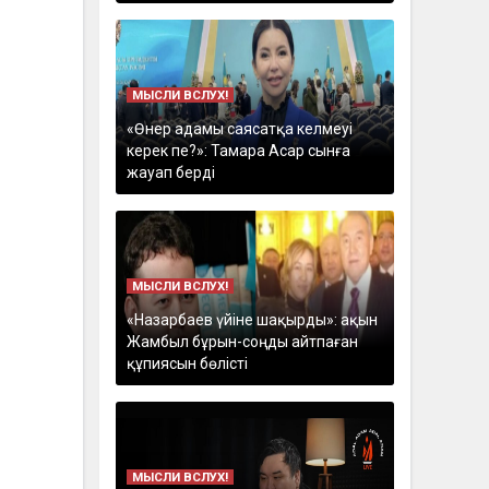
МЫСЛИ ВСЛУХ!
«Өнер адамы саясатқа келмеуі
керек пе?»: Тамара Асар сынға
жауап берді
МЫСЛИ ВСЛУХ!
«Назарбаев үйіне шақырды»: ақын
Жамбыл бұрын-соңды айтпаған
құпиясын бөлісті
МЫСЛИ ВСЛУХ!