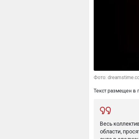
Фото: dreamstime.c
Текст размещен в 
Весь коллекти
области, прося