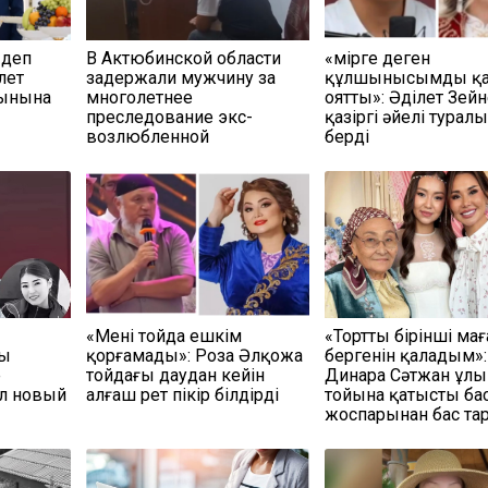
 деп
В Актюбинской области
«Өмірге деген
лет
задержали мужчину за
құлшынысымды қа
сынына
многолетнее
оятты»: Әділет Зей
преследование экс-
қазіргі әйелі турал
возлюбленной
берді
«Мені тойда ешкім
«Тортты бірінші мағ
ны
қорғамады»: Роза Әлқожа
бергенін қаладым»:
е
тойдағы даудан кейін
Динара Сәтжан ұл
л новый
алғаш рет пікір білдірді
тойына қатысты ба
жоспарынан бас та