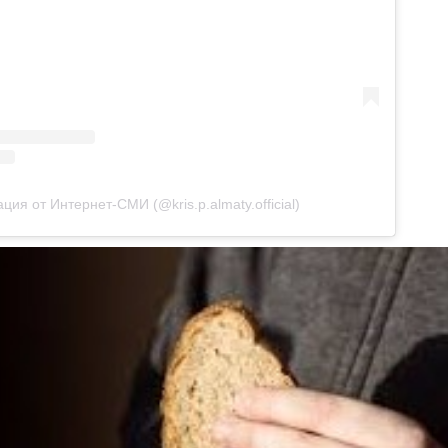
ция от Интернет-СМИ (@kris.p.almaty.official)