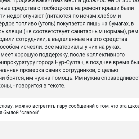
щем: продажа вакантных мест и должностей от 300 0
нные средства с госбюджета на ремонт крыши были
ети недополучают (питаются по ночам хлебом и
рдое топливо (уголь) покупается лишь на бумагах, в
сь клещи (не соответствует санитарным нормам), рем
одили сотрудники, а выделенные на это средства
собом исчезли. Все материалы у них на руках.
имеет хорошую поддержку, после коллективного
нпрокуратуру города Нур-Султан, в позднее время бы
ванная проверка самих сотрудников, с целью
ни боятся, им нужна помощь. Им нужна справедливост
оны, - говорится в тексте.
слову, можно встретить пару сообщений о том, что эта шко
я былой "славой".