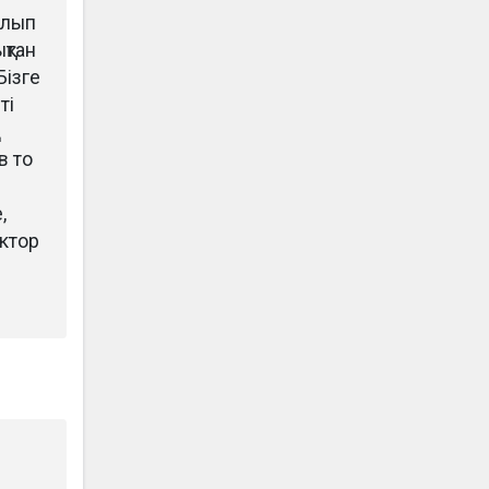
олып
қтан
Бізге
ті
д
в то
,
ктор