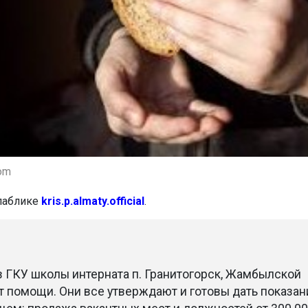
om
паблике
kris.p.almaty.official
.
в ГКУ школы интерната п. Гранитогорск, Жамбылской
т помощи. Они все утверждают и готовы дать показан