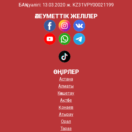
БАҚ куәлігі: 13.03.2020 ж. KZ31VPY00021199
ӘЛЕУМЕТТІК ЖЕЛІЛЕР
ӨҢІРЛЕР
Астана
Алматы
Көкшетау
Ақтөбе
Қонаев
Атырау
Орал
Тараз