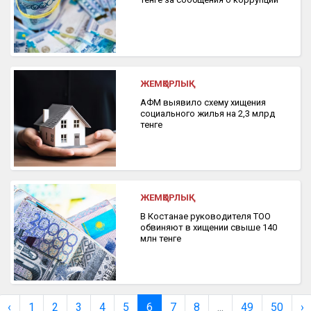
ЖЕМҚОРЛЫҚ
АФМ выявило схему хищения
социального жилья на 2,3 млрд
тенге
ЖЕМҚОРЛЫҚ
В Костанае руководителя ТОО
обвиняют в хищении свыше 140
млн тенге
‹
1
2
3
4
5
6
7
8
...
49
50
›