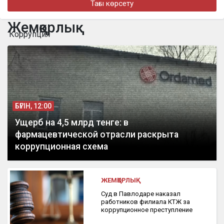
Тағы көрсету
бүгін, 19:42
Шавкат Рахмоновның әкесі Бақтыбай Рахманұлы дүниеден
Жемқорлық
өтті
Коррупция
бүгін, 17:07
Қазақстанға Бельгия Королі Филипп келеді
БҮГІН, 12:00
Ущерб на 4,5 млрд тенге: в
фармацевтической отрасли раскрыта
коррупционная схема
ЖЕМҚОРЛЫҚ
Суд в Павлодаре наказал
работников филиала КТЖ за
коррупционное преступление