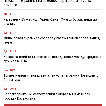
Движение ограничат на обходной дороге Астаны из-за
ремонта
бүгін, 14:10
Әйелі өзінен 25 жас кіші: Актер Қажет Смағұл 50 жасында әке
атанды
бүгін, 13:17
Финансовая пирамида собрала у казахстанцев более 9 млрд
тенге
бүгін, 11:17
Казахстанский теннисист стал победителем международного
турнира в США
бүгін, 10:28
Токаев направил поздравительную телеграмму Президенту
Сингапура
бүгін, 09:43
Неблагоприятные метеоусловия ожидаются в четырех
городах Казахстана