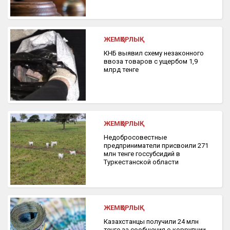
ЖЕМҚОРЛЫҚ
КНБ выявил схему незаконного
ввоза товаров с ущербом 1,9
млрд тенге
ЖЕМҚОРЛЫҚ
Недобросовестные
предприниматели присвоили 271
млн тенге госсубсидий в
Туркестанской области
ЖЕМҚОРЛЫҚ
Казахстанцы получили 24 млн
тенге за сообщения о коррупции