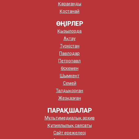
Қарағанды
Қостанай
ӨҢІРЛЕР
Қызылорда
Ақтау
Түркістан
Павлодар
Петропавл
Өскемен
Шымкент
Семей
Талдықорған
Жезқазған
ПАРАҚШАЛАР
Мультимедиалық архив
Құпиялылық саясаты
Сайт ережелері