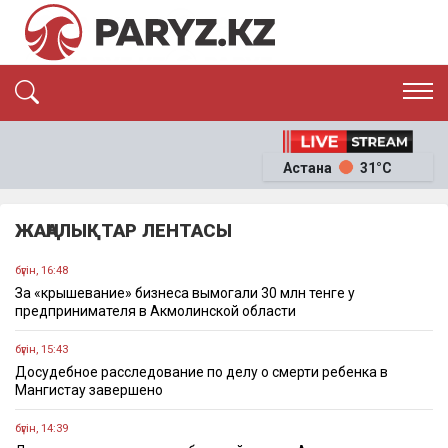
ЭКСКЛЮЗИВ
САЯСАТ
Астана
31°C
САЙЛАУ-2026
ЭКОНОМИКА
ҚОҒАМ
ОҚИҒА
ЖАҢАЛЫҚТАР ЛЕНТАСЫ
СҰХБАТ
News
бүгін, 16:48
За «крышевание» бизнеса вымогали 30 млн тенге у
предпринимателя в Акмолинской области
бүгін, 15:43
Досудебное расследование по делу о смерти ребенка в
Мангистау завершено
бүгін, 14:39