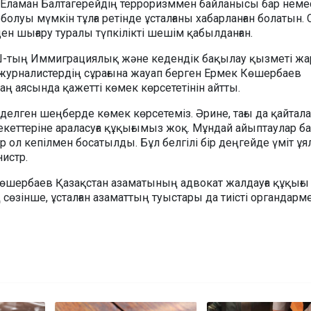
а Еламан Балтагерейдің терроризммен байланысы бар неме
олуы мүмкін тұлға ретінде ұсталғаны хабарланған болатын. 
ден шығару туралы түпкілікті шешім қабылданған.
-тың Иммиграциялық және кедендік бақылау қызметі жар
журналистердің сұрағына жауап берген Ермек Көшербаев
аң аясында қажетті көмек көрсететінін айтты.
делген шеңберде көмек көрсетеміз. Әрине, тағы да қайтал
екеттеріне араласуға құқығымыз жоқ. Мұндай айыптаулар б
зір ол кепілмен босатылды. Бұл белгілі бір деңгейде үміт ұ
нистр.
өшербаев Қазақстан азаматының адвокат жалдауға құқығы
 сөзінше, ұсталған азаматтың туыстары да тиісті органдарм