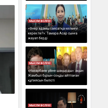
МЫСЛИ ВСЛУХ!
«Өнер адамы саясатқа келмеуі
керек пе?»: Тамара Асар сынға
жауап берді
МЫСЛИ ВСЛУХ!
«Назарбаев үйіне шақырды»: ақын
Жамбыл бұрын-соңды айтпаған
құпиясын бөлісті
МЫСЛИ ВСЛУХ!