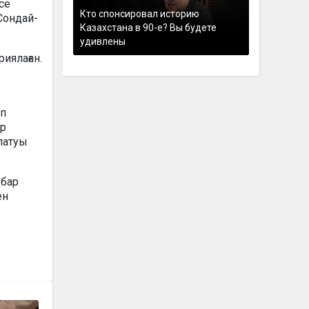
се
Кто спонсировал историю
Сондай-
Казахстана в 90-е? Вы будете
удивлены
иялаған.
ап
ар
ялатуы
 бар
ен