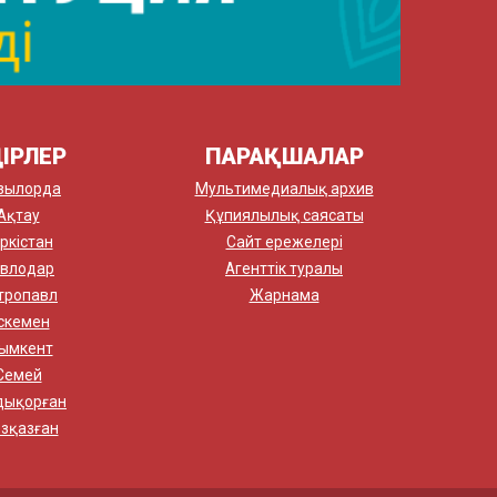
ІРЛЕР
ПАРАҚШАЛАР
зылорда
Мультимедиалық архив
Ақтау
Құпиялылық саясаты
ркістан
Сайт ережелері
влодар
Агенттік туралы
тропавл
Жарнама
скемен
ымкент
Семей
дықорған
зқазған