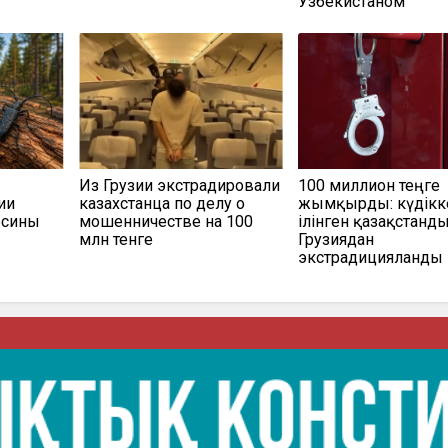
Узбекистаном
Из Грузии экстрадировали
100 миллион теңге
ии
казахстанца по делу о
жымқырды: күдікк
есины
мошенничестве на 100
ілінген қазақстанд
млн тенге
Грузиядан
экстрадицияланды