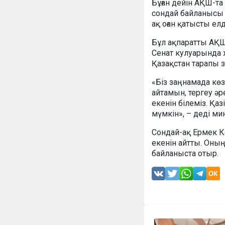
Бұған дейін АҚШ-т
сондай байланысы б
ақ оған қатысты ел
Бұл ақпаратты АҚШ
Сенат кулуарында 
Қазақстан тарапы з
«Біз заңнамада көз
айтамын, тергеу әр
екенін білеміз. Қа
мүмкін», – деді ми
Сондай-ақ Ермек К
екенін айтты. Оның
байланыста отыр.