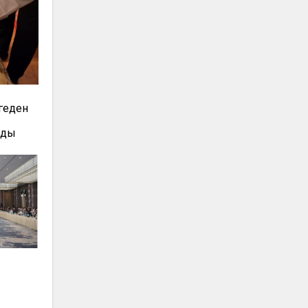
геден
лды