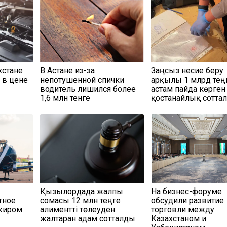
хстане
В Астане из-за
Заңсыз несие беру
 в цене
непотушенной спички
арқылы 1 млрд тең
водитель лишился более
астам пайда көрген
1,6 млн тенге
қостанайлық сотта
Қызылордада жалпы
На бизнес-форуме
тное
сомасы 12 млн теңге
обсудили развитие
ажиром
алиментті төлеуден
торговли между
жалтарған адам сотталды
Казахстаном и