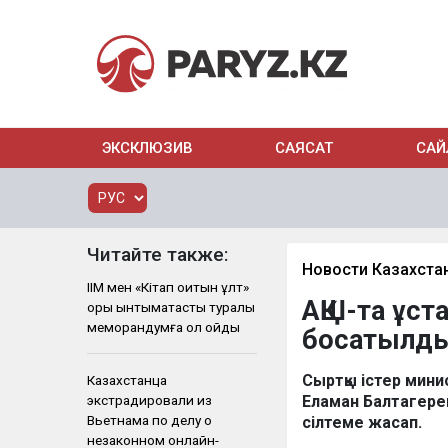
ЭКСКЛЮЗИВ
САЯСАТ
САЙ
Читайте также:
Новости Казахста
ІІМ мен «Кітап оқитын ұлт»
АҚШ-та ұст
қоры ынтымақтастық туралы
меморандумға қол қойды
босатылды
Сыртқы істер мин
Казахстанца
экстрадировали из
Еламан Балтагерей
Вьетнама по делу о
сілтеме жасап.
незаконном онлайн-