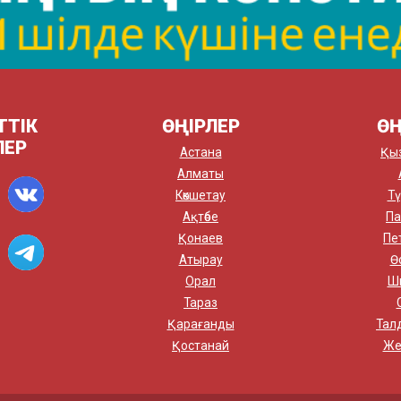
ТТІК
ӨҢІРЛЕР
ӨҢ
ЛЕР
Астана
Қы
Алматы
Көкшетау
Тү
Ақтөбе
Па
Қонаев
Пе
Атырау
Ө
Орал
Ш
Тараз
Қарағанды
Тал
Қостанай
Же