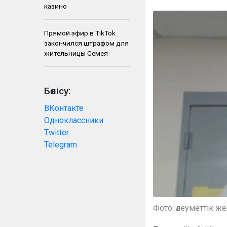
казино
Прямой эфир в TikTok
закончился штрафом для
жительницы Семея
Бөлісу:
ВКонтакте
Одноклассники
Twitter
Telegram
Фото: әлеуметтік ж