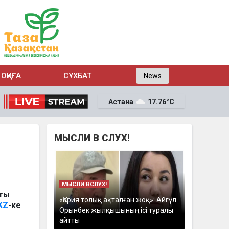
ОҚИҒА
СҰХБАТ
News
Астана
17.76°C
МЫСЛИ В СЛУХ!
МЫСЛИ ВСЛУХ!
аты
«Қария толық ақталған жоқ»: Айгүл
KZ
-ке
Орынбек жылқышының ісі туралы
айтты