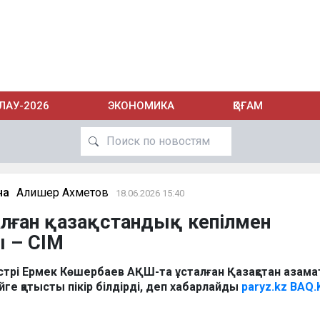
ЛАУ-2026
ЭКОНОМИКА
ҚОҒАМ
на
Алишер Ахметов
18.06.2026 15:40
алған қазақстандық кепілмен
 – СІМ
истрі Ермек Көшербаев АҚШ-та ұсталған Қазақстан азам
ге қатысты пікір білдірді, деп хабарлайды
paryz.kz
BAQ.