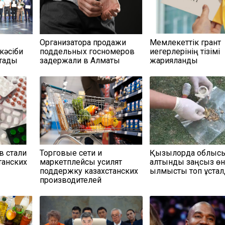
Организатора продажи
Мемлекеттік грант
кәсіби
поддельных госномеров
иегерлерінің тізімі
қтады
задержали в Алматы
жарияланды
в стали
Торговые сети и
Қызылорда облыс
танских
маркетплейсы усилят
алтынды заңсыз өн
поддержку казахстанских
қылмыстық топ ұста
производителей