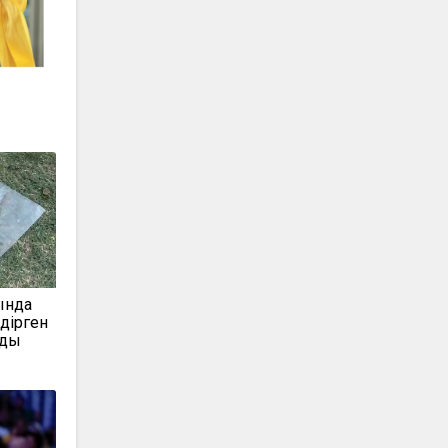
ында
дірген
лды