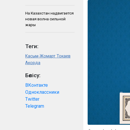
На Казахстан надвигается
новая волна сильной
жары
Теги:
Касым-Жомарт Токаев
Акорда
Бөлісу:
ВКонтакте
Одноклассники
Twitter
Telegram