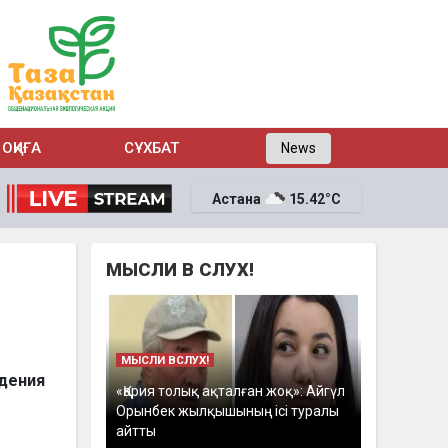
ОҚИҒА
СҰХБАТ
News
Астана
15.42°C
МЫСЛИ В СЛУХ!
МЫСЛИ ВСЛУХ!
дения
«Қария толық ақталған жоқ»: Айгүл
Орынбек жылқышының ісі туралы
айтты