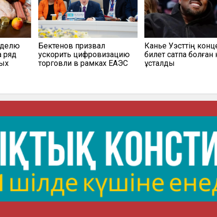
еделю
Бектенов призвал
Канье Уэсттің конц
а ряд
ускорить цифровизацию
билет сатпақ болған 
мых
торговли в рамках ЕАЭС
ұсталды