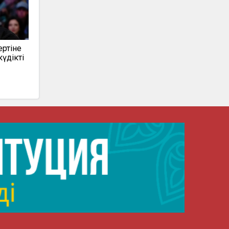
ертіне
күдікті