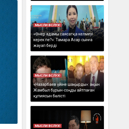
МЫСЛИ ВСЛУХ!
«Өнер адамы саясатқа келмеуі
керек пе?»: Тамара Асар сынға
жауап берді
МЫСЛИ ВСЛУХ!
«Назарбаев үйіне шақырды»: ақын
Жамбыл бұрын-соңды айтпаған
құпиясын бөлісті
МЫСЛИ ВСЛУХ!