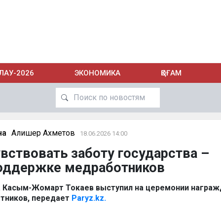
ЛАУ-2026
ЭКОНОМИКА
ҚОҒАМ
на
Алишер Ахметов
18.06.2026 14:00
вствовать заботу государства –
поддержке медработников
а Касым-Жомарт Токаев выступил на церемонии награж
тников, передает
Paryz.kz.