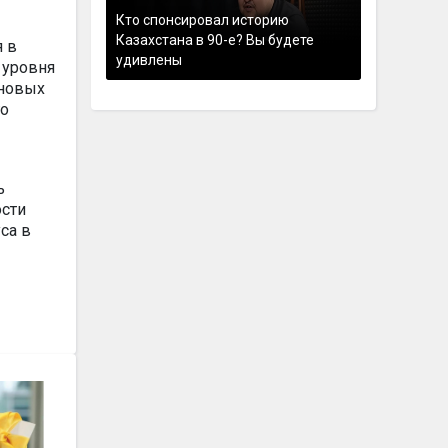
Кто спонсировал историю
Казахстана в 90-е? Вы будете
я в
удивлены
 уровня
 новых
го
ь
ости
са в