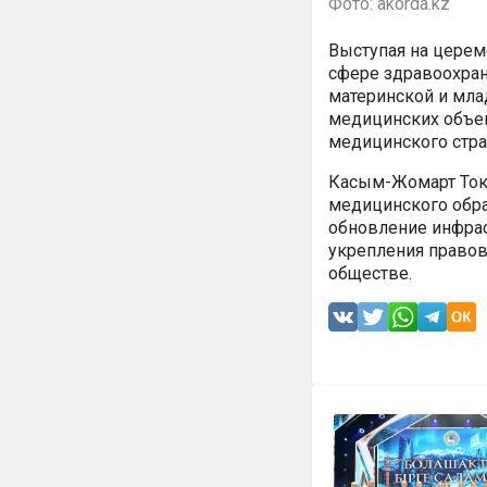
Фото: akorda.kz
Выступая на церем
сфере здравоохран
материнской и мла
медицинских объек
медицинского стра
Касым-Жомарт Ток
медицинского обра
обновление инфрас
укрепления правов
обществе.