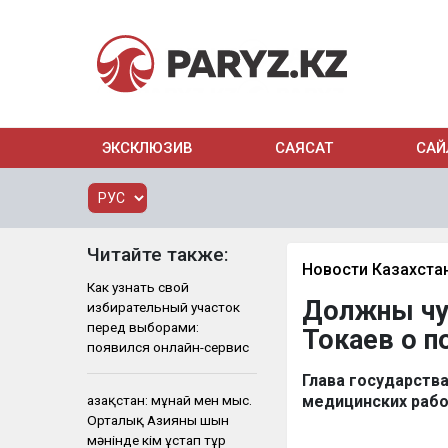
ЭКСКЛЮЗИВ
САЯСАТ
САЙ
Читайте также:
Новости Казахста
Как узнать свой
Должны чу
избирательный участок
перед выборами:
Токаев о 
появился онлайн-сервис
Глава государств
Қазақстан: мұнай мен мыс.
медицинских рабо
Орталық Азияны шын
мәнінде кім ұстап тұр