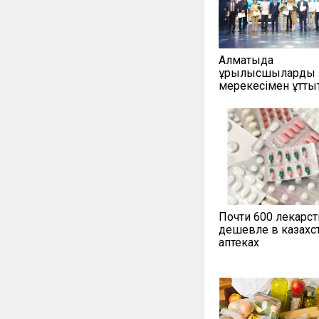
Алматыда
құрылысшыларды 
мерекесімен құтты
Почти 600 лекарст
дешевле в казахс
аптеках