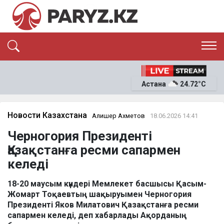
ЭКСКЛЮЗИВ
САЯСАТ
Астана
24.72°C
САЙЛАУ-2026
ЭКОНОМИКА
ҚОҒАМ
ОҚИҒА
Новости Казахстана
Алишер Ахметов
18.06.2026 14:41
СҰХБАТ
Черногория Президенті
News
Қазақстанға ресми сапармен
келеді
18-20 маусым күндері Мемлекет басшысы Қасым-
Жомарт Тоқаевтың шақыруымен Черногория
Президенті Яков Милатович Қазақстанға ресми
сапармен келеді, деп хабарлады Ақорданың