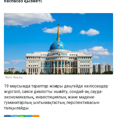
баспасөз қызметі.
Фото: Baq.kz.
19 маусымда тараптар жоғары деңгейде келіссөздер
жүргізіп, саяси диалогты нығайту, сондай-ақ сауда-
экономикалық, инвестициялық және мәдени-
гуманитарлық ынтымақтастық перспективасын
талқылайды.