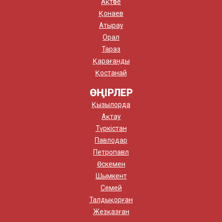
Ақтөбе
Қонаев
Атырау
Орал
Тараз
Қарағанды
Қостанай
ӨҢІРЛЕР
Қызылорда
Ақтау
Түркістан
Павлодар
Петропавл
Өскемен
Шымкент
Семей
Талдықорған
Жезқазған