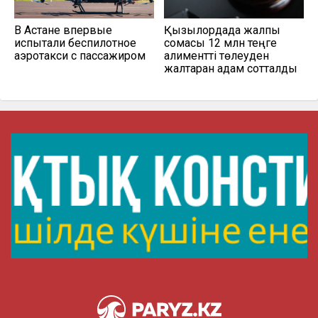
В Астане впервые
Қызылордада жалпы
испытали беспилотное
сомасы 12 млн теңге
аэротакси с пассажиром
алиментті төлеуден
жалтарған адам сотталды