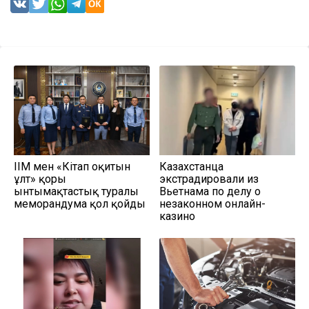
ІІМ мен «Кітап оқитын
Казахстанца
ұлт» қоры
экстрадировали из
ынтымақтастық туралы
Вьетнама по делу о
меморандумға қол қойды
незаконном онлайн-
казино