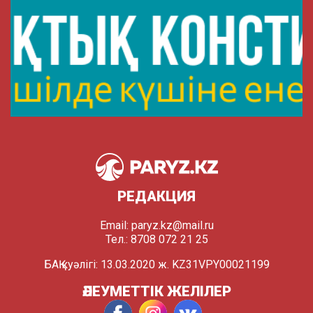
РЕДАКЦИЯ
Email:
paryz.kz@mail.ru
Тел.: 8708 072 21 25
БАҚ куәлігі: 13.03.2020 ж. KZ31VPY00021199
ӘЛЕУМЕТТІК ЖЕЛІЛЕР