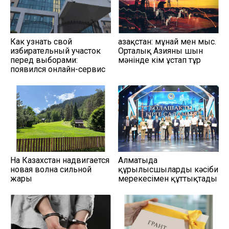
Как узнать свой
Қазақстан: мұнай мен мыс.
избирательный участок
Орталық Азияны шын
перед выборами:
мәнінде кім ұстап тұр
появился онлайн-сервис
На Казахстан надвигается
Алматыда
новая волна сильной
құрылысшыларды кәсіби
жары
мерекесімен құттықтады