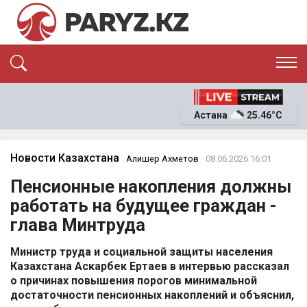
ЭКСКЛЮЗИВ
САЯСАТ
Астана
25.46°C
САЙЛАУ-2026
ЭКОНОМИКА
ҚОҒАМ
ОҚИҒА
Новости Казахстана
Алишер Ахметов
08.06.2026 16:01
СҰХБАТ
Пенсионные накопления должны
News
работать на будущее граждан -
глава Минтруда
Министр труда и социальной защиты населения
Казахстана Аскарбек Ертаев в интервью рассказал
о причинах повышения порогов минимальной
достаточности пенсионных накоплений и объяснил,