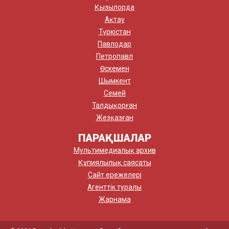
Қызылорда
Ақтау
Түркістан
Павлодар
Петропавл
Өскемен
Шымкент
Семей
Талдықорған
Жезқазған
ПАРАҚШАЛАР
Мультимедиалық архив
Құпиялылық саясаты
Сайт ережелері
Агенттік туралы
Жарнама