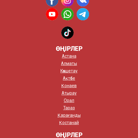
ӨҢІРЛЕР
Астана
Алматы
Көкшетау
Ақтөбе
Қонаев
Атырау
Орал
Тараз
Қарағанды
Қостанай
ӨҢІРЛЕР