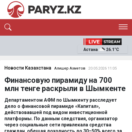
ЭКСКЛЮЗИВ
САЯСАТ
Астана
26.1°C
САЙЛАУ-2026
ЭКОНОМИКА
ҚОҒАМ
ОҚИҒА
Новости Казахстана
Алишер Ахметов
20.05.2026 11:05
СҰХБАТ
Финансовую пирамиду на 700
News
млн тенге раскрыли в Шымкенте
Департаментом АФМ по Шымкенту расследует
дело о финансовой пирамиде «Капитал»,
действовавшей под видом инвестиционной
платформы. По данным следствия, организатор
через социальные сети привлекала средства
граждан, обещая доходность до 30–50% всего за