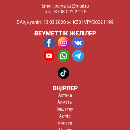
Email:
paryz.kz@mail.ru
Тел.: 8708 072 21 25
БАҚ куәлігі: 13.03.2020 ж. KZ31VPY00021199
ӘЛЕУМЕТТІК ЖЕЛІЛЕР
ӨҢІРЛЕР
Астана
Алматы
Көкшетау
Ақтөбе
Қонаев