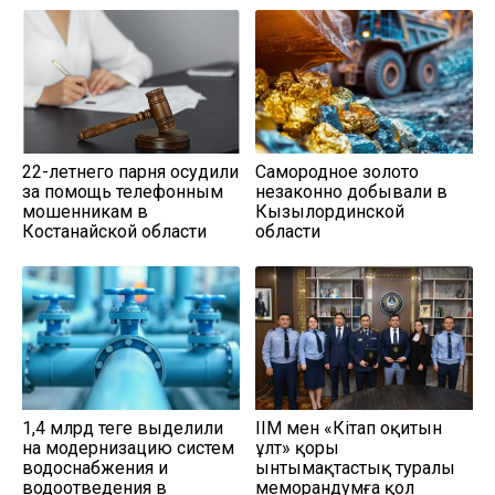
22-летнего парня осудили
Самородное золото
за помощь телефонным
незаконно добывали в
мошенникам в
Кызылординской
Костанайской области
области
1,4 млрд теңге выделили
ІІМ мен «Кітап оқитын
на модернизацию систем
ұлт» қоры
водоснабжения и
ынтымақтастық туралы
водоотведения в
меморандумға қол