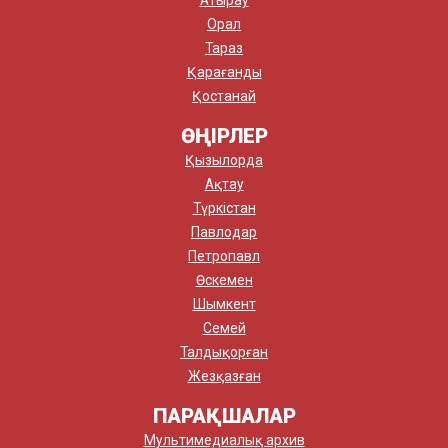
Атырау
Орал
Тараз
Қарағанды
Қостанай
ӨҢІРЛЕР
Қызылорда
Ақтау
Түркістан
Павлодар
Петропавл
Өскемен
Шымкент
Семей
Талдықорған
Жезқазған
ПАРАҚШАЛАР
Мультимедиалық архив