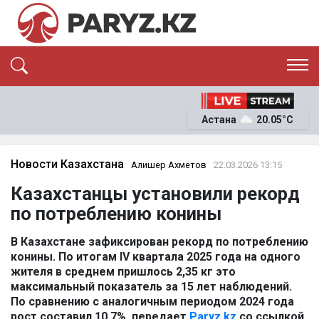
ЭКСКЛЮЗИВ
САЯСАТ
Астана
20.05°C
САЙЛАУ-2026
ЭКОНОМИКА
ҚОҒАМ
ОҚИҒА
Новости Казахстана
Алишер Ахметов
22.03.2026 13:15
СҰХБАТ
Казахстанцы установили рекорд
News
по потреблению конины
В Казахстане зафиксирован рекорд по потреблению
конины. По итогам IV квартала 2025 года на одного
жителя в среднем пришлось 2,35 кг это
максимальный показатель за 15 лет наблюдений.
По сравнению с аналогичным периодом 2024 года
рост составил 10,7%, передает
Paryz.kz
со ссылкой