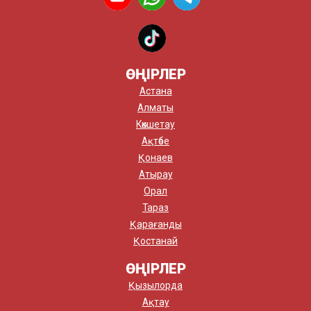
ӨҢІРЛЕР
Астана
Алматы
Көкшетау
Ақтөбе
Қонаев
Атырау
Орал
Тараз
Қарағанды
Қостанай
ӨҢІРЛЕР
Қызылорда
Ақтау