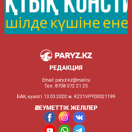
РЕДАКЦИЯ
Email:
paryz.kz@mail.ru
Тел.: 8708 072 21 25
БАҚ куәлігі: 13.03.2020 ж. KZ31VPY00021199
ӘЛЕУМЕТТІК ЖЕЛІЛЕР