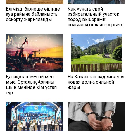
Еліміздің бірнеше өңірінде
Как узнать свой
ауа райына байланысты
избирательный участок
ескерту жарияланды
перед выборами:
появился онлайн-сервис
Қазақстан: мұнай мен
На Казахстан надвигается
мыс. Орталық Азияны
новая волна сильной
шын мәнінде кім ұстап
жары
тұр