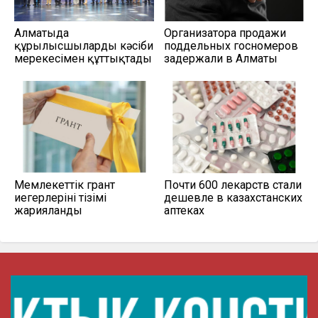
Алматыда
Организатора продажи
құрылысшыларды кәсіби
поддельных госномеров
мерекесімен құттықтады
задержали в Алматы
Мемлекеттік грант
Почти 600 лекарств стали
иегерлерінің тізімі
дешевле в казахстанских
жарияланды
аптеках