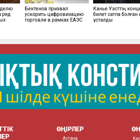
еделю
Бектенов призвал
Канье Уэсттің конц
а ряд
ускорить цифровизацию
билет сатпақ болған 
мых
торговли в рамках ЕАЭС
ұсталды
ТТІК
ӨҢІРЛЕР
ӨҢ
ЛЕР
Астана
Қы