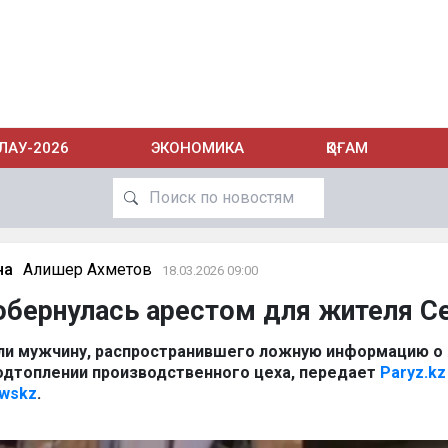
ЛАУ-2026
ЭКОНОМИКА
ҚОҒАМ
на
Алишер Ахметов
18.03.2026 09:00
обернулась арестом для жителя С
ли мужчину, распространившего ложную информацию о
дтоплении производственного цеха, передает
Paryz.k
ewskz
.