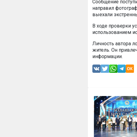
Сообщение поступи
направил фотограф
выехали экстренны
В ходе проверки у
использованием ис
Личность автора л
житель. Он привле
информации.