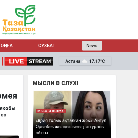
ОҚИҒА
СҰХБАТ
News
Астана
17.17°C
МЫСЛИ В СЛУХ!
емея
 якобы
МЫСЛИ ВСЛУХ!
z
со
«Қария толық ақталған жоқ»: Айгүл
Орынбек жылқышының ісі туралы
айтты