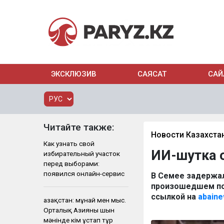
ЭКСКЛЮЗИВ
САЯСАТ
САЙ
Читайте также:
Новости Казахста
Как узнать свой
ИИ-шутка 
избирательный участок
перед выборами:
появился онлайн-сервис
В Семее задержа
произошедшем по
ссылкой на
abain
Қазақстан: мұнай мен мыс.
Орталық Азияны шын
мәнінде кім ұстап тұр