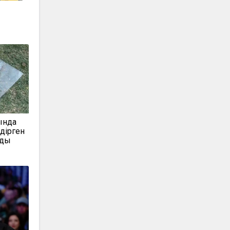
ында
дірген
лды