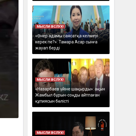
МЫСЛИ ВСЛУХ!
«Өнер адамы саясатқа келмеуі
керек пе?»: Тамара Асар сынға
жауап берді
МЫСЛИ ВСЛУХ!
«Назарбаев үйіне шақырды»: ақын
Жамбыл бұрын-соңды айтпаған
құпиясын бөлісті
МЫСЛИ ВСЛУХ!