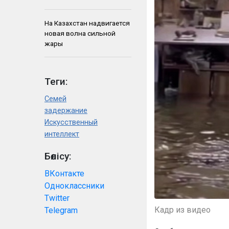
На Казахстан надвигается
новая волна сильной
жары
Теги:
Семей
задержание
Искусственный
интеллект
Бөлісу:
ВКонтакте
Одноклассники
Twitter
Кадр из видео
Telegram