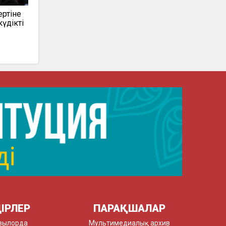
ертіне
күдікті
ІРЛЕР
ПАРАҚШАЛАР
зылорда
Мультимедиалық архив