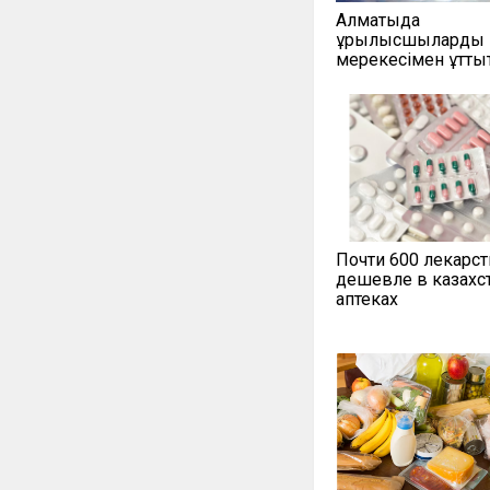
Алматыда
құрылысшыларды 
мерекесімен құтты
Почти 600 лекарст
дешевле в казахс
аптеках