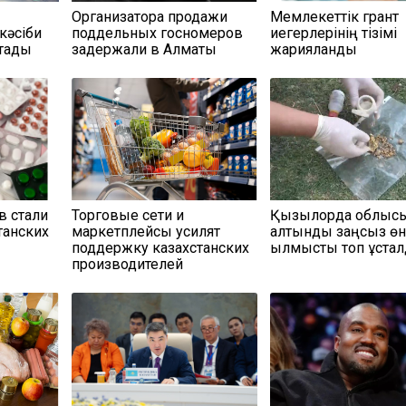
Организатора продажи
Мемлекеттік грант
кәсіби
поддельных госномеров
иегерлерінің тізімі
қтады
задержали в Алматы
жарияланды
в стали
Торговые сети и
Қызылорда облыс
танских
маркетплейсы усилят
алтынды заңсыз өн
поддержку казахстанских
қылмыстық топ ұста
производителей