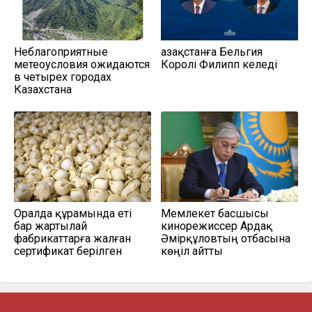
Неблагоприятные
Қазақстанға Бельгия
метеоусловия ожидаются
Королі Филипп келеді
в четырех городах
Казахстана
Оралда құрамында еті
Мемлекет басшысы
бар жартылай
кинорежиссер Ардақ
фабрикаттарға жалған
Әмірқұловтың отбасына
сертификат берілген
көңіл айтты