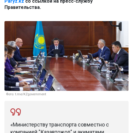
Paryz.kz
со ссылкой на пресс-службу
Правительства.
Фото: t.me/KZgovernment
«Министерству транспорта совместно с
компанией "Казавтожол" и акиматами