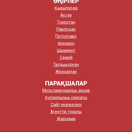
ӨҢІРЛЕР
Қызылорда
Ақтау
Түркістан
Павлодар
Петропавл
Өскемен
Шымкент
Семей
Талдықорған
Жезқазған
ПАРАҚШАЛАР
Мультимедиалық архив
Құпиялылық саясаты
Сайт ережелері
Агенттік туралы
Жарнама