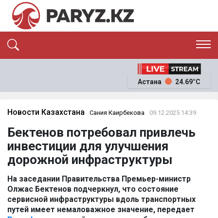
ЭКСКЛЮЗИВ
САЯСАТ
Астана
24.69°C
САЙЛАУ-2026
ЭКОНОМИКА
ҚОҒАМ
ОҚИҒА
Новости Казахстана
Сания Каирбекова
09.12.2025 14:39
СҰХБАТ
Бектенов потребовал привлечь
News
инвестиции для улучшения
дорожной инфраструктуры
На заседании Правительства Премьер-министр
Олжас Бектенов подчеркнул, что состояние
сервисной инфраструктуры вдоль транспортных
путей имеет немаловажное значение, передает