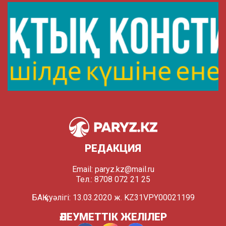
РЕДАКЦИЯ
Email:
paryz.kz@mail.ru
Тел.: 8708 072 21 25
БАҚ куәлігі: 13.03.2020 ж. KZ31VPY00021199
ӘЛЕУМЕТТІК ЖЕЛІЛЕР