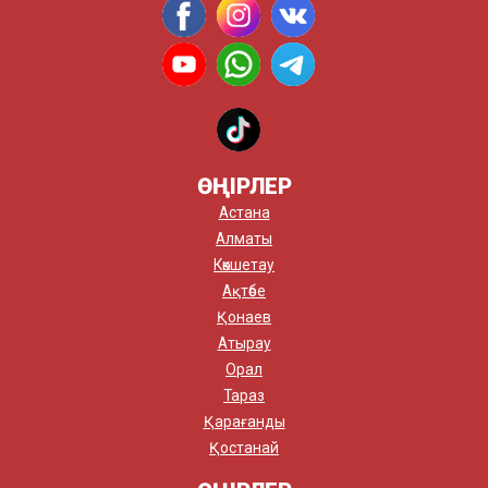
ӨҢІРЛЕР
Астана
Алматы
Көкшетау
Ақтөбе
Қонаев
Атырау
Орал
Тараз
Қарағанды
Қостанай