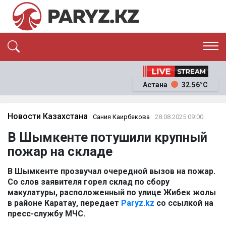
ЭКСКЛЮЗИВ
САЯСАТ
Астана
32.56°C
САЙЛАУ-2026
ЭКОНОМИКА
ҚОҒАМ
ОҚИҒА
Новости Казахстана
Сания Каирбекова
28.08.2025 09:00
СҰХБАТ
В Шымкенте потушили крупный
News
пожар на складе
В Шымкенте прозвучал очередной вызов на пожар.
Со слов заявителя горел склад по сбору
макулатуры, расположенный по улице Жибек жолы
в районе Каратау, передает
Paryz.kz
со ссылкой на
пресс-службу МЧС.