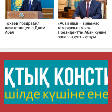
Токаев поздравил
«Абай ілімі – айнымас
казахстанцев с Днем
темірқазығымыз»:
Абая
Президенттің Абай күніне
арналған құттықтауы