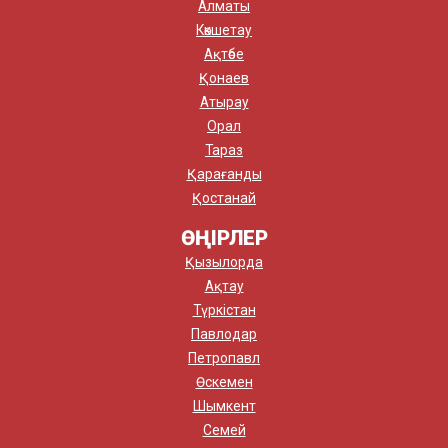
Алматы
Көкшетау
Ақтөбе
Қонаев
Атырау
Орал
Тараз
Қарағанды
Қостанай
ӨҢІРЛЕР
Қызылорда
Ақтау
Түркістан
Павлодар
Петропавл
Өскемен
Шымкент
Семей