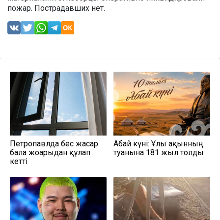
пожар. Пострадавших нет.
Петропавлда бес жасар
Абай күні: Ұлы ақынның
бала жоғарыдан құлап
туғанына 181 жыл толды
кетті