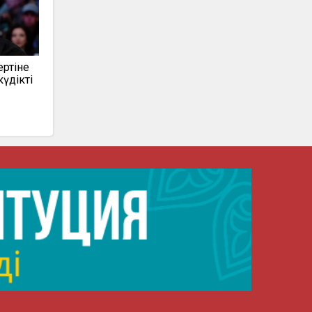
ертіне
күдікті