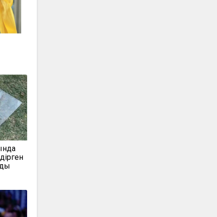
ында
дірген
лды