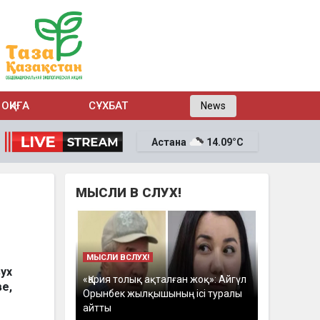
ОҚИҒА
СҰХБАТ
News
Астана
14.09°C
МЫСЛИ В СЛУХ!
МЫСЛИ ВСЛУХ!
ух
«Қария толық ақталған жоқ»: Айгүл
е,
Орынбек жылқышының ісі туралы
айтты