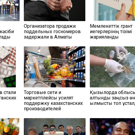
Организатора продажи
Мемлекеттік грант
кәсіби
поддельных госномеров
иегерлерінің тізімі
қтады
задержали в Алматы
жарияланды
в стали
Торговые сети и
Қызылорда облыс
танских
маркетплейсы усилят
алтынды заңсыз өн
поддержку казахстанских
қылмыстық топ ұста
производителей