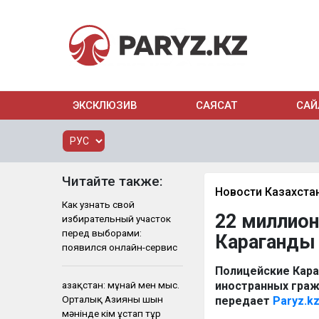
ЭКСКЛЮЗИВ
САЯСАТ
САЙ
Читайте также:
Новости Казахста
Как узнать свой
22 миллион
избирательный участок
перед выборами:
Караганды
появился онлайн-сервис
Полицейские Кара
Қазақстан: мұнай мен мыс.
иностранных граж
Орталық Азияны шын
передает
Paryz.k
мәнінде кім ұстап тұр