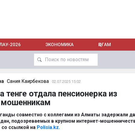
ЛАУ-2026
ЭКОНОМИКА
ҚОҒАМ
на
Сания Каирбекова
02.07.2025 15:02
а тенге отдала пенсионерка из
 мошенникам
ганды совместно с коллегами из Алматы задержали дв
дан, подозреваемых в крупном интернет-мошенничеств
z
со ссылкой на
Polisia.kz.