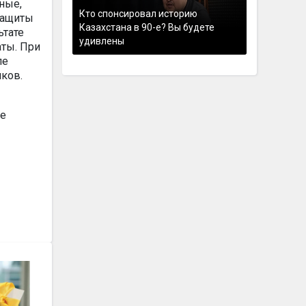
ные,
Кто спонсировал историю
защиты
Казахстана в 90-е? Вы будете
ьтате
удивлены
ты. При
пе
ков.
ое