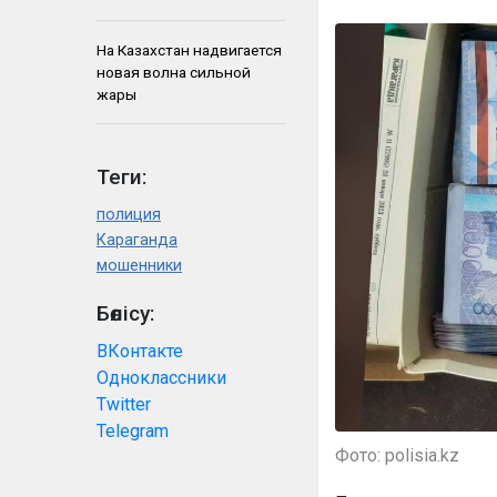
На Казахстан надвигается
новая волна сильной
жары
Теги:
полиция
Караганда
мошенники
Бөлісу:
ВКонтакте
Одноклассники
Twitter
Telegram
Фото: polisia.kz