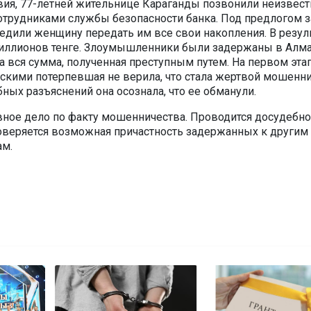
ия, 77-летней жительнице Караганды позвонили неизвест
трудниками службы безопасности банка. Под предлогом 
едили женщину передать им все свои накопления. В резул
миллионов тенге. Злоумышленники были задержаны в Алма
а вся сумма, полученная преступным путем. На первом эта
скими потерпевшая не верила, что стала жертвой мошенни
ных разъяснений она осознала, что ее обманули.
ное дело по факту мошенничества. Проводится досудебн
оверяется возможная причастность задержанных к другим
ам.