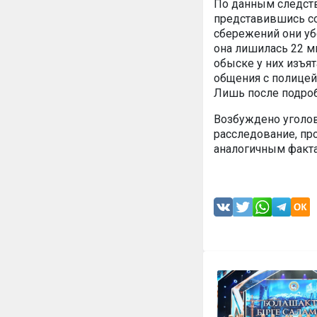
По данным следств
представившись со
сбережений они уб
она лишилась 22 
обыске у них изъят
общения с полицей
Лишь после подроб
Возбуждено уголов
расследование, пр
аналогичным факт