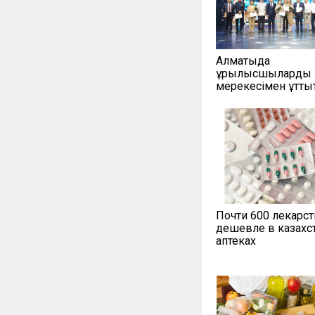
Алматыда
құрылысшыларды 
мерекесімен құтты
Почти 600 лекарст
дешевле в казахс
аптеках