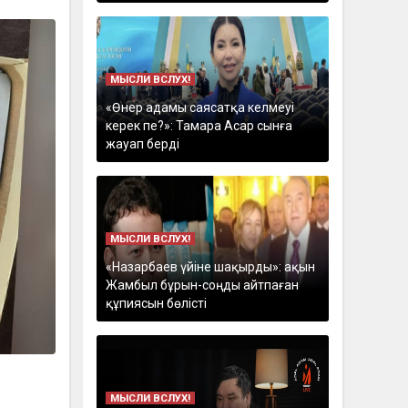
МЫСЛИ ВСЛУХ!
«Өнер адамы саясатқа келмеуі
керек пе?»: Тамара Асар сынға
жауап берді
МЫСЛИ ВСЛУХ!
«Назарбаев үйіне шақырды»: ақын
Жамбыл бұрын-соңды айтпаған
құпиясын бөлісті
МЫСЛИ ВСЛУХ!