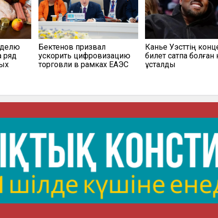
еделю
Бектенов призвал
Канье Уэсттің конц
а ряд
ускорить цифровизацию
билет сатпақ болған 
мых
торговли в рамках ЕАЭС
ұсталды