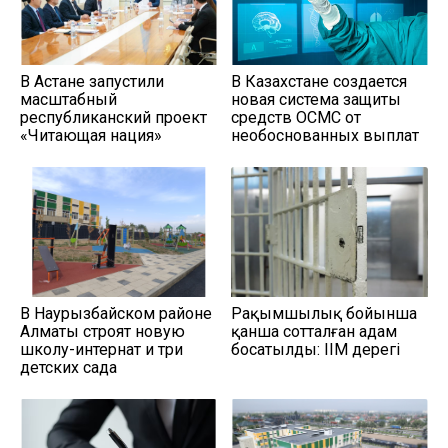
В Астане запустили
В Казахстане создается
масштабный
новая система защиты
республиканский проект
средств ОСМС от
«Читающая нация»
необоснованных выплат
В Наурызбайском районе
Рақымшылық бойынша
Алматы строят новую
қанша сотталған адам
школу-интернат и три
босатылды: ІІМ дерегі
детских сада