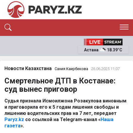
ЭКСКЛЮЗИВ
САЯСАТ
Астана
18.39°C
САЙЛАУ-2026
ЭКОНОМИКА
ҚОҒАМ
ОҚИҒА
Новости Казахстана
Сания Каирбекова
26.06.2025 11:07
СҰХБАТ
Смертельное ДТП в Костанае:
News
суд вынес приговор
Судья признала Исмоилжона Розакулова виновным
и приговорила его к 5 годам лишения свободы и
лишению водительских прав на 7 лет, передает
Paryz.kz
со ссылкой на Telegram-канал «
Наша
газета
».