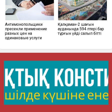
Антимонопольщики
Қалқаман-2 шағын
пресекли применение
ауданында 594 пәтері бар
разных цен на
тұрғын үйді салып бітті
одинаковые услуги