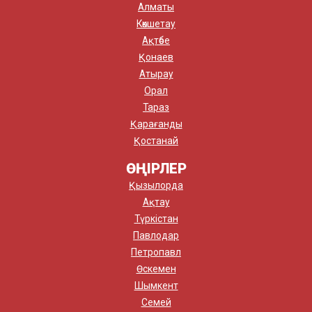
Алматы
Көкшетау
Ақтөбе
Қонаев
Атырау
Орал
Тараз
Қарағанды
Қостанай
ӨҢІРЛЕР
Қызылорда
Ақтау
Түркістан
Павлодар
Петропавл
Өскемен
Шымкент
Семей