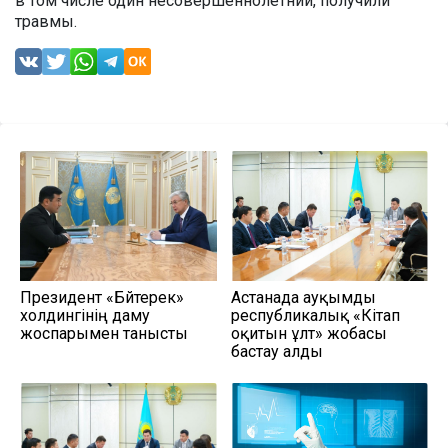
в том числе один несовершеннолетний, получили
травмы.
Президент «Бәйтерек»
Астанада ауқымды
холдингінің даму
республикалық «Кітап
жоспарымен танысты
оқитын ұлт» жобасы
бастау алды