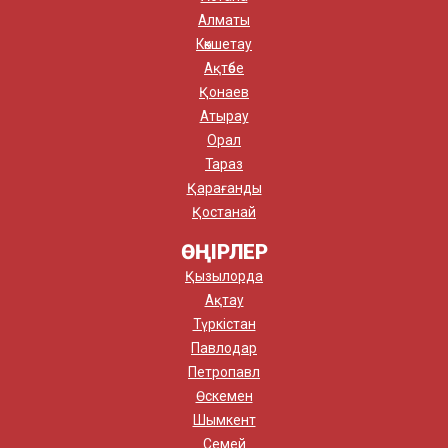
Алматы
Көкшетау
Ақтөбе
Қонаев
Атырау
Орал
Тараз
Қарағанды
Қостанай
ӨҢІРЛЕР
Қызылорда
Ақтау
Түркістан
Павлодар
Петропавл
Өскемен
Шымкент
Семей