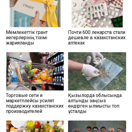
Мемлекеттік грант
Почти 600 лекарств стали
иегерлерінің тізімі
дешевле в казахстанских
жарияланды
аптеках
Торговые сети и
Қызылорда облысында
маркетплейсы усилят
алтынды заңсыз
поддержку казахстанских
өндірген қылмыстық топ
производителей
ұсталды