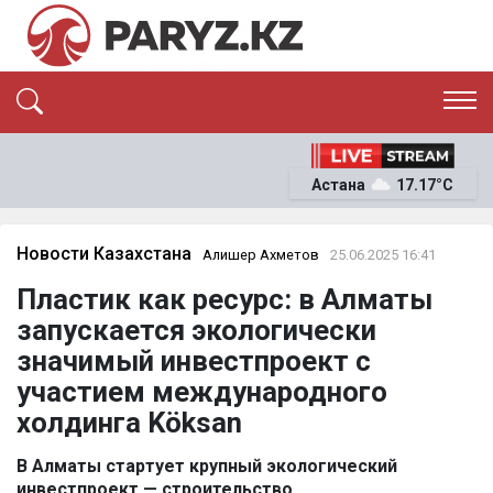
ЭКСКЛЮЗИВ
САЯСАТ
Астана
17.17°C
САЙЛАУ-2026
ЭКОНОМИКА
ҚОҒАМ
ОҚИҒА
Новости Казахстана
Алишер Ахметов
25.06.2025 16:41
СҰХБАТ
Пластик как ресурс: в Алматы
News
запускается экологически
значимый инвестпроект с
участием международного
холдинга Köksan
В Алматы стартует крупный экологический
инвестпроект — строительство