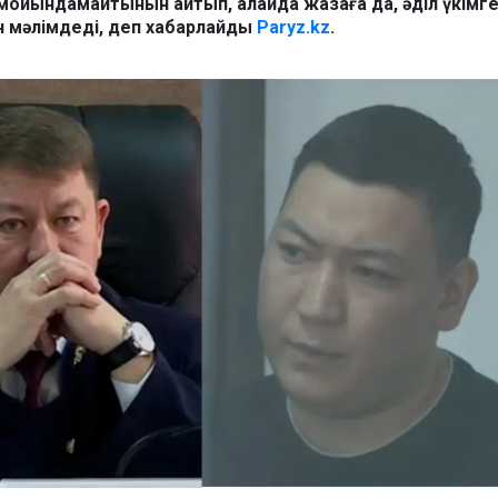
мойындамайтынын айтып, алайда жазаға да, әділ үкімге
н мәлімдеді, деп хабарлайды
Paryz.kz
.