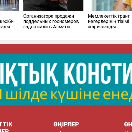
Организатора продажи
Мемлекеттік грант
кәсіби
поддельных госномеров
иегерлерінің тізімі
қтады
задержали в Алматы
жарияланды
ТТІК
ӨҢІРЛЕР
ӨҢ
ЛЕР