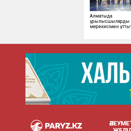
Алматыда
құрылысшыларды 
мерекесімен құтты
ӘЛЕУМЕ
ЖЕЛІ