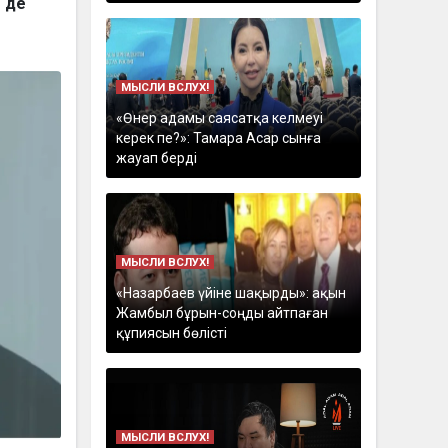
 де
МЫСЛИ ВСЛУХ!
«Өнер адамы саясатқа келмеуі
керек пе?»: Тамара Асар сынға
жауап берді
МЫСЛИ ВСЛУХ!
«Назарбаев үйіне шақырды»: ақын
Жамбыл бұрын-соңды айтпаған
құпиясын бөлісті
МЫСЛИ ВСЛУХ!