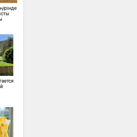
өңірінде
ысты
ы
гается
ой