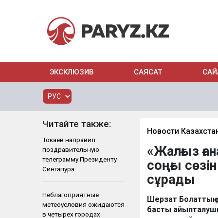
ЭКСКЛЮЗИВ
САЯСАТ
САЙ
Читайте также:
Новости Казахста
Токаев направил
«Жалғыз ға
поздравительную
телеграмму Президенту
соңғы сөзі
Сингапура
сұрады
Неблагоприятные
Шерзат Болаттың 
метеоусловия ожидаются
басты айыпталушы
в четырех городах