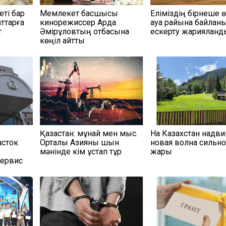
еті бар
Мемлекет басшысы
Еліміздің бірнеше 
ттарға
кинорежиссер Ардақ
ауа райына байлан
т
Әмірқұловтың отбасына
ескерту жарияланд
көңіл айтты
Қазақстан: мұнай мен мыс.
На Казахстан надви
асток
Орталық Азияны шын
новая волна сильн
мәнінде кім ұстап тұр
жары
сервис