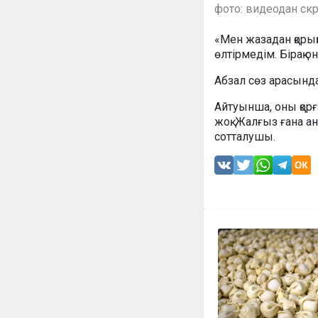
фото: видеодан ск
«Мен жазадан қоры
өлтірмедім. Бірақ 
Абзал сөз арасында 
Айтуынша, оны қорғ
жоқ. Жалғыз ғана ан
сотталушы.