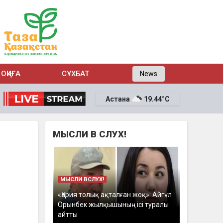
ОҚИҒА
СҰХБАТ
News
Астана
19.44°C
МЫСЛИ В СЛУХ!
МЫСЛИ ВСЛУХ!
«Қария толық ақталған жоқ»: Айгүл
Орынбек жылқышының ісі туралы
айтты