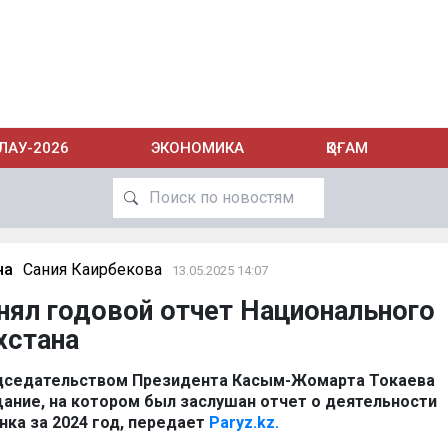
ЛАУ-2026
ЭКОНОМИКА
ҚОҒАМ
на
Сания Каирбекова
13.05.2025 14:07
нял годовой отчет Национального
хстана
едседательством Президента Касым-Жомарта Токаева
ание, на котором был заслушан отчет о деятельности
нка за 2024 год, передает
Paryz.kz.