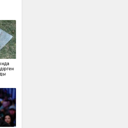
ында
дірген
лды