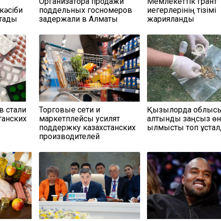
Организатора продажи
Мемлекеттік грант
кәсіби
поддельных госномеров
иегерлерінің тізімі
қтады
задержали в Алматы
жарияланды
в стали
Торговые сети и
Қызылорда облыс
танских
маркетплейсы усилят
алтынды заңсыз өн
поддержку казахстанских
қылмыстық топ ұста
производителей