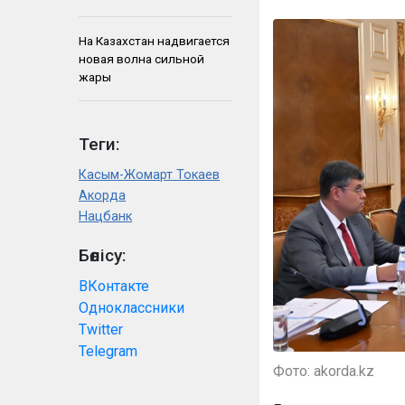
На Казахстан надвигается
новая волна сильной
жары
Теги:
Касым-Жомарт Токаев
Акорда
Нацбанк
Бөлісу:
ВКонтакте
Одноклассники
Twitter
Telegram
Фото: akorda.kz