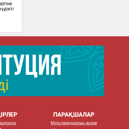
ертіне
күдікті
ІРЛЕР
ПАРАҚШАЛАР
зылорда
Мультимедиалық архив