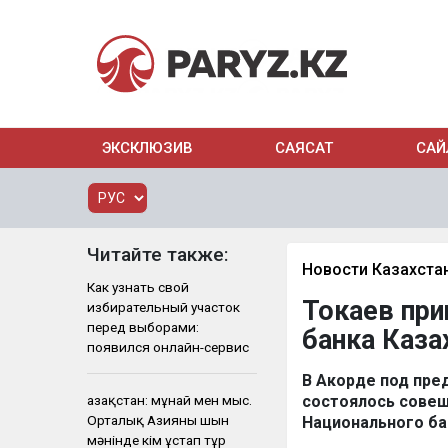
ЭКСКЛЮЗИВ
САЯСАТ
САЙ
Читайте также:
Новости Казахста
Как узнать свой
Токаев при
избирательный участок
перед выборами:
банка Каза
появился онлайн-сервис
В Акорде под пр
Қазақстан: мұнай мен мыс.
состоялось совещ
Орталық Азияны шын
Национального ба
мәнінде кім ұстап тұр