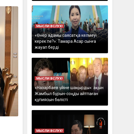
МЫСЛИ ВСЛУХ!
«Өнер адамы саясатқа келмеуі
керек пе?»: Тамара Асар сынға
жауап берді
МЫСЛИ ВСЛУХ!
«Назарбаев үйіне шақырды»: ақын
Жамбыл бұрын-соңды айтпаған
құпиясын бөлісті
МЫСЛИ ВСЛУХ!