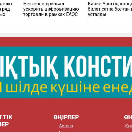
еделю
Бектенов призвал
Канье Уэсттің конц
а ряд
ускорить цифровизацию
билет сатпақ болған 
мых
торговли в рамках ЕАЭС
ұсталды
ТТІК
ӨҢІРЛЕР
ӨҢ
ЛЕР
Астана
Қы