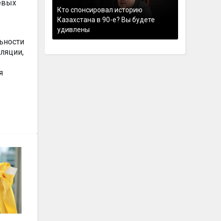
евых
Кто спонсировал историю
Казахстана в 90-е? Вы будете
удивлены
ьности
ляции,
я