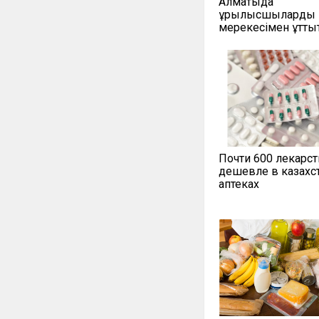
Алматыда
құрылысшыларды 
мерекесімен құтты
Почти 600 лекарст
дешевле в казахс
аптеках