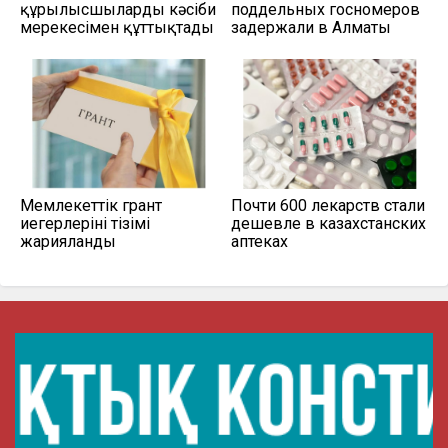
құрылысшыларды кәсіби
поддельных госномеров
мерекесімен құттықтады
задержали в Алматы
Мемлекеттік грант
Почти 600 лекарств стали
иегерлерінің тізімі
дешевле в казахстанских
жарияланды
аптеках