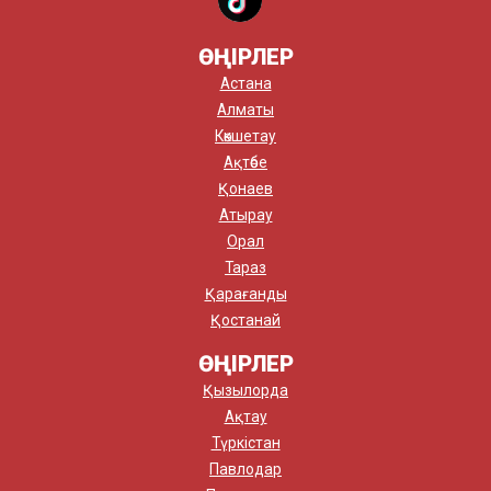
ӨҢІРЛЕР
Астана
Алматы
Көкшетау
Ақтөбе
Қонаев
Атырау
Орал
Тараз
Қарағанды
Қостанай
ӨҢІРЛЕР
Қызылорда
Ақтау
Түркістан
Павлодар