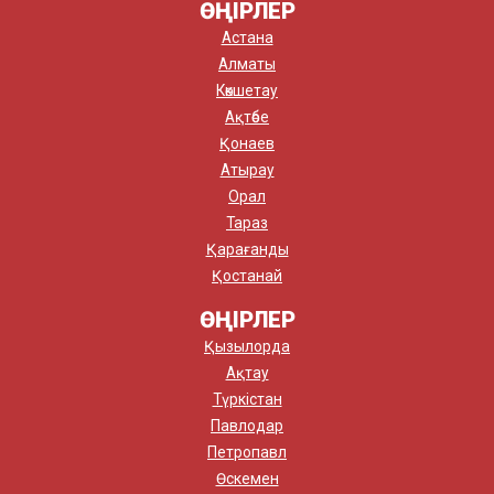
ӨҢІРЛЕР
Астана
Алматы
Көкшетау
Ақтөбе
Қонаев
Атырау
Орал
Тараз
Қарағанды
Қостанай
ӨҢІРЛЕР
Қызылорда
Ақтау
Түркістан
Павлодар
Петропавл
Өскемен