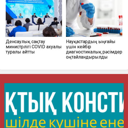
Денсаулық сақтау
Науқастардың ыңғайы
министрлігі COVID ахуалы
үшін кейбір
туралы айтты
диагностикалық рәсімдер
оңтайландырылды