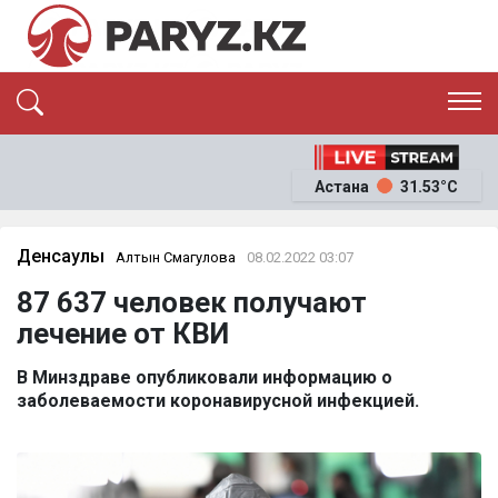
ЭКСКЛЮЗИВ
САЯСАТ
Астана
31.53°C
САЙЛАУ-2026
ЭКОНОМИКА
ҚОҒАМ
ОҚИҒА
Денсаулық
Алтын Смагулова
08.02.2022 03:07
СҰХБАТ
87 637 человек получают
News
лечение от КВИ
В Минздраве опубликовали информацию о
заболеваемости коронавирусной инфекцией.