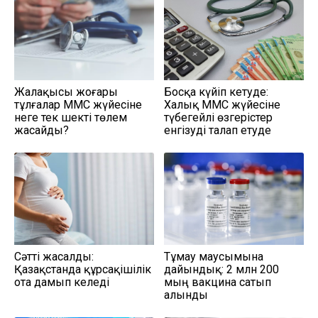
Жалақысы жоғары
Босқа күйіп кетуде:
тұлғалар МӘМС жүйесіне
Халық МӘМС жүйесіне
неге тек шекті төлем
түбегейлі өзгерістер
жасайды?
енгізуді талап етуде
Сәтті жасалды:
Тұмау маусымына
Қазақстанда құрсақішілік
дайындық: 2 млн 200
ота дамып келеді
мың вакцина сатып
алынды