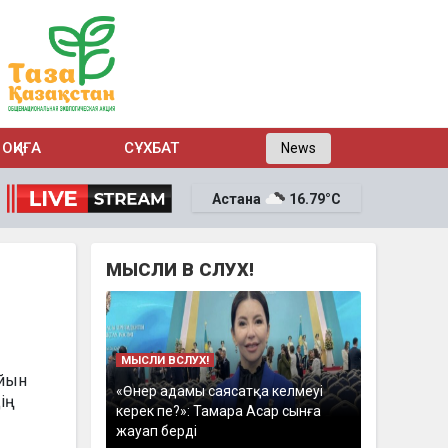
ОҚИҒА
СҰХБАТ
News
Астана
16.79°C
МЫСЛИ В СЛУХ!
МЫСЛИ ВСЛУХ!
айын
«Өнер адамы саясатқа келмеуі
ің
керек пе?»: Тамара Асар сынға
жауап берді