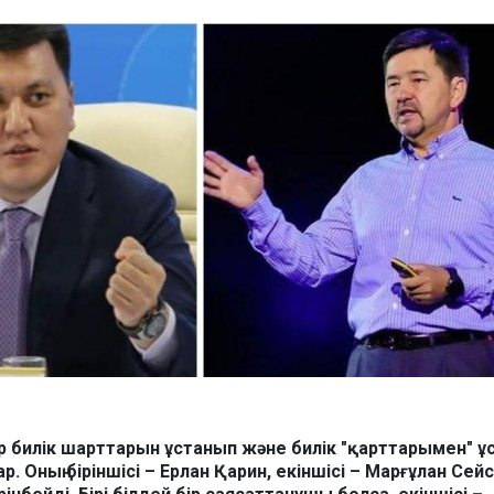
зір билік шарттарын ұстанып және билік "қарттарымен" 
ар. Оның біріншісі – Ерлан Қарин, екіншісі – Марғұлан Сей