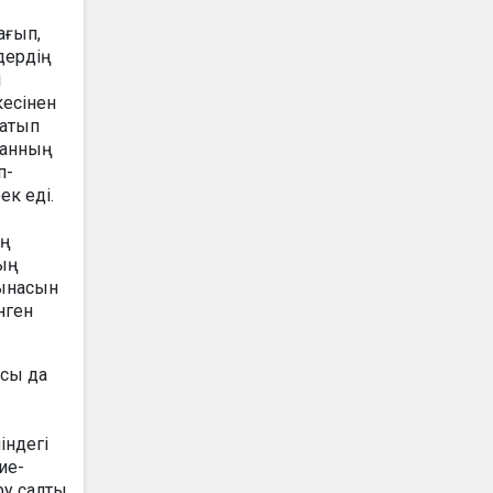
ағып,
дердің
і
кесінен
латып
жанның
п-
ек еді.
ің
қың
зынасын
нген
ясы да
індегі
ие-
ру салты