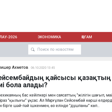
ЛАУ-2026
ЭКОНОМИКА
ҚОҒАМ
лишер Ахметов
06.10.2020 13:45
 Сейсембайдың қайсысы қазақтың
иі бола алады?
лехикаяның бас кейіпкері мен саясаттың "жілігін шағып, м
біраз "қылығы" ұқсас. Ал Марғұлан Сейсембай көрші елдерд
ірге шәй-пәй ішкенмен, өз елінде "дұшпаны" көп...