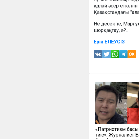
қалай әсер еткенін
Қазақстандағы "ал
Не десек те, Марғұ
шорқақтау, ә?..
Ерік ЕЛЕУСІЗ
«Патриотизм бас
тиіс»: Журналист Б