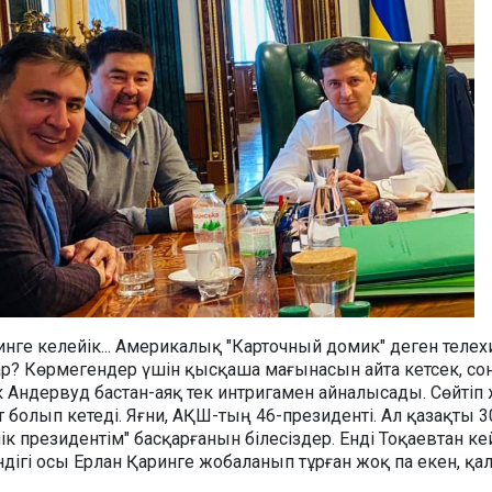
инге келейік... Америкалық "Карточный домик" деген теле
р? Көрмегендер үшін қысқаша мағынасын айта кетсек, со
 Андервуд бастан-аяқ тек интригамен айналысады. Сөйтіп 
 болып кетеді. Яғни, АҚШ-тың 46-президенті. Ал қазақты 
ік президентім" басқарғанын білесіздер. Енді Тоқаевтан кей
дігі осы Ерлан Қаринге жобаланып тұрған жоқ па екен, қа