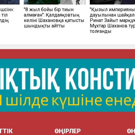
шсін»:
"8 жыл бойы бір тиын
"Қызыл империян
 тіл
алмаған": Қалдаяқовтың
дауылынан шайқалм
лдің
келіні Шахановқа қатысты
Ринат Зайыт марқұ
шындықты айтты
Мұхтар Шаханов ту
толғанды
ТТІК
ӨҢІРЛЕР
ӨҢ