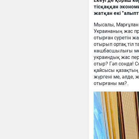
Екеуі де қораш көр
тісқаққан эконом
жатқан екі "алып
Мысалы, Марғұлан 
Украинаның жас пр
отырған суретін жа
отырып ортақ тіл т
көшбасшылығы мен 
украиндық жас пері
отыр? Гәп сонда! 
қайсысы қазақтың 
жүргені ме, әлде, 
отырғаны ма?..