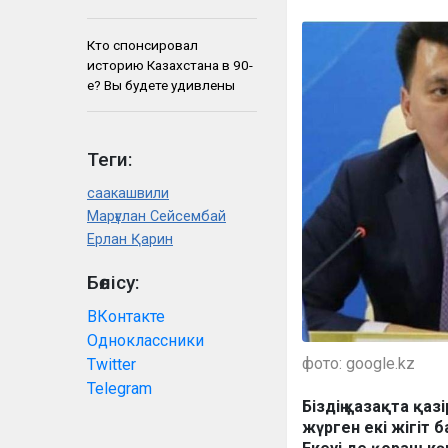
Кто спонсировал
историю Казахстана в 90-
е? Вы будете удивлены
Теги:
саакашвили
Марғұлан Сейсембай
Ерлан Қарин
Бөлісу:
ВКонтакте
Одноклассники
фото: google.kz
Twitter
Telegram
Біздің қазақта қа
жүрген екі жігіт б