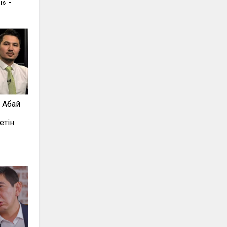
» -
: Абай
етін