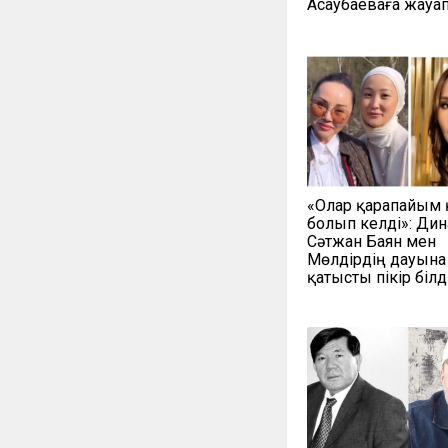
Асаубаеваға жауа
«Олар қарапайым
болып келді»: Дин
Сәтжан Баян мен
Мөлдірдің дауына
қатысты пікір білд