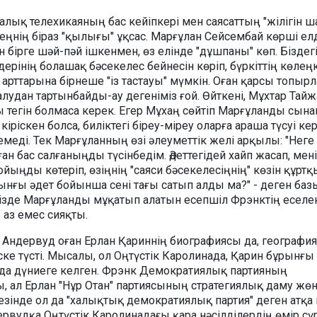
калық телехикаяның бас кейіпкері мен саясаттың "жілігін ш
еңнің біраз "қылығы" ұқсас. Марғұлан Сейсембай көрші ел
ірге шәй-пәй ішкенмен, өз елінде "дұшпаны" көп. Біздег
дерінің болашақ бәсекелес бейнесін көріп, бүркіттің көлең
 арттарына бірнеше "із тастауы" мүмкін. Оған қарсы топыр
алудан тартынбайды-ау дегеніміз ғой. Өйткені, Мұхтар Тай
тегін болмаса керек. Егер Мұхаң сөйтіп Марғұланды сына
кіріскен болса, биліктегі біреу-міреу оларға араша түсуі кер
емеді. Тек Марғұланның өзі әлеуметтік желі арқылы: "Неге
ған бас салғаныңды түсінбедім. Әдеттегідей хайп жасап, мен
йыңды көтеріп, өзіңнің "саяси бәсекелесіңнің" көзін құрт
рынғы әдет бойынша сені тағы сатып алды ма?" - деген ба
мізде Марғұланды мұқатып алатын есепшіл Фрэнктің еселе
 аз емес сияқты.
 Андервуд оған Ерлан Қариннің биографиясы да, географи
ске түсті. Мысалы, ол Оңтүстік Каролинада, Қарин бұрынғы
нда дүниеге келген. Фрэнк Демократиялық партияның
ал Ерлан "Нұр Отан" партиясының стратегиялық даму жөн
зінде ол да "халықтық демократиялық партия" деген атқа 
рвудқа Оңтүстік Каролинадағы қара нәсілділердің өмір сү