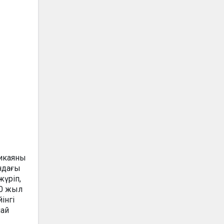
хикаяны
ндағы
жүріп,
30 жыл
інгі
лай