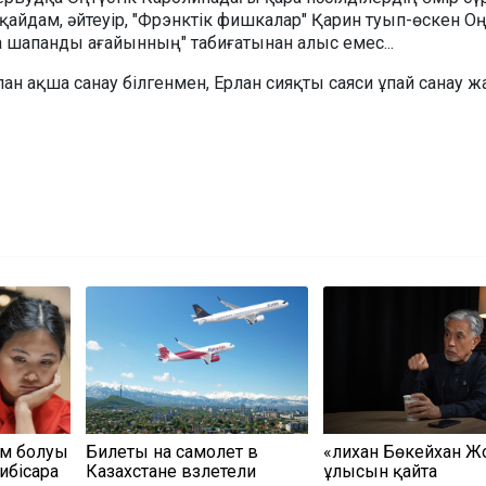
 қайдам, әйтеуір, "Фрэнктік фишкалар" Қарин туып-өскен Оң
а шапанды ағайынның" табиғатынан алыс емес...
лан ақша санау білгенмен, Ерлан сияқты саяси ұпай санау 
ым болуы
Билеты на самолет в
«Әлихан Бөкейхан 
ибісара
Казахстане взлетели
ұлысын қайта