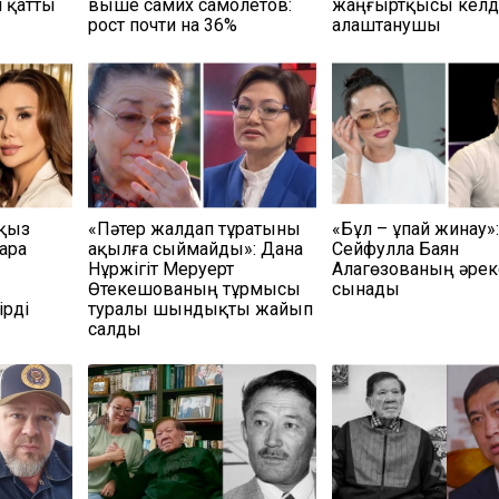
п қатты
выше самих самолетов:
жаңғыртқысы келді
рост почти на 36%
алаштанушы
 қыз
«Пәтер жалдап тұратыны
«Бұл – ұпай жинау»
ара
ақылға сыймайды»: Дана
Сейфулла Баян
Нұржігіт Меруерт
Алагөзованың әрек
Өтекешованың тұрмысы
сынады
ірді
туралы шындықты жайып
салды