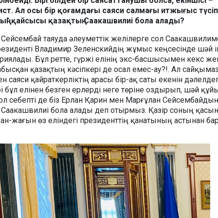
інбейді. Бірі білдей бір саясаттанушы болса, екіншісі –
ист. Ал осы бір қоғамдағы саяси салмағы итжығыс түсіп
тың" қайсысы қазақтың Саакашвилиі бола алады?
Сейсембай таяуда әлеуметтік желілерге сол Саакашвилиме
езиденті Владимир Зеленскийдің жұмыс кеңсесінде шәй і
риялады. Бұл ретте, гүржі елінің экс-басшысымен кекс же
абысқан қазақтың кәсіпкері де осал емес-ау?!. Ал сайқыма
саяси қайраткерліктің арасы бір-ақ саты екенін дәлелде
 бұл елінен безген ерлерді неге төріне оздырып, шәй құй
Сол себепті де біз Ерлан Қарин мен Марғұлан Сейсембайды
Саакашвилиі бола алады деп отырмыз. Қазір соның қасы
жан-жағын өз еліндегі президенттің қанатының астынан ба