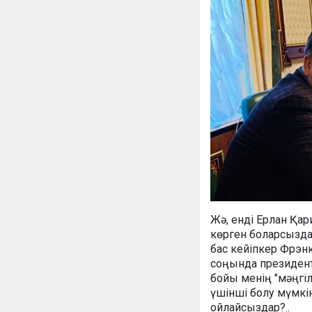
Жә, енді Ерлан Қар
көрген боларсызда
бас кейіпкер Фрэнк
соңында президент
бойы менің "мәңгіл
үшінші болу мүмкін
ойлайсыздар?..