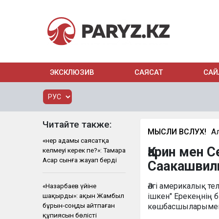
ЭКСКЛЮЗИВ
САЯСАТ
САЙ
Читайте также:
МЫСЛИ ВСЛУХ!
А
«Өнер адамы саясатқа
Қарин мен
келмеуі керек пе?»: Тамара
Асар сынға жауап берді
Саакашвил
Әлгі америкалық те
«Назарбаев үйіне
шақырды»: ақын Жамбыл
ішкен" Ерекеңнің 
бұрын-соңды айтпаған
көшбасшыларымен б
құпиясын бөлісті