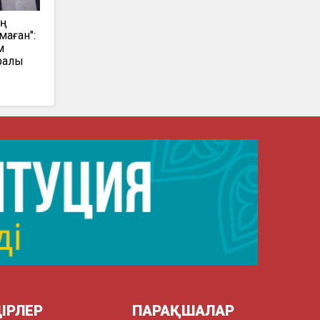
ың
аған":
м
ралы
ІРЛЕР
ПАРАҚШАЛАР