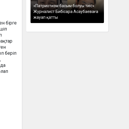
«Патриотизм басым болуы тиіс»:
Журналист Бибісара Асаубаеваға
жауап қатты
н бірге
шіп
п
зақтар
ген
ып беріп
ң
нда
рлап