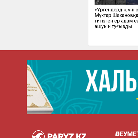
«Үргендердің үні ө
Мұхтар Шахановқа
тигізген ер адам е
ашуын туғызды
ӘЛЕУМЕ