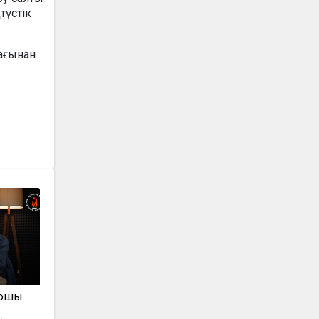
түстік
жағынан
Жошы