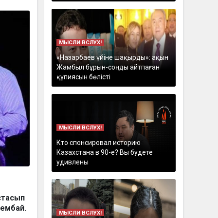
МЫСЛИ ВСЛУХ!
«Назарбаев үйіне шақырды»: ақын
Жамбыл бұрын-соңды айтпаған
құпиясын бөлісті
МЫСЛИ ВСЛУХ!
Кто спонсировал историю
Казахстана в 90-е? Вы будете
удивлены
ұстасып
сембай.
МЫСЛИ ВСЛУХ!