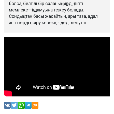
болса, белгілі бір саланың, өңірдің, тіпті
мемлекеттің дамуына тежеу болады.
Сондықтан басы жасайтын, ары таза, адал
жігіттерді өсіру керек», - деді депутат.