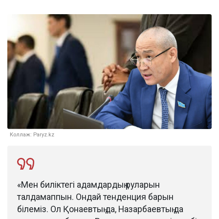
Коллаж: Paryz.kz
«Мен биліктегі адамдардың руларын
талдамаппын. Ондай тенденция барын
білеміз. Ол Қонаевтың да, Назарбаевтың да