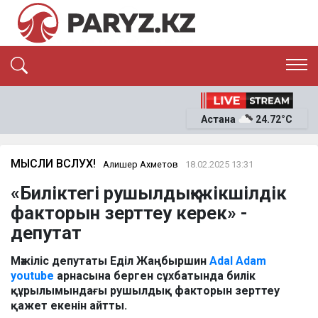
ЭКСКЛЮЗИВ
САЯСАТ
Астана
24.72°C
САЙЛАУ-2026
ЭКОНОМИКА
ҚОҒАМ
ОҚИҒА
МЫСЛИ ВСЛУХ!
Алишер Ахметов
18.02.2025 13:31
СҰХБАТ
«Биліктегі рушылдық-жікшілдік
News
факторын зерттеу керек» -
депутат
Мәжіліс депутаты Еділ Жаңбыршин
Adal Adam
youtube
арнасына берген сұхбатында билік
құрылымындағы рушылдық факторын зерттеу
қажет екенін айтты.