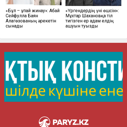
«Бұл – ұпай жинау»: Абай
«Үргендердің үні өшсін»:
Сейфулла Баян
Мұхтар Шахановқа тіл
Алагөзованың әрекетін
тигізген ер адам елдің
сынады
ашуын туғызды