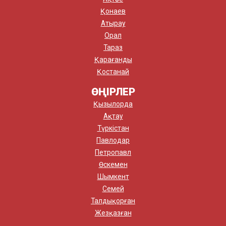
Қонаев
Атырау
Орал
Тараз
Қарағанды
Қостанай
ӨҢІРЛЕР
Қызылорда
Ақтау
Түркістан
Павлодар
Петропавл
Өскемен
Шымкент
Семей
Талдықорған
Жезқазған