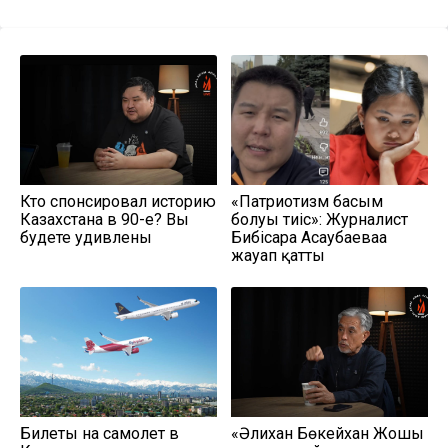
Кто спонсировал историю
«Патриотизм басым
Казахстана в 90-е? Вы
болуы тиіс»: Журналист
будете удивлены
Бибісара Асаубаеваға
жауап қатты
Билеты на самолет в
«Әлихан Бөкейхан Жошы