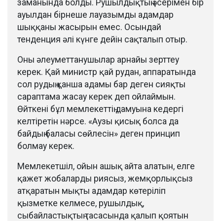
заманында болды. Рушылдықтың әсерімен бір
ауылдан бірнеше лауазымды адамдар
шыққаны жасырын емес. Осындай
тенденция әлі күнге дейін сақталып отыр.
Оны әлеуметтанушылар арнайы зерттеу
керек. Қай министр қай рудан, аппаратында
сол рудың қанша адамы бар деген сияқты
сараптама жасау керек деп ойлаймын.
Өйткені бұл мемлекеттің дамуына кедергі
келтіретін нәрсе. «Аузы қисық болса да
байдың баласы сөйлесін» деген принцип
болмау керек.
Мемлекетшіл, ойын ашық айта алатын, елге
қажет жобаларды риясыз, жемқорлықсыз
атқаратын мықты адамдар көтеріліп
қызметке келмесе, рушылдық,
сыбайластықтың тасасында қалып қоятын