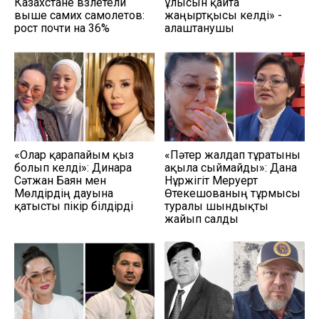
Казахстане взлетели
ұлысын қайта
выше самих самолетов:
жаңғыртқысы келді» -
рост почти на 36%
алаштанушы
«Олар қарапайым қыз
«Пәтер жалдап тұратыны
болып келді»: Динара
ақылға сыймайды»: Дана
Сәтжан Баян мен
Нұржігіт Меруерт
Мөлдірдің дауына
Өтекешованың тұрмысы
қатысты пікір білдірді
туралы шындықты
жайып салды