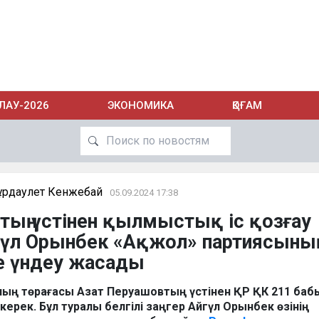
ЛАУ-2026
ЭКОНОМИКА
ҚОҒАМ
ұрдаулет Кенжебай
05.09.2024 17:38
ың үстінен қылмыстық іс қозғау
гүл Орынбек «Ақжол» партиясының
е үндеу жасады
ның төрағасы Азат Перуашовтың үстінен ҚР ҚК 211 ба
у керек. Бұл туралы белгілі заңгер Айгүл Орынбек өзінің