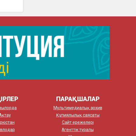
ІРЛЕР
ПАРАҚШАЛАР
зылорда
Мультимедиалық архив
Ақтау
Құпиялылық саясаты
ркістан
Сайт ережелері
влодар
Агенттік туралы