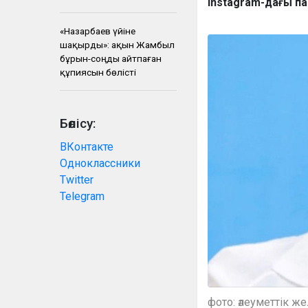
Instagram-дағы п
«Назарбаев үйіне
шақырды»: ақын Жамбыл
бұрын-соңды айтпаған
құпиясын бөлісті
Бөлісу:
ВКонтакте
Одноклассники
Twitter
Telegram
фото: әлеуметтік ж