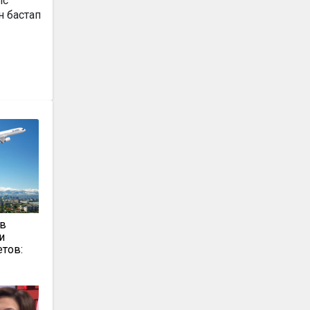
іс
н бастап
 в
и
тов: