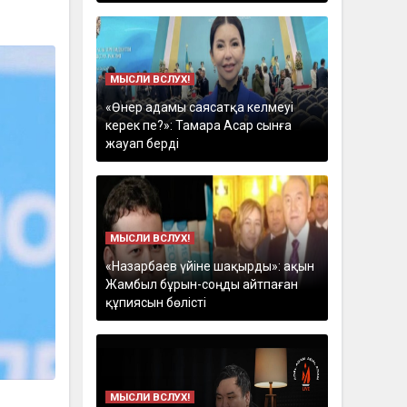
МЫСЛИ ВСЛУХ!
«Өнер адамы саясатқа келмеуі
керек пе?»: Тамара Асар сынға
жауап берді
МЫСЛИ ВСЛУХ!
«Назарбаев үйіне шақырды»: ақын
Жамбыл бұрын-соңды айтпаған
құпиясын бөлісті
МЫСЛИ ВСЛУХ!