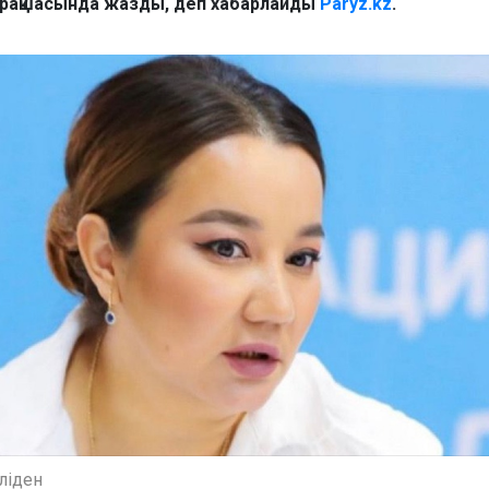
арақшасында жазды, деп хабарлайды
Paryz.kz
.
еліден