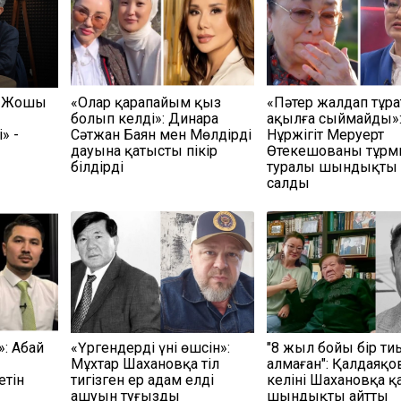
н Жошы
«Олар қарапайым қыз
«Пәтер жалдап тұр
болып келді»: Динара
ақылға сыймайды»:
» -
Сәтжан Баян мен Мөлдірдің
Нұржігіт Меруерт
дауына қатысты пікір
Өтекешованың тұр
білдірді
туралы шындықты
салды
»: Абай
«Үргендердің үні өшсін»:
"8 жыл бойы бір ти
Мұхтар Шахановқа тіл
алмаған": Қалдаяқо
етін
тигізген ер адам елдің
келіні Шахановқа 
ашуын туғызды
шындықты айтты