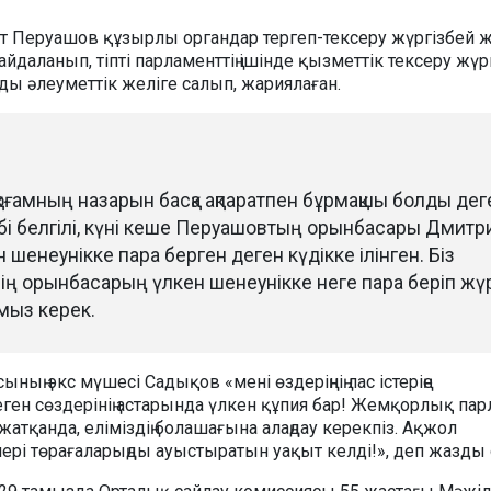
ат Перуашов құзырлы органдар тергеп-тексеру жүргізбей 
йдаланып, тіпті парламенттің ішінде қызметтік тексеру жүр
ды әлеуметтік желіге салып, жариялаған.
оғамның назарын басқа ақпаратпен бұрмақшы болды дег
бі белгілі, күні кеше Перуашовтың орынбасары Дмитр
 шенеунікке пара берген деген күдікке ілінген. Біз
ің орынбасарың үлкен шенеунікке неге пара беріп жүр
ымыз керек.
ның экс мүшесі Садықов «мені өздеріңнің лас істеріңе
еген сөздерінің астарында үлкен құпия бар! Жемқорлық па
 жатқанда, еліміздің болашағына алаңдау керекпіз. Ақжол
ері төрағаларыңды ауыстыратын уақыт келді!», деп жазды 