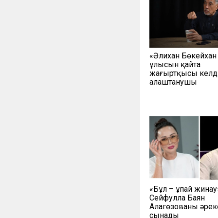
«Әлихан Бөкейха
ұлысын қайта
жаңғыртқысы келді
алаштанушы
«Бұл – ұпай жинау
Сейфулла Баян
Алагөзованың әрек
сынады