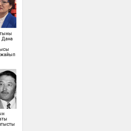
атыны
 Дана
мысы
 жайып
ын
втың
қатысты