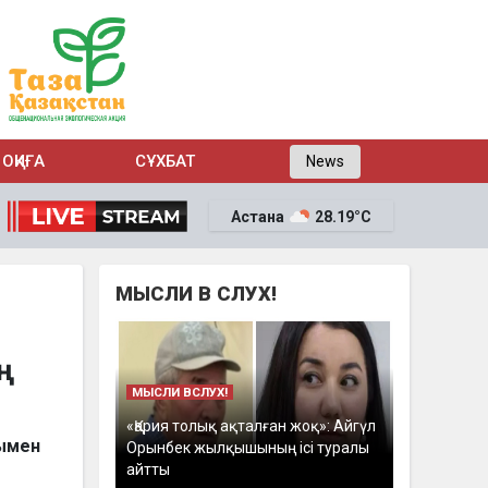
ОҚИҒА
СҰХБАТ
News
Астана
28.19°C
МЫСЛИ В СЛУХ!
МЫСЛИ ВСЛУХ!
«Қария толық ақталған жоқ»: Айгүл
бымен
Орынбек жылқышының ісі туралы
айтты