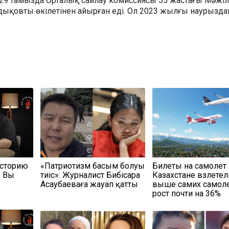
л 29 тамызда Орталық сайлау комиссиясы 55 жастағы Мәжіл
дықовты өкілетінен айырған еді. Ол 2023 жылғы наурызда
историю
«Патриотизм басым болуы
Билеты на самолет
? Вы
тиіс»: Журналист Бибісара
Казахстане взлетел
Асаубаеваға жауап қатты
выше самих самоле
рост почти на 36%