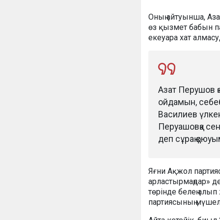
Оның айтуынша, Аз
өз қызмет бабын па
екеуара хат алмасу
Азат Перушов қ
ойдамын, себе
Василиев үлкен
Перуашовқа сен
деп сұрақ қоюу
Яғни Ақжол партиясы
арластырмаңдар» д
төрінде белең алып
партиясының мүшел