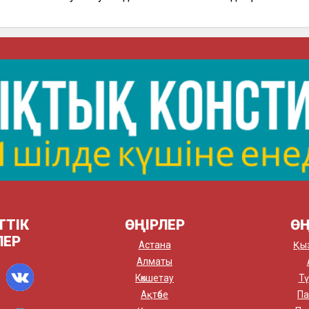
ТТІК
ӨҢІРЛЕР
ӨҢ
ЛЕР
Астана
Қы
Алматы
Көкшетау
Тү
Ақтөбе
Па