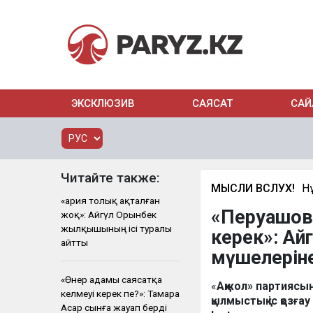
ЭКСКЛЮЗИВ
САЯСАТ
САЙ
Читайте также:
МЫСЛИ ВСЛУХ!
Н
«Қария толық ақталған
«Перуашовт
жоқ»: Айгүл Орынбек
жылқышының ісі туралы
керек»: Ай
айтты
мүшелерін
«Өнер адамы саясатқа
«
Ақжол» партиясы
келмеуі керек пе?»: Тамара
қылмыстық іс қозға
Асар сынға жауап берді