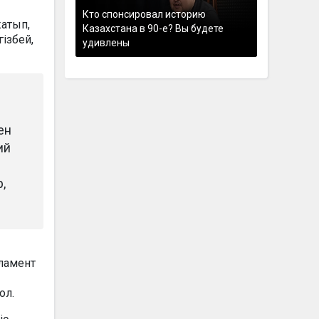
Кто спонсировал историю
жатып,
Казахстана в 90-е? Вы будете
гізбей,
удивлены
ен
ий
,
рламент
ол.