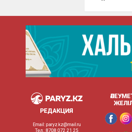
ӘЛЕУМЕ
ЖЕЛІ
РЕДАКЦИЯ
Email:
paryz.kz@mail.ru
Тел.: 8708 072 21 25