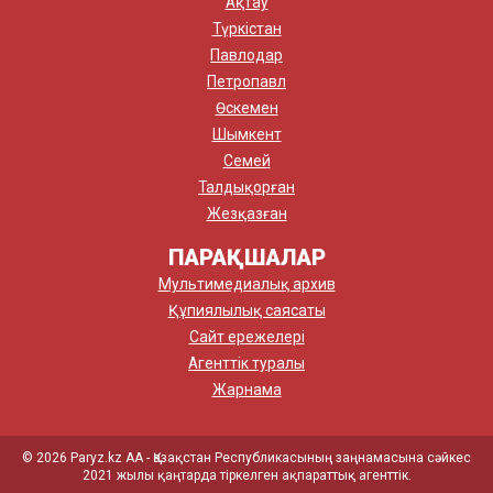
Ақтау
Түркістан
Павлодар
Петропавл
Өскемен
Шымкент
Семей
Талдықорған
Жезқазған
ПАРАҚШАЛАР
Мультимедиалық архив
Құпиялылық саясаты
Сайт ережелері
Агенттік туралы
Жарнама
© 2026 Paryz.kz АА - Қазақстан Республикасының заңнамасына сәйкес
2021 жылы қаңтарда тіркелген ақпараттық агенттік.