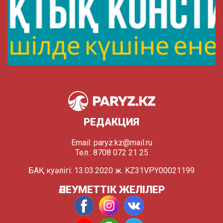
РЕДАКЦИЯ
Email:
paryz.kz@mail.ru
Тел.: 8708 072 21 25
БАҚ куәлігі: 13.03.2020 ж. KZ31VPY00021199
ӘЛЕУМЕТТІК ЖЕЛІЛЕР