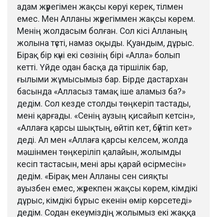
адам жүрегімен жақсы көруі керек, тілмен
емес. Мен Алланы жүрегіммен жақсы көрем.
Менің жолдасым болған. Сол кісі Алланың
жолына түсті, намаз оқыды. Қуандым, дұрыс.
Бірақ бір күні екі сөзінің бірі «Алла» болып
кетті. Үйде одан басқа да тіршілік бар,
ғылыми жұмысымыз бар. Бірде дастархан
басында «Алласыз тамақ іше аламыз ба?»
дедім. Сол кезде столды төңкеріп тастады,
мені қарғады. «Сенің аузың қисайып кетсін»,
«Аллаға қарсы шықтың, өйтіп кет, бүйтіп кет»
деді. Ал мен «Аллаға қарсы келсем, жолда
мәшінмен төңкеріліп қалайын, жолымды
кесіп тастасын, мені ары қарай өсірмесін»
дедім. «Бірақ мен Алланы сен сияқты
ауызбен емес, жүрекпен жақсы көрем, кімдікі
дұрыс, кімдікі бұрыс екенін өмір көрсетеді»
дедім. Содан екеуміздің жолымыз екі жаққа