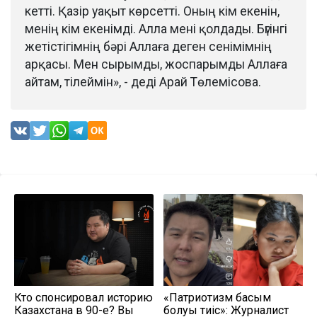
кетті. Қазір уақыт көрсетті. Оның кім екенін,
менің кім екенімді. Алла мені қолдады. Бүгінгі
жетістігімнің бәрі Аллаға деген сенімімнің
арқасы. Мен сырымды, жоспарымды Аллаға
айтам, тілеймін», - деді Арай Төлемісова.
Кто спонсировал историю
«Патриотизм басым
Казахстана в 90-е? Вы
болуы тиіс»: Журналист