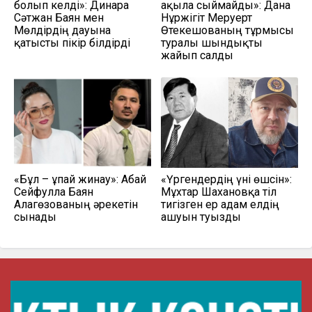
болып келді»: Динара
ақылға сыймайды»: Дана
Сәтжан Баян мен
Нұржігіт Меруерт
Мөлдірдің дауына
Өтекешованың тұрмысы
қатысты пікір білдірді
туралы шындықты
жайып салды
«Бұл – ұпай жинау»: Абай
«Үргендердің үні өшсін»:
Сейфулла Баян
Мұхтар Шахановқа тіл
Алагөзованың әрекетін
тигізген ер адам елдің
сынады
ашуын туғызды