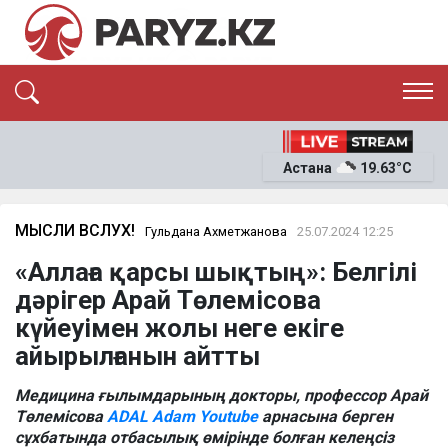
ЭКСКЛЮЗИВ
САЯСАТ
Астана
19.63°C
САЙЛАУ-2026
ЭКОНОМИКА
ҚОҒАМ
ОҚИҒА
МЫСЛИ ВСЛУХ!
Гульдана Ахметжанова
25.07.2024 12:25
СҰХБАТ
«Аллаға қарсы шықтың»: Белгілі
News
дәрігер Арай Төлемісова
күйеуімен жолы неге екіге
айырылғанын айтты
Медицина ғылымдарының докторы, профессор Арай
Төлемісова
ADAL Adam Youtube
арнасына берген
сұхбатында отбасылық өмірінде болған келеңсіз