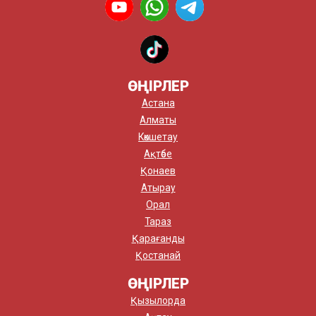
ӨҢІРЛЕР
Астана
Алматы
Көкшетау
Ақтөбе
Қонаев
Атырау
Орал
Тараз
Қарағанды
Қостанай
ӨҢІРЛЕР
Қызылорда