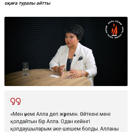
оқиға туралы айтты
«Мен үнемі Алла деп жүремін. Өйткені мені
қолдайтын бір Алла. Одан кейінгі
қолдаушыларым әке-шешем болды. Алланы