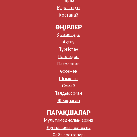
Тараз
Қарағанды
Қостанай
ӨҢІРЛЕР
Қызылорда
Ақтау
Түркістан
Павлодар
Петропавл
Өскемен
Шымкент
Семей
Талдықорған
Жезқазған
ПАРАҚШАЛАР
Мультимедиалық архив
Құпиялылық саясаты
Сайт ережелері