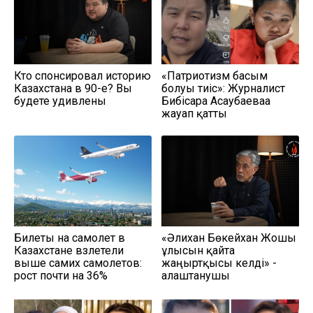
Кто спонсировал историю
«Патриотизм басым
Казахстана в 90-е? Вы
болуы тиіс»: Журналист
будете удивлены
Бибісара Асаубаеваға
жауап қатты
Билеты на самолет в
«Әлихан Бөкейхан Жошы
Казахстане взлетели
ұлысын қайта
выше самих самолетов:
жаңғыртқысы келді» -
рост почти на 36%
алаштанушы