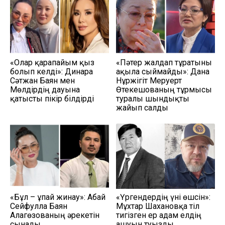
«Олар қарапайым қыз
«Пәтер жалдап тұратыны
болып келді»: Динара
ақылға сыймайды»: Дана
Сәтжан Баян мен
Нұржігіт Меруерт
Мөлдірдің дауына
Өтекешованың тұрмысы
қатысты пікір білдірді
туралы шындықты
жайып салды
«Бұл – ұпай жинау»: Абай
«Үргендердің үні өшсін»:
Сейфулла Баян
Мұхтар Шахановқа тіл
Алагөзованың әрекетін
тигізген ер адам елдің
сынады
ашуын туғызды