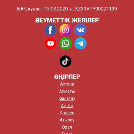
БАҚ куәлігі: 13.03.2020 ж. KZ31VPY00021199
ӘЛЕУМЕТТІК ЖЕЛІЛЕР
ӨҢІРЛЕР
Астана
Алматы
Көкшетау
Ақтөбе
Қонаев
Атырау
Орал