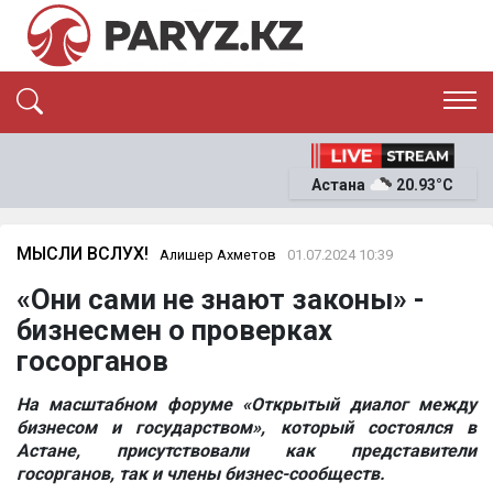
ЭКСКЛЮЗИВ
САЯСАТ
Астана
20.93°C
САЙЛАУ-2026
ЭКОНОМИКА
ҚОҒАМ
ОҚИҒА
МЫСЛИ ВСЛУХ!
Алишер Ахметов
01.07.2024 10:39
СҰХБАТ
«Они сами не знают законы» -
News
бизнесмен о проверках
госорганов
На масштабном форуме «Открытый диалог между
бизнесом и государством», который состоялся в
Астане, присутствовали как представители
госорганов, так и члены бизнес-сообществ.