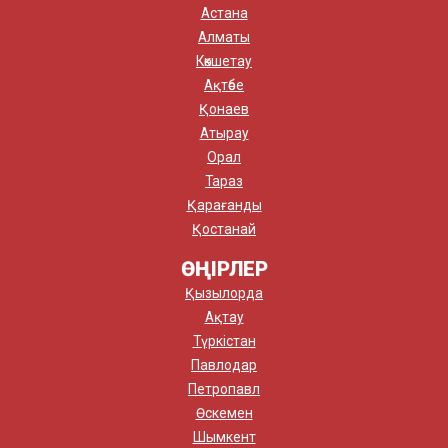
Астана
Алматы
Көкшетау
Ақтөбе
Қонаев
Атырау
Орал
Тараз
Қарағанды
Қостанай
ӨҢІРЛЕР
Қызылорда
Ақтау
Түркістан
Павлодар
Петропавл
Өскемен
Шымкент