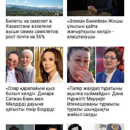
Билеты на самолет в
«Әлихан Бөкейхан Жошы
Казахстане взлетели
ұлысын қайта
выше самих самолетов:
жаңғыртқысы келді» -
рост почти на 36%
алаштанушы
«Олар қарапайым қыз
«Пәтер жалдап тұратыны
болып келді»: Динара
ақылға сыймайды»: Дана
Сәтжан Баян мен
Нұржігіт Меруерт
Мөлдірдің дауына
Өтекешованың тұрмысы
қатысты пікір білдірді
туралы шындықты
жайып салды