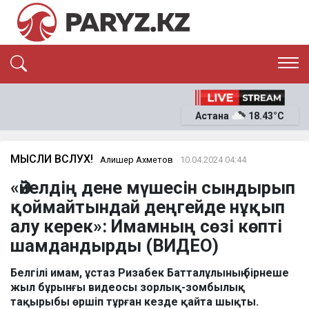
ЭКСКЛЮЗИВ
САЯСАТ
Астана
18.43°C
САЙЛАУ-2026
ЭКОНОМИКА
ҚОҒАМ
ОҚИҒА
МЫСЛИ ВСЛУХ!
Алишер Ахметов
10.04.2024 04:44
СҰХБАТ
«Әйелдің дене мүшесін сындырып
News
қоймайтындай деңгейде нұқып
алу керек»: Имамның сөзі көпті
шамдандырды (ВИДЕО)
Белгілі имам, ұстаз Ризабек Батталұлының бірнеше
жыл бұрынғы видеосы зорлық-зомбылық
тақырыбы өршіп тұрған кезде қайта шықты.