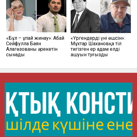
«Бұл – ұпай жинау»: Абай
«Үргендердің үні өшсін»:
Сейфулла Баян
Мұхтар Шахановқа тіл
Алагөзованың әрекетін
тигізген ер адам елдің
сынады
ашуын туғызды