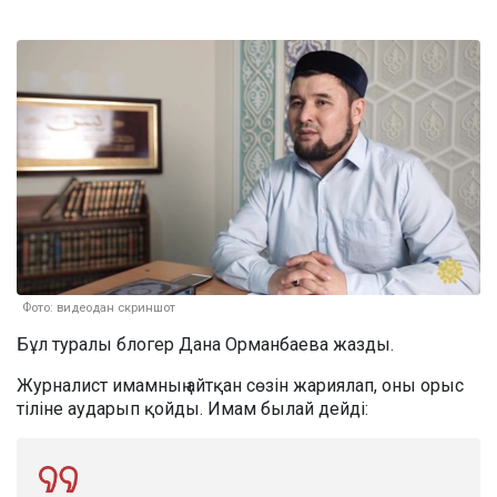
Фото: видеодан скриншот
Бұл туралы блогер Дана Орманбаева жазды.
Журналист имамның айтқан сөзін жариялап, оны орыс
тіліне аударып қойды. Имам былай дейді: