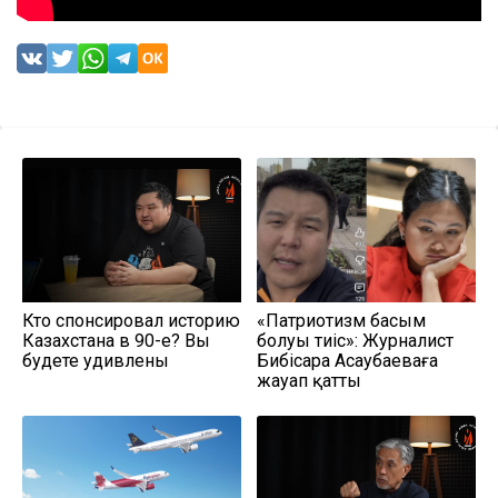
Кто спонсировал историю
«Патриотизм басым
Казахстана в 90-е? Вы
болуы тиіс»: Журналист
будете удивлены
Бибісара Асаубаеваға
жауап қатты