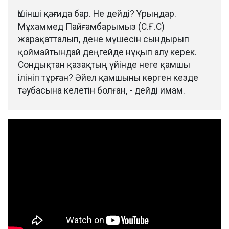
Үшінші қағида бар. Не дейді? Ұрыңдар.
Мұхаммед Пайғамбарымыз (С.Ғ.С)
жарақатталып, дене мүшесін сындырып
қоймайтындай деңгейде нұқып алу керек.
Сондықтан қазақтың үйінде неге қамшы
ілініп тұрған? Әйел қамшыны көрген кезде
тәубасына келетін болған, - дейді имам.