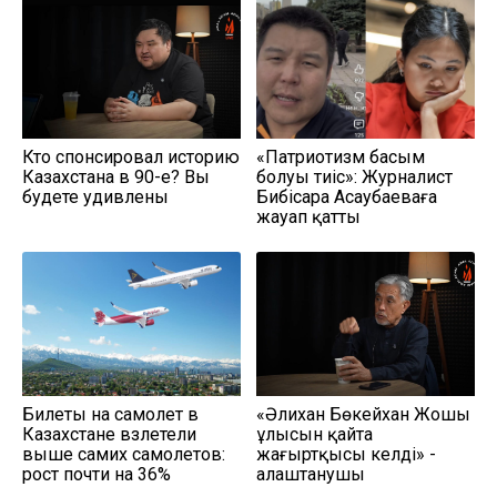
Кто спонсировал историю
«Патриотизм басым
Казахстана в 90-е? Вы
болуы тиіс»: Журналист
будете удивлены
Бибісара Асаубаеваға
жауап қатты
Билеты на самолет в
«Әлихан Бөкейхан Жошы
Казахстане взлетели
ұлысын қайта
выше самих самолетов:
жаңғыртқысы келді» -
рост почти на 36%
алаштанушы