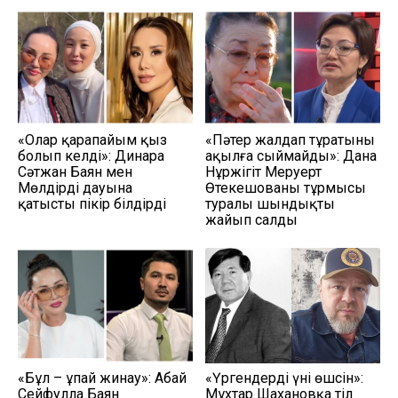
«Олар қарапайым қыз
«Пәтер жалдап тұратыны
болып келді»: Динара
ақылға сыймайды»: Дана
Сәтжан Баян мен
Нұржігіт Меруерт
Мөлдірдің дауына
Өтекешованың тұрмысы
қатысты пікір білдірді
туралы шындықты
жайып салды
«Бұл – ұпай жинау»: Абай
«Үргендердің үні өшсін»:
Сейфулла Баян
Мұхтар Шахановқа тіл