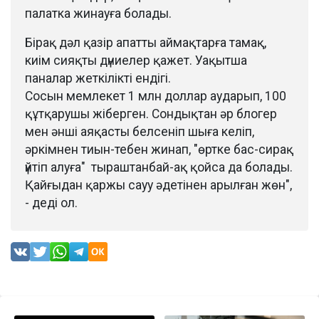
палатка жинауға болады.
Бірақ дәл қазір апатты аймақтарға тамақ,
киім сияқты дүниелер қажет. Уақытша
паналар жеткілікті ендігі.
Сосын мемлекет 1 млн доллар аударып, 100
құтқарушы жіберген. Сондықтан әр блогер
мен әнші аяқасты белсеніп шыға келіп,
әркімнен тиын-тебен жинап, "өртке бас-сирақ
үйтіп алуға" тыраштанбай-ақ қойса да болады.
Қайғыдан қаржы сауу әдетінен арылған жөн",
- деді ол.