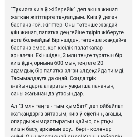
"Түркияға киіз үй жіберейік" деп ақша жинап
жатқан жігіттерге таңғалдым. Киіз үй деген
баспана ғой, жігіттер! Оны төтенше жағдай
үшін жинап, палатка деңгейіне түсіріп жіберуге
әсте болмайды! Біріншіден, төтенше жағдайға
баспана емес, көп кісілік палаткалар
арналған. Екіншіден, 3 млн теңге тұратын бір
киіз үйдің орнына 600 мың теңгеге 20
адамдық бір палатка алған әлдеқайда тиімді.
Тасымалдауға да оңай. Сонда түрік
ағайындарға апаратын уақытша пананың
саны жағынан да ұтасыңдар.
Ал "3 млн теңге - тым қымбат!" деп ойбайлап
жатқандарға айтарым, киіз үй сүйегінің ағашы,
оларды жымдастыратын қайыс, сыртқы
киізін басу, арқанын есу... бәрі - қолөнер
өнімі. Оны жасау оңай емес! Құны шебердің