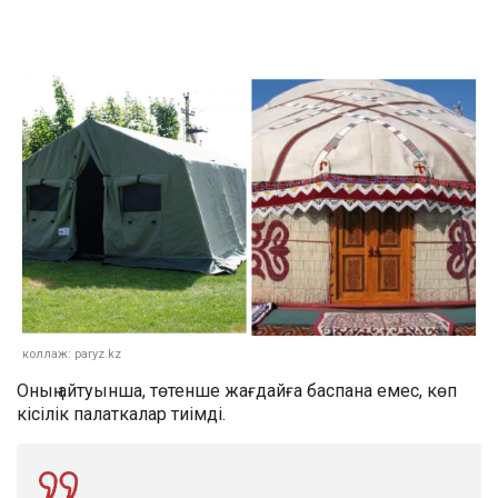
коллаж: paryz.kz
Оның айтуынша, төтенше жағдайға баспана емес, көп
кісілік палаткалар тиімді.