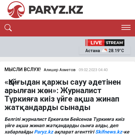
ЭКСКЛЮЗИВ
САЯСАТ
Астана
28.19°C
САЙЛАУ-2026
ЭКОНОМИКА
ҚОҒАМ
ОҚИҒА
МЫСЛИ ВСЛУХ!
Алишер Ахметов
09.02.2023 04:40
СҰХБАТ
«Қайғыдан қаржы cауу әдетінен
News
арылған жөн»: Журналист
Түркияға киіз үйге ақша жинап
жатқандарды сынады
Белгілі журналист Еркеғали Бейсенов Түркияға киіз
үйге ақша жинап жатқандарды сынға алды, деп
хабарлайды
Paryz.kz
ақпарат агенттігі
Skifnews.kz
-ке