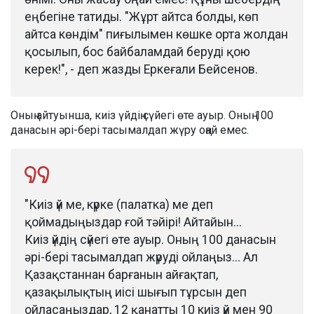
еңбегіне татиды. "Жұрт айтса болды, көп
айтса көндім" пиғылымен көшке орта жолдан
қосылып, бос байбаламдай беруді қою
керек!", - деп жазды Еркеғали Бейсенов.
Оның айтуынша, киіз үйдің сүйегі өте ауыр. Оның 100
данасын әрі-бері тасымалдап жүру оңай емес.
"Киіз үй ме, күрке (палатка) ме деп
қоймадыңыздар ғой тәйірі! Айтайын...
Киіз үйдің сүйегі өте ауыр. Оның 100 данасын
әрі-бері тасымалдап жүруді ойлаңыз... Ал
Қазақстаннан барғанын айғақтап,
қазақылықтың иісі шығып тұрсын деп
ойласаңыздар, 12 қанатты 10 киіз үй мен 90