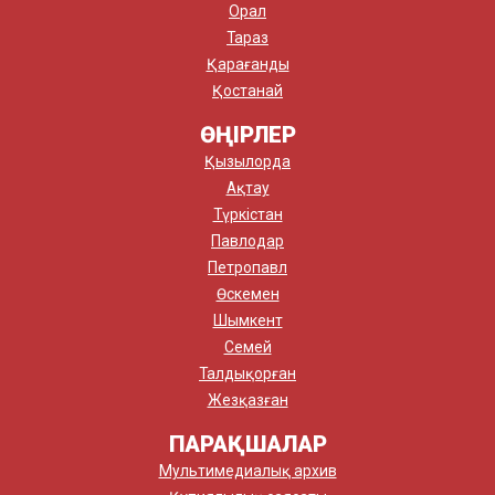
Орал
Тараз
Қарағанды
Қостанай
ӨҢІРЛЕР
Қызылорда
Ақтау
Түркістан
Павлодар
Петропавл
Өскемен
Шымкент
Семей
Талдықорған
Жезқазған
ПАРАҚШАЛАР
Мультимедиалық архив