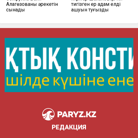
Алагөзованың әрекетін
тигізген ер адам елдің
сынады
ашуын туғызды
РЕДАКЦИЯ