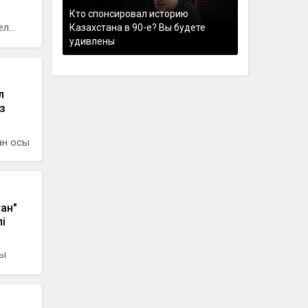
Кто спонсировал историю
л...
Казахстана в 90-е? Вы будете
удивлены
л
з
пан осы
ан"
і
лы