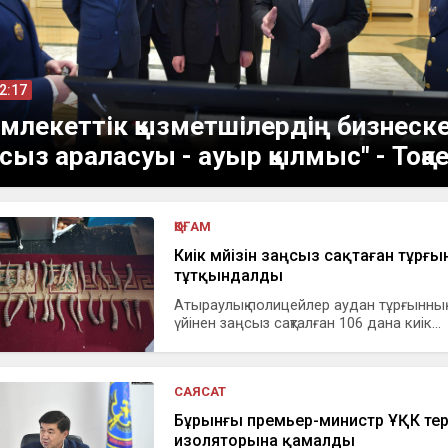
12:17
млекеттік қызметшілердің бизнеск
сыз араласуы - ауыр қылмыс" - Тоқа
ҚОҒАМ
Киік мүйізін заңсыз сақтаған тұрғы
тұтқындалды
Атыраулық полицейлер аудан тұрғынны
үйінен заңсыз сақталған 106 дана киік...
САЯСАТ
Бұрынғы премьер-министр ҰҚК тер
изоляторына қамалды