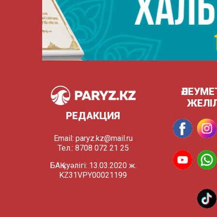
ӘЛЕУМЕ
ЖЕЛІ
РЕДАКЦИЯ
Email:
paryz.kz@mail.ru
Тел.: 8708 072 21 25
БАҚ куәлігі: 13.03.2020 ж.
KZ31VPY00021199