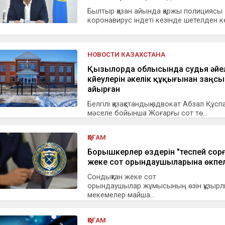
Былтыр қазан айында қаржы полициясы
коронавирус індеті кезінде шетелден ке
НОВОСТИ КАЗАХСТАНА
Қызылорда облысында судья әйе
күйеулерін әкелік құқығынан заңсы
айырған
Белгілі қазақстандық адвокат Абзал Құс
мәселе бойынша Жоғарғы сот тө...
ҚОҒАМ
Борышкерлер өздерін "теспей сорғ
жеке сот орындаушыларына өкпел
Сондықтан жеке сот
орындаушылар жұмысының өзін құзыр
мекемелер майша...
ҚОҒАМ