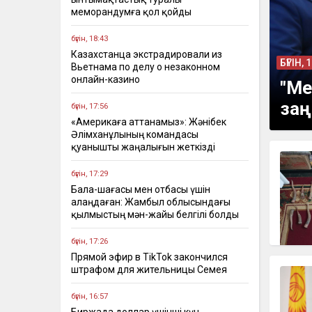
меморандумға қол қойды
бүгін, 18:43
Казахстанца экстрадировали из
БҮГІН, 
Вьетнама по делу о незаконном
онлайн-казино
"Ме
заң
бүгін, 17:56
«Америкаға аттанамыз»: Жәнібек
Әлімханұлының командасы
қуанышты жаңалығын жеткізді
бүгін, 17:29
Бала-шағасы мен отбасы үшін
алаңдаған: Жамбыл облысындағы
қылмыстың мән-жайы белгілі болды
бүгін, 17:26
Прямой эфир в TikTok закончился
штрафом для жительницы Семея
бүгін, 16:57