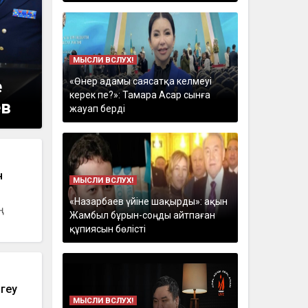
МЫСЛИ ВСЛУХ!
«Өнер адамы саясатқа келмеуі
е
керек пе?»: Тамара Асар сынға
ев
жауап берді
н
МЫСЛИ ВСЛУХ!
«Назарбаев үйіне шақырды»: ақын
ң
Жамбыл бұрын-соңды айтпаған
құпиясын бөлісті
геу
МЫСЛИ ВСЛУХ!