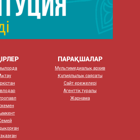
ІРЛЕР
ПАРАҚШАЛАР
зылорда
Мультимедиалық архив
Ақтау
Құпиялылық саясаты
ркістан
Сайт ережелері
влодар
Агенттік туралы
тропавл
Жарнама
скемен
ымкент
Семей
дықорған
зқазған