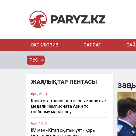
ЭКСКЛЮЗИВ
САЯСАТ
САЙ
ЖАҢАЛЫҚТАР ЛЕНТАСЫ
заңс
бүгін, 21:24
Казахстан завоевал первые золотые
медали чемпионата Азии по
гребному марафону
бүгін, 18:53
ІІМ мен «Кітап оқитын ұлт» қоры
ынтымақтастық туралы