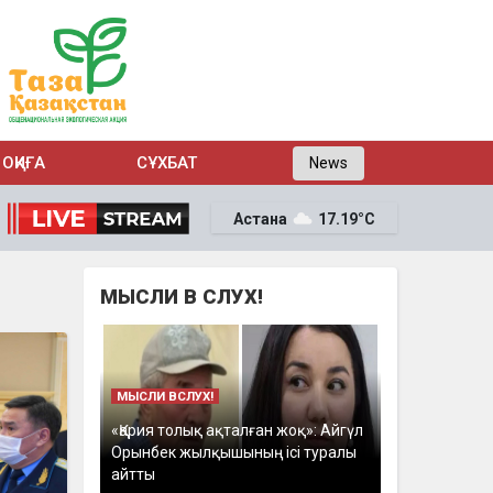
ОҚИҒА
СҰХБАТ
News
Астана
17.19°C
МЫСЛИ В СЛУХ!
МЫСЛИ ВСЛУХ!
«Қария толық ақталған жоқ»: Айгүл
Орынбек жылқышының ісі туралы
айтты