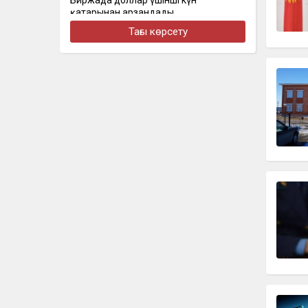
Биржада доллар үшінші күн
қатарынан арзандады
Тағы көрсету
бүгін, 16:30
Стал известен состав сборной
Казахстана на чемпионат Азии по
скалолазанию
бүгін, 16:22
Алматыда наурызда жол апатынан
қаза тапқан қыздың әкесі қайтадан
100 млн теңге талап етті
бүгін, 16:00
Доллар еще на 2 тенге снизился