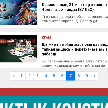
Казино ашып, 31 млн теңге тапқан
4 жылға сотталды (ВИДЕО)
Тінту кезінде одан 4 ойын терминалы м
компьютер тәркіленді. Оларға құм...
ҚОҒАМ
Шымкентте әйел жасырын казино
тапқан ақшасын дәретханаға ағы
жіберді
Екі баланың анасы жалға алған пәтерін
кәдімгі казинодан кем етпей: қалың пе...
‹
1
2
3
4
5
6
7
8
9
›