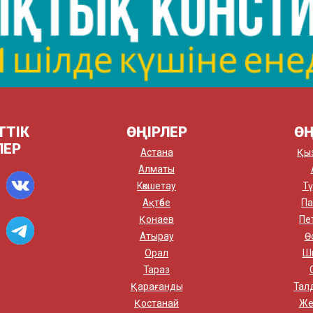
ТТІК
ӨҢІРЛЕР
ӨҢ
ЛЕР
Астана
Қы
Алматы
Көкшетау
Тү
Ақтөбе
Па
Қонаев
Пе
Атырау
Ө
Орал
Ш
Тараз
Қарағанды
Тал
Қостанай
Же