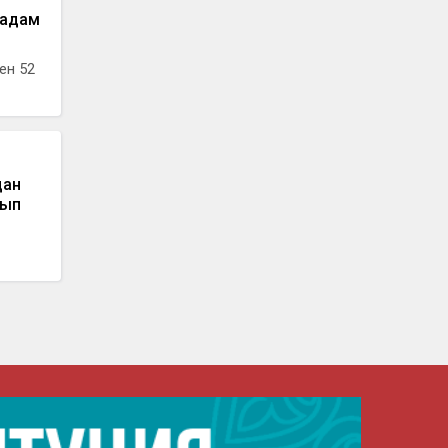
 адам
ен 52
дан
зып