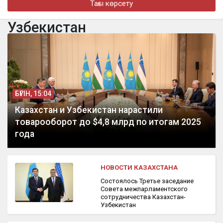
Тағы көрсету
Казахстанский теннисист стал победителем международного
турнира в США
Узбекистан
бүгін, 10:28
Токаев направил поздравительную телеграмму Президенту
Сингапура
БҮГІН, 15:04
Казахстан и Узбекистан нарастили
товарооборот до $4,8 млрд по итогам 2025
года
НОВОСТИ КАЗАХСТАНА
Состоялось Третье заседание
Совета межпарламентского
сотрудничества Казахстан-
Узбекистан