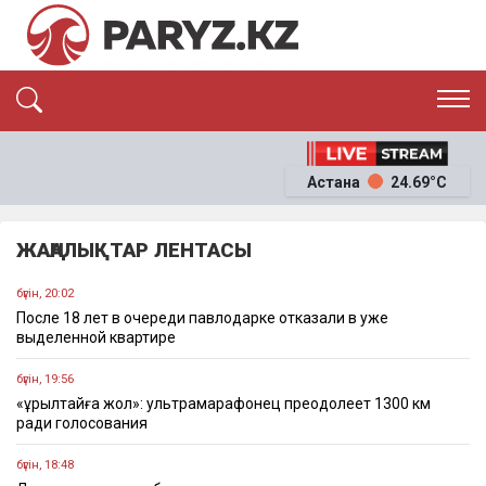
ЭКСКЛЮЗИВ
САЯСАТ
Астана
24.69°C
САЙЛАУ-2026
ЭКОНОМИКА
ҚОҒАМ
ОҚИҒА
ЖАҢАЛЫҚТАР ЛЕНТАСЫ
СҰХБАТ
News
бүгін, 20:02
После 18 лет в очереди павлодарке отказали в уже
выделенной квартире
бүгін, 19:56
«Құрылтайға жол»: ультрамарафонец преодолеет 1300 км
ради голосования
бүгін, 18:48