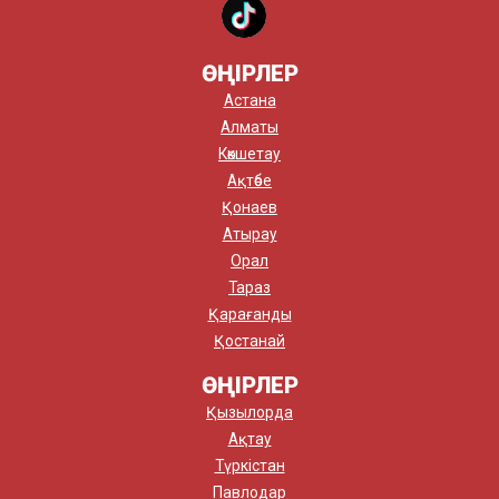
ӨҢІРЛЕР
Астана
Алматы
Көкшетау
Ақтөбе
Қонаев
Атырау
Орал
Тараз
Қарағанды
Қостанай
ӨҢІРЛЕР
Қызылорда
Ақтау
Түркістан
Павлодар