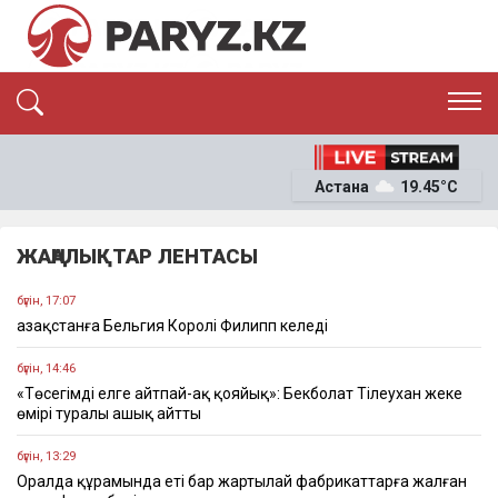
ЭКСКЛЮЗИВ
САЯСАТ
Астана
19.45°C
САЙЛАУ-2026
ЭКОНОМИКА
ҚОҒАМ
ОҚИҒА
ЖАҢАЛЫҚТАР ЛЕНТАСЫ
СҰХБАТ
News
бүгін, 17:07
Қазақстанға Бельгия Королі Филипп келеді
бүгін, 14:46
«Төсегімді елге айтпай-ақ қояйық»: Бекболат Тілеухан жеке
өмірі туралы ашық айтты
бүгін, 13:29
Оралда құрамында еті бар жартылай фабрикаттарға жалған