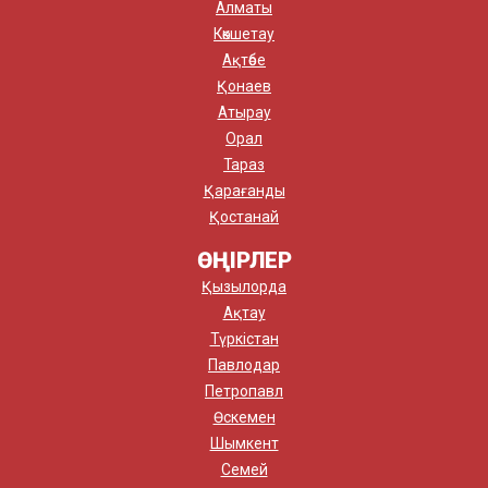
Алматы
Көкшетау
Ақтөбе
Қонаев
Атырау
Орал
Тараз
Қарағанды
Қостанай
ӨҢІРЛЕР
Қызылорда
Ақтау
Түркістан
Павлодар
Петропавл
Өскемен
Шымкент
Семей