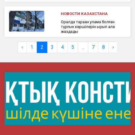
НОВОСТИ КАЗАХСТАНА
Оралда тарақан уламақ болған
тұрғын көршілерін қырып ала
жаздады
‹
1
2
3
4
5
...
7
8
›