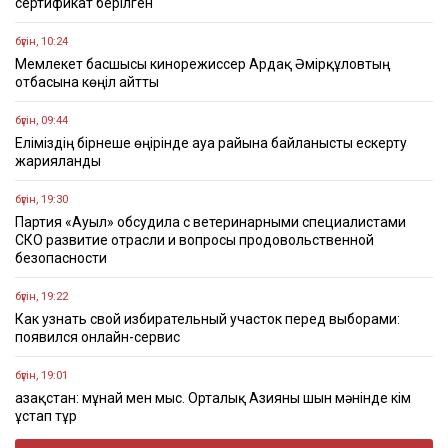
сертификат берілген
бүгін, 10:24
Мемлекет басшысы кинорежиссер Ардақ Әмірқұловтың
отбасына көңіл айтты
бүгін, 09:44
Еліміздің бірнеше өңірінде ауа райына байланысты ескерту
жарияланды
бүгін, 19:30
Партия «Ауыл» обсудила с ветеринарными специалистами
СКО развитие отрасли и вопросы продовольственной
безопасности
бүгін, 19:22
Как узнать свой избирательный участок перед выборами:
появился онлайн-сервис
бүгін, 19:01
Қазақстан: мұнай мен мыс. Орталық Азияны шын мәнінде кім
ұстап тұр