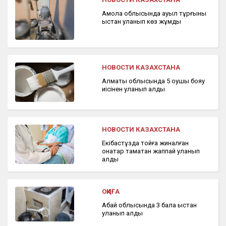
Ақмола облысында ауыл тұрғыны
ыстан уланып көз жұмды
НОВОСТИ КАЗАХСТАНА
Алматы облысында 5 оқушы бояу
иісінен уланып қалды
НОВОСТИ КАЗАХСТАНА
Екібастұзда тойға жиналған
қонақтар тамақтан жаппай уланып
қалды
ОҚИҒА
Абай облысында 3 бала ыстан
уланып қалды