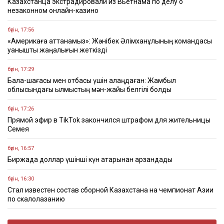
Казахстанца экстрадировали из Вьетнама по делу о
незаконном онлайн-казино
бүгін, 17:56
«Америкаға аттанамыз»: Жәнібек Әлімханұлының командасы
қуанышты жаңалығын жеткізді
бүгін, 17:29
Бала-шағасы мен отбасы үшін алаңдаған: Жамбыл
облысындағы қылмыстың мән-жайы белгілі болды
бүгін, 17:26
Прямой эфир в TikTok закончился штрафом для жительницы
Семея
бүгін, 16:57
Биржада доллар үшінші күн қатарынан арзандады
бүгін, 16:30
Стал известен состав сборной Казахстана на чемпионат Азии
по скалолазанию
бүгін, 16:22