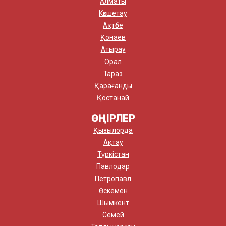
Алматы
Көкшетау
Ақтөбе
Қонаев
Атырау
Орал
Тараз
Қарағанды
Қостанай
ӨҢІРЛЕР
Қызылорда
Ақтау
Түркістан
Павлодар
Петропавл
Өскемен
Шымкент
Семей