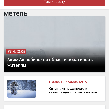
Тағы көрсету
Алматыда наурызда жол апатынан қаза тапқан қыздың әкесі
қайтадан 100 млн теңге талап етті
метель
бүгін, 16:00
Доллар еще на 2 тенге снизился
БҮГІН, 03:05
Аким Актюбинской области обратился к
жителям
НОВОСТИ КАЗАХСТАНА
Синоптики предупредили
казахстанцев о сильной метели