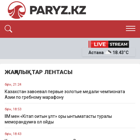
ЭКСКЛЮЗИВ
САЯСАТ
Астана
18.43°C
САЙЛАУ-2026
ЭКОНОМИКА
ҚОҒАМ
ОҚИҒА
ЖАҢАЛЫҚТАР ЛЕНТАСЫ
СҰХБАТ
News
бүгін, 21:24
Казахстан завоевал первые золотые медали чемпионата
Азии по гребному марафону
бүгін, 18:53
ІІМ мен «Кітап оқитын ұлт» қоры ынтымақтастық туралы
меморандумға қол қойды
бүгін, 18:43