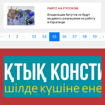
PARYZ НА РУССКОМ
Владельцам батутов не будут
выдавать разрешение на работу
в Караганде
‹
1
2
...
53
54
55
56
57
58
59
›