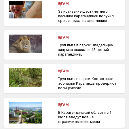
ҚОҒАМ
За истязание шестилетнего
пасынка карагандинец получил
срок и подал на апелляцию
ҚОҒАМ
Труп льва в парке: Владельцем
хищника оказался 45-летний
карагандинец
ҚОҒАМ
Труп льва в парке: Контактные
зоопарки Караганды проверяют
полицейские
ҚОҒАМ
В Карагандинской области с 1
июля введут новые
ограничительные меры