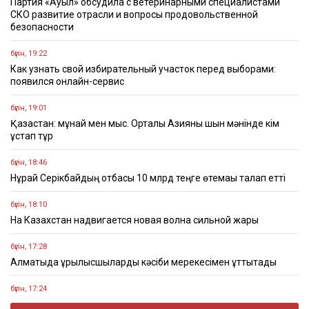
Партия «Ауыл» обсудила с ветеринарными специалистами
СКО развитие отрасли и вопросы продовольственной
безопасности
бүгін, 19:22
Как узнать свой избирательный участок перед выборами:
появился онлайн-сервис
бүгін, 19:01
Қазақстан: мұнай мен мыс. Орталық Азияны шын мәнінде кім
ұстап тұр
бүгін, 18:46
Нұрай Серікбайдың отбасы 10 млрд теңге өтемақы талап етті
бүгін, 18:10
На Казахстан надвигается новая волна сильной жары
бүгін, 17:28
Алматыда құрылысшыларды кәсіби мерекесімен құттықтады
бүгін, 17:24
Организатора продажи поддельных госномеров задержали