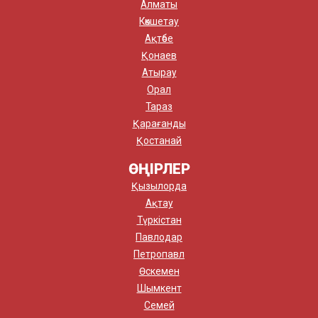
Алматы
Көкшетау
Ақтөбе
Қонаев
Атырау
Орал
Тараз
Қарағанды
Қостанай
ӨҢІРЛЕР
Қызылорда
Ақтау
Түркістан
Павлодар
Петропавл
Өскемен
Шымкент
Семей