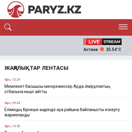
ЭКСКЛЮЗИВ
САЯСАТ
Астана
25.54°C
САЙЛАУ-2026
ЭКОНОМИКА
ҚОҒАМ
ОҚИҒА
ЖАҢАЛЫҚТАР ЛЕНТАСЫ
СҰХБАТ
News
бүгін, 10:24
Мемлекет басшысы кинорежиссер Ардақ Әмірқұловтың
отбасына көңіл айтты
бүгін, 09:44
Еліміздің бірнеше өңірінде ауа райына байланысты ескерту
жарияланды
бүгін, 19:30