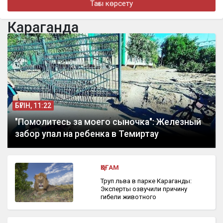
Тағы көрсету
в Алматы
Караганда
бүгін, 16:48
Алматыда жеңіл көлік тоқтап тұрған жүк көлігімен соқтығысты
БҮГІН, 11:22
"Помолитесь за моего сыночка": Железный
забор упал на ребенка в Темиртау
ҚОҒАМ
Труп льва в парке Караганды:
Эксперты озвучили причину
гибели животного