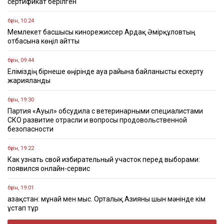
сертификат берілген
бүгін, 10:24
Мемлекет басшысы кинорежиссер Ардақ Әмірқұловтың
отбасына көңіл айтты
бүгін, 09:44
Еліміздің бірнеше өңірінде ауа райына байланысты ескерту
жарияланды
бүгін, 19:30
Партия «Ауыл» обсудила с ветеринарными специалистами
СКО развитие отрасли и вопросы продовольственной
безопасности
бүгін, 19:22
Как узнать свой избирательный участок перед выборами:
появился онлайн-сервис
бүгін, 19:01
Қазақстан: мұнай мен мыс. Орталық Азияны шын мәнінде кім
ұстап тұр