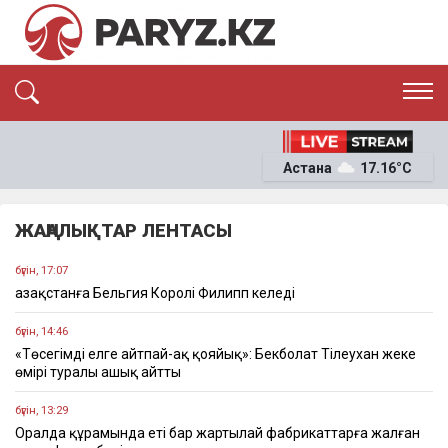
ЭКСКЛЮЗИВ
САЯСАТ
Астана
17.16°C
САЙЛАУ-2026
ЭКОНОМИКА
ҚОҒАМ
ОҚИҒА
ЖАҢАЛЫҚТАР ЛЕНТАСЫ
СҰХБАТ
News
бүгін, 17:07
Қазақстанға Бельгия Королі Филипп келеді
бүгін, 14:46
«Төсегімді елге айтпай-ақ қояйық»: Бекболат Тілеухан жеке
өмірі туралы ашық айтты
бүгін, 13:29
Оралда құрамында еті бар жартылай фабрикаттарға жалған