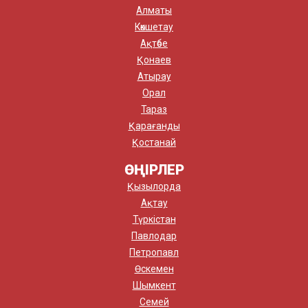
Алматы
Көкшетау
Ақтөбе
Қонаев
Атырау
Орал
Тараз
Қарағанды
Қостанай
ӨҢІРЛЕР
Қызылорда
Ақтау
Түркістан
Павлодар
Петропавл
Өскемен
Шымкент
Семей