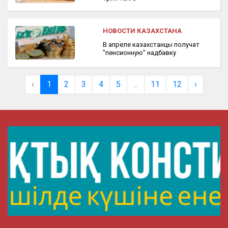
НОВОСТИ КАЗАХСТАНА
В апреле казахстанцы получат
"пенсионную" надбавку
‹
1
2
3
4
5
...
11
12
›