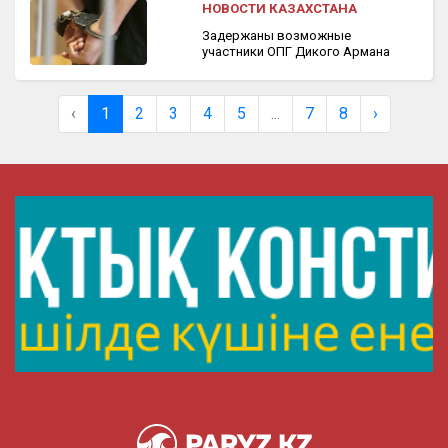
НОВОСТИ КАЗАХСТАНА
Задержаны возможные
участники ОПГ Дикого Армана
‹
1
2
3
4
5
...
7
8
›