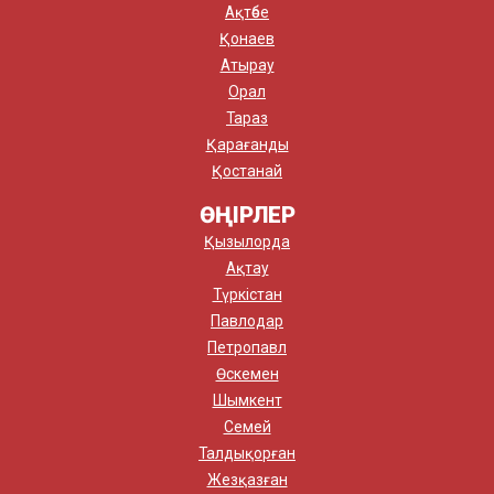
Ақтөбе
Қонаев
Атырау
Орал
Тараз
Қарағанды
Қостанай
ӨҢІРЛЕР
Қызылорда
Ақтау
Түркістан
Павлодар
Петропавл
Өскемен
Шымкент
Семей
Талдықорған
Жезқазған