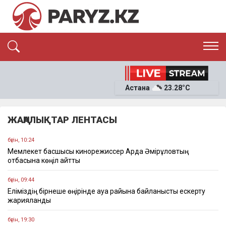
ЭКСКЛЮЗИВ
САЯСАТ
САЙЛАУ-2026
Астана
23.28°C
ЭКОНОМИКА
ҚОҒАМ
ОҚИҒА
ЖАҢАЛЫҚТАР ЛЕНТАСЫ
СҰХБАТ
News
бүгін, 10:24
Мемлекет басшысы кинорежиссер Ардақ Әмірқұловтың
отбасына көңіл айтты
бүгін, 09:44
Еліміздің бірнеше өңірінде ауа райына байланысты ескерту
жарияланды
бүгін, 19:30