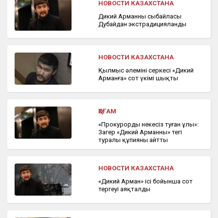
НОВОСТИ КАЗАХСТАНА
Дикий Арманның сыбайласы
Дубайдан экстрадицияланды
НОВОСТИ КАЗАХСТАНА
Қылмыс әлемінің серкесі «Дикий
Арманға» сот үкімі шықты
ҚОҒАМ
«Прокурордың некесіз туған ұлы»:
Заңгер «Дикий Арманның» тегі
туралы құпияны айтты
НОВОСТИ КАЗАХСТАНА
«Дикий Арман» ісі бойынша сот
тергеуі аяқталды