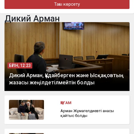
Тағы көрсету
в Алматы
Дикий Арман
бүгін, 16:48
Алматыда жеңіл көлік тоқтап тұрған жүк көлігімен соқтығысты
БҮГІН, 12:23
Дикий Арман, Құдайберген және Ысқақовтың
жазасы жеңілдетілмейтін болды
ҚОҒАМ
Арман Жұмагелдиевтің анасы
қайтыс болды