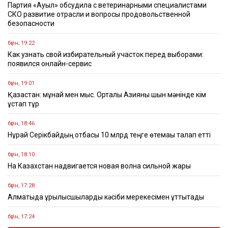
Партия «Ауыл» обсудила с ветеринарными специалистами
СКО развитие отрасли и вопросы продовольственной
безопасности
бүгін, 19:22
Как узнать свой избирательный участок перед выборами:
появился онлайн-сервис
бүгін, 19:01
Қазақстан: мұнай мен мыс. Орталық Азияны шын мәнінде кім
ұстап тұр
бүгін, 18:46
Нұрай Серікбайдың отбасы 10 млрд теңге өтемақы талап етті
бүгін, 18:10
На Казахстан надвигается новая волна сильной жары
бүгін, 17:28
Алматыда құрылысшыларды кәсіби мерекесімен құттықтады
бүгін, 17:24
Организатора продажи поддельных госномеров задержали