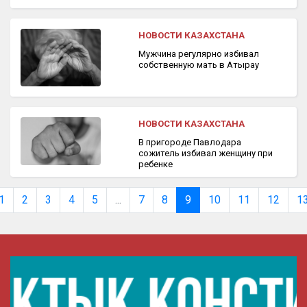
НОВОСТИ КАЗАХСТАНА
Мужчина регулярно избивал
собственную мать в Атырау
НОВОСТИ КАЗАХСТАНА
В пригороде Павлодара
сожитель избивал женщину при
ребенке
1
2
3
4
5
...
7
8
9
10
11
12
1