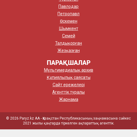
Павлодар
Петропавл
Өскемен
Шымкент
Семей
Талдықорған
Жезқазған
ПАРАҚШАЛАР
Мультимедиалық архив
Құпиялылық саясаты
Сайт ережелері
Агенттік туралы
Жарнама
© 2026 Paryz.kz АА - Қазақстан Республикасының заңнамасына сәйкес
2021 жылы қаңтарда тіркелген ақпараттық агенттік.