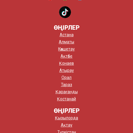
ӨҢІРЛЕР
Астана
Алматы
Көкшетау
Ақтөбе
Қонаев
Атырау
Орал
Тараз
Қарағанды
Қостанай
ӨҢІРЛЕР
Қызылорда
Ақтау
Түркістан