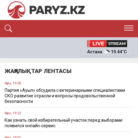
ЭКСКЛЮЗИВ
САЯСАТ
Астана
19.44°C
САЙЛАУ-2026
ЭКОНОМИКА
ҚОҒАМ
ОҚИҒА
ЖАҢАЛЫҚТАР ЛЕНТАСЫ
СҰХБАТ
News
бүгін, 19:30
Партия «Ауыл» обсудила с ветеринарными специалистами
СКО развитие отрасли и вопросы продовольственной
безопасности
бүгін, 19:22
Как узнать свой избирательный участок перед выборами:
появился онлайн-сервис
бүгін, 19:01