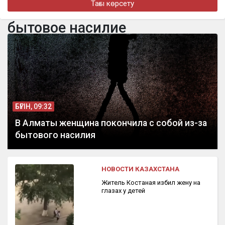
Тағы көрсету
турнире в Джакарте
бытовое насилие
бүгін, 16:11
«Әкем радикал емес»: қамаудағы ақсақалдың қызы
Тоқаевтан әділдік сұрады
БҮГІН, 09:32
В Алматы женщина покончила с собой из-за
бытового насилия
НОВОСТИ КАЗАХСТАНА
Житель Костаная избил жену на
глазах у детей