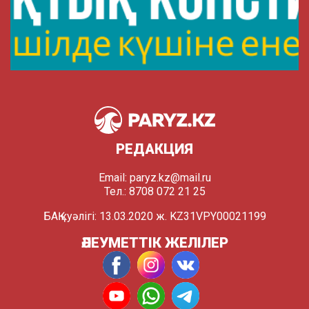
РЕДАКЦИЯ
Email:
paryz.kz@mail.ru
Тел.: 8708 072 21 25
БАҚ куәлігі: 13.03.2020 ж. KZ31VPY00021199
ӘЛЕУМЕТТІК ЖЕЛІЛЕР