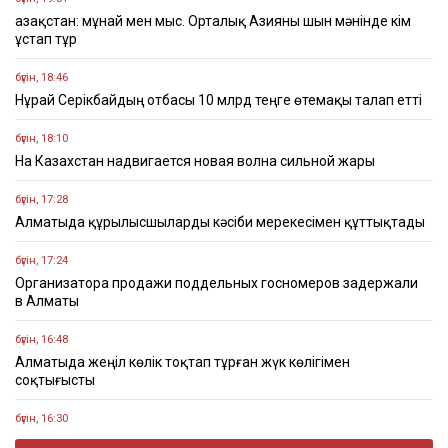
Қазақстан: мұнай мен мыс. Орталық Азияны шын мәнінде кім
ұстап тұр
бүгін, 18:46
Нұрай Серікбайдың отбасы 10 млрд теңге өтемақы талап етті
бүгін, 18:10
На Казахстан надвигается новая волна сильной жары
бүгін, 17:28
Алматыда құрылысшыларды кәсіби мерекесімен құттықтады
бүгін, 17:24
Организатора продажи поддельных госномеров задержали
в Алматы
бүгін, 16:48
Алматыда жеңіл көлік тоқтап тұрған жүк көлігімен
соқтығысты
бүгін, 16:30
Четыре бронзовые медали завоевали казахстанцы на