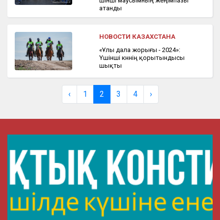
үшінші маусымның жеңімпазы
атанды
НОВОСТИ КАЗАХСТАНА
«Ұлы дала жорығы - 2024»:
Үшінші күннің қорытындысы
шықты
‹
1
2
3
4
›