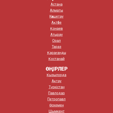
Астана
Алматы
Көкшетау
Ақтөбе
Қонаев
Атырау
Орал
Тараз
Қарағанды
Қостанай
ӨҢІРЛЕР
Қызылорда
Ақтау
Түркістан
Павлодар
Петропавл
Өскемен
Шымкент