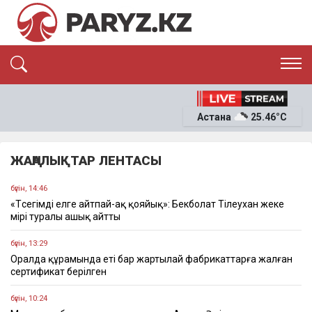
ЭКСКЛЮЗИВ
САЯСАТ
Астана
25.46°C
САЙЛАУ-2026
ЭКОНОМИКА
ҚОҒАМ
ОҚИҒА
ЖАҢАЛЫҚТАР ЛЕНТАСЫ
СҰХБАТ
News
бүгін, 14:46
«Төсегімді елге айтпай-ақ қояйық»: Бекболат Тілеухан жеке
өмірі туралы ашық айтты
бүгін, 13:29
Оралда құрамында еті бар жартылай фабрикаттарға жалған
сертификат берілген
бүгін, 10:24