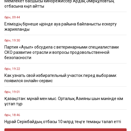
Мемлекет басшысы кинорежиссер Ардақ Әмірқұловтың
отбасына көңіл айтты
бүгін, 09:44
Еліміздің бірнеше өңірінде ауа райына байланысты ескерту
жарияланды
бүгін, 19:30
Партия «Ауыл» обсудила с ветеринарными специалистами
СКО развитие отрасли и вопросы продовольственной
безопасности
бүгін, 19:22
Как узнать свой избирательный участок перед выборами:
появился онлайн-сервис
бүгін, 19:01
Қазақстан: мұнай мен мыс. Орталық Азияны шын мәнінде кім
ұстап тұр
бүгін, 18:46
Нұрай Серікбайдың отбасы 10 млрд теңге өтемақы талап етті