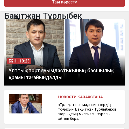
Тағы көрсету
бүгін, 18:10
На Казахстан надвигается новая волна сильной жары
Бақытжан Тұрлыбек
бүгін, 17:28
Алматыда құрылысшыларды кәсіби мерекесімен құттықтады
БҮГІН, 19:23
Ұлттық спорт қауымдастығының басшылық
құрамы тағайындалды
НОВОСТИ КАЗАХСТАНА
«Түрлі ұлт пен мәдениеттердің
тоғысы»: Бақытжан Тұрлыбеков
жорықтың миссиясы туралы
айтып берді