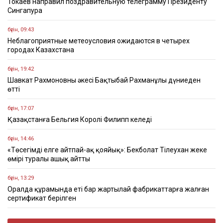
Токаев направил поздравительную телеграмму Президенту
Сингапура
бүгін, 09:43
Неблагоприятные метеоусловия ожидаются в четырех
городах Казахстана
бүгін, 19:42
Шавкат Рахмоновның әкесі Бақтыбай Рахманұлы дүниеден
өтті
бүгін, 17:07
Қазақстанға Бельгия Королі Филипп келеді
бүгін, 14:46
«Төсегімді елге айтпай-ақ қояйық»: Бекболат Тілеухан жеке
өмірі туралы ашық айтты
бүгін, 13:29
Оралда құрамында еті бар жартылай фабрикаттарға жалған
сертификат берілген
бүгін, 10:24