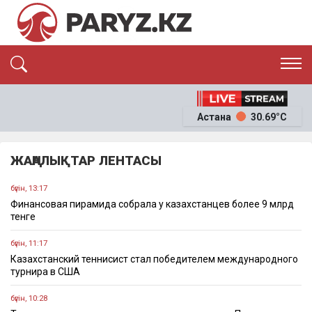
ЭКСКЛЮЗИВ
САЯСАТ
Астана
30.69°C
САЙЛАУ-2026
ЭКОНОМИКА
ҚОҒАМ
ОҚИҒА
ЖАҢАЛЫҚТАР ЛЕНТАСЫ
СҰХБАТ
News
бүгін, 13:17
Финансовая пирамида собрала у казахстанцев более 9 млрд
тенге
бүгін, 11:17
Казахстанский теннисист стал победителем международного
турнира в США
бүгін, 10:28