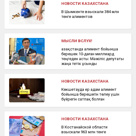
НОВОСТИ КАЗАХСТАНА
В Шымкенте взыскали 384 млн
тенге алиментов
МЫСЛИ ВСЛУХ!
Қазақстанда алимент бойынша
берешек 10-даған миллиард
теңгеден асты: Мәжіліс депутаты
жаңа тетік ұсынды
НОВОСТИ КАЗАХСТАНА
Көкшетауда ер адам алимент
бойынша берешегін төлеу үшін
бүйрегін сатпақ болған
НОВОСТИ КАЗАХСТАНА
В Костанайской области
взыскали 963 млн тенге