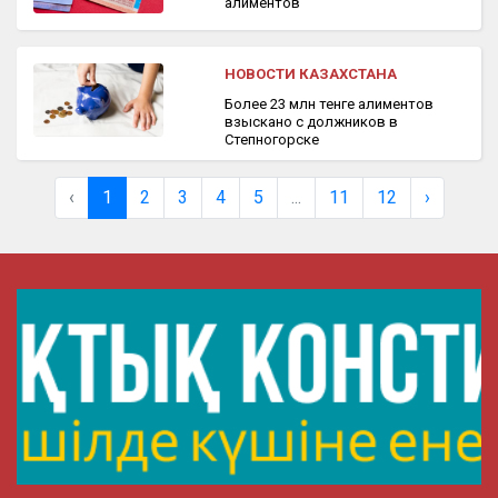
алиментов
НОВОСТИ КАЗАХСТАНА
Более 23 млн тенге алиментов
взыскано с должников в
Степногорске
‹
1
2
3
4
5
...
11
12
›