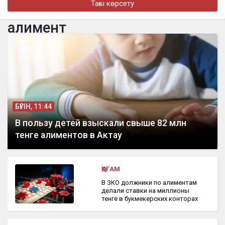
Тағы көрсету
Мемлекет басшысы кинорежиссер Ардақ Әмірқұловтың
отбасына көңіл айтты
алимент
бүгін, 09:44
Еліміздің бірнеше өңірінде ауа райына байланысты ескерту
жарияланды
БҮГІН, 11:44
В пользу детей взыскали свыше 82 млн
тенге алиментов в Актау
ҚОҒАМ
В ЗКО должники по алиментам
делали ставки на миллионы
тенге в букмекерских конторах