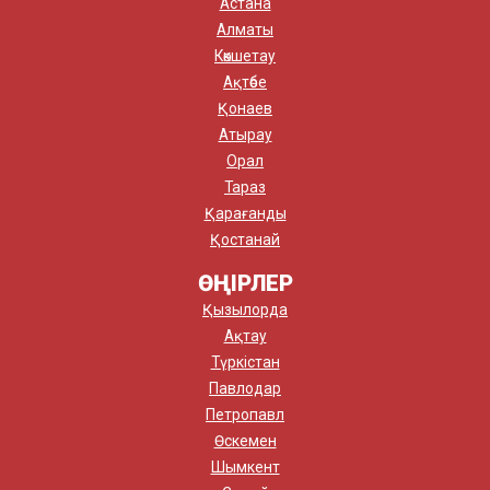
Астана
Алматы
Көкшетау
Ақтөбе
Қонаев
Атырау
Орал
Тараз
Қарағанды
Қостанай
ӨҢІРЛЕР
Қызылорда
Ақтау
Түркістан
Павлодар
Петропавл
Өскемен
Шымкент