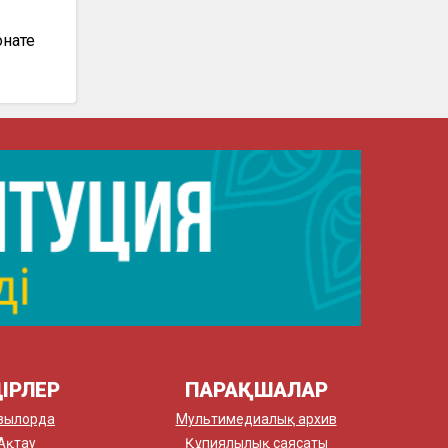
л
нате
ІРЛЕР
ПАРАҚШАЛАР
зылорда
Мультимедиалық архив
Ақтау
Құпиялылық саясаты