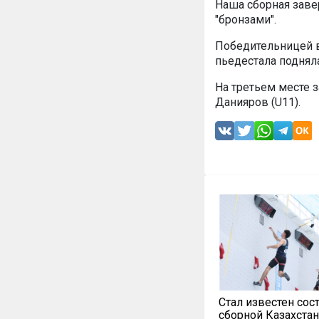
Наша сборная заве
"бронзами".
Победительницей в
пьедестала подняла
На третьем месте 
Данияров (U11).
Стал известен сос
сборной Казахстан