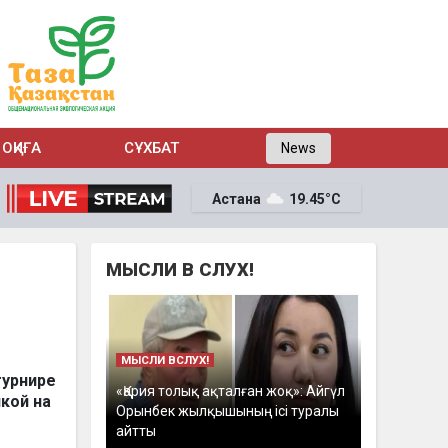
ОҚИҒА
СҰХБАТ
News
Астана
19.45°C
МЫСЛИ В СЛУХ!
МЫСЛИ ВСЛУХ!
турнире
«Қария толық ақталған жоқ»: Айгүл
кой на
Орынбек жылқышының ісі туралы
айтты