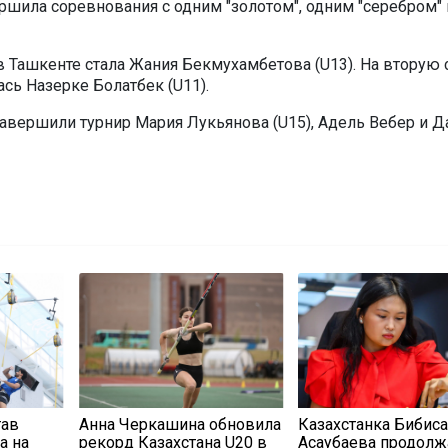
ршила соревнования с одним "золотом", одним "серебром" 
 Ташкенте стала Жания Бекмухамбетова (U13). На вторую 
сь Назерке Болатбек (U11).
завершили турнир Мария Лукьянова (U15), Адель Вебер и Д
тав
Анна Черкашина обновила
Казахстанка Бибис
а на
рекорд Казахстана U20 в
Асаубаева продолж