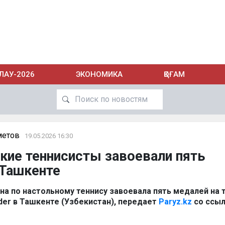
ЛАУ-2026
ЭКОНОМИКА
ҚОҒАМ
метов
19.05.2026 16:30
кие теннисисты завоевали пять
 Ташкенте
на по настольному теннису завоевала пять медалей на 
der в Ташкенте (Узбекистан), передает
Paryz.kz
со ссыл