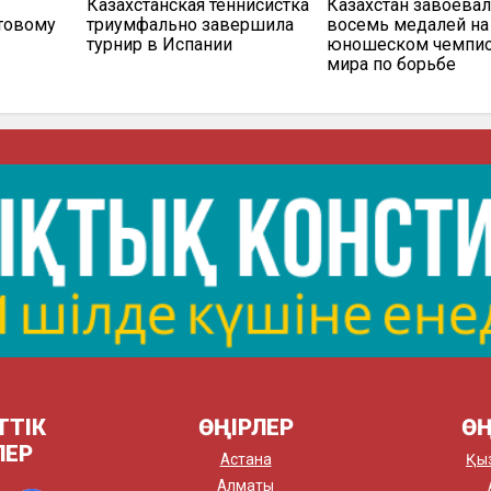
Казахстанская теннисистка
Казахстан завоева
ртовому
триумфально завершила
восемь медалей на
турнир в Испании
юношеском чемпио
мира по борьбе
ТТІК
ӨҢІРЛЕР
ӨҢ
ЛЕР
Астана
Қы
Алматы