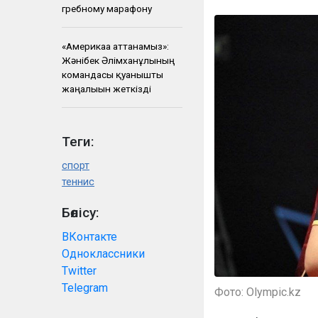
гребному марафону
«Америкаға аттанамыз»:
Жәнібек Әлімханұлының
командасы қуанышты
жаңалығын жеткізді
Теги:
спорт
теннис
Бөлісу:
ВКонтакте
Одноклассники
Twitter
Telegram
Фото: Olympic.kz