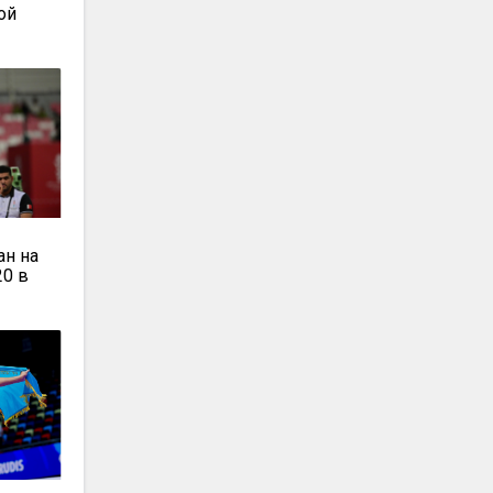
ой
ан на
20 в