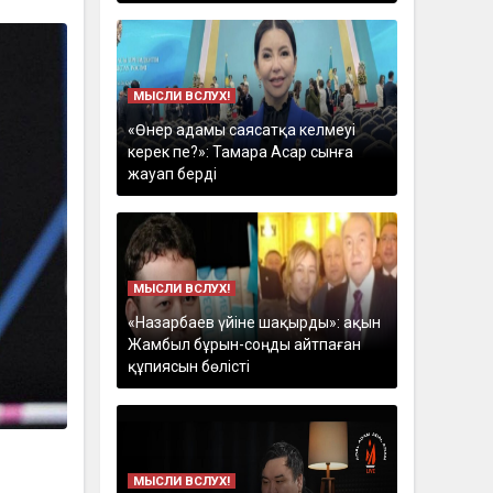
МЫСЛИ ВСЛУХ!
«Өнер адамы саясатқа келмеуі
керек пе?»: Тамара Асар сынға
жауап берді
МЫСЛИ ВСЛУХ!
«Назарбаев үйіне шақырды»: ақын
Жамбыл бұрын-соңды айтпаған
құпиясын бөлісті
МЫСЛИ ВСЛУХ!