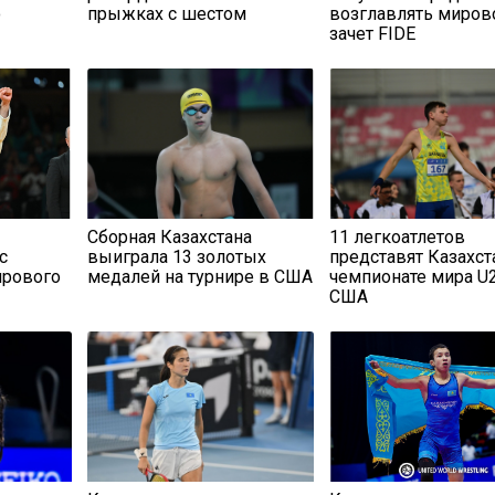
о
прыжках с шестом
возглавлять миров
зачет FIDE
Сборная Казахстана
11 легкоатлетов
с
выиграла 13 золотых
представят Казахст
ирового
медалей на турнире в США
чемпионате мира U
США