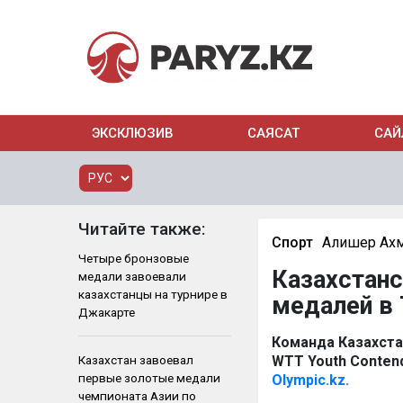
ЭКСКЛЮЗИВ
САЯСАТ
САЙ
Читайте также:
Спорт
Алишер Ах
Четыре бронзовые
Казахстанс
медали завоевали
казахстанцы на турнире в
медалей в
Джакарте
Команда Казахста
Казахстан завоевал
WTT Youth Conten
первые золотые медали
Olympic.kz.
чемпионата Азии по