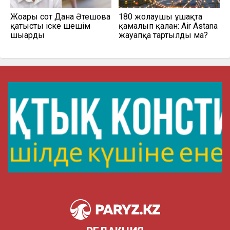
Жоғарғы сот Дана Әтешова
180 жолаушы ұшақта
қатысты іске шешім
қамалып қалған: Air Astana
шығарды
жауапқа тартылды ма?