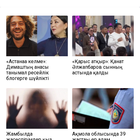
«Астанаға келме»:
«Қарғыс атқыр»: Қанат
Димаштың анасы
Әлжапбаров сынның
танымал ресейлік
астында қалды
блогерге шүйлікті
Жамбылда
Ақмола облысында 39
жасөспірімдер қыз
жастағы ер адам