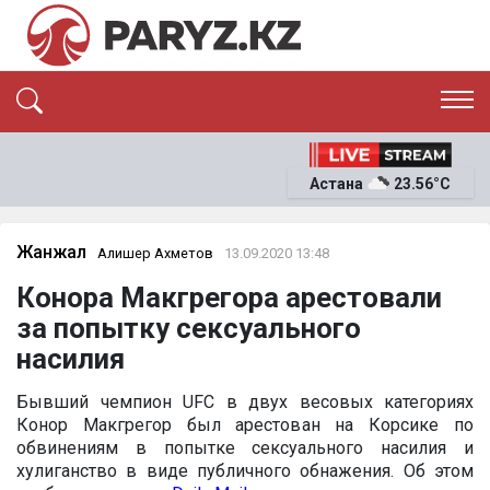
ЭКСКЛЮЗИВ
САЯСАТ
Астана
23.56°C
САЙЛАУ-2026
ЭКОНОМИКА
ҚОҒАМ
ОҚИҒА
Жанжал
Алишер Ахметов
13.09.2020 13:48
СҰХБАТ
Конора Макгрегора арестовали
News
за попытку сексуального
насилия
Бывший чемпион UFC в двух весовых категориях
Конор Макгрегор был арестован на Корсике по
обвинениям в попытке сексуального насилия и
хулиганство в виде публичного обнажения. Об этом