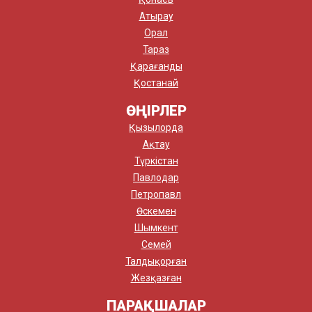
Атырау
Орал
Тараз
Қарағанды
Қостанай
ӨҢІРЛЕР
Қызылорда
Ақтау
Түркістан
Павлодар
Петропавл
Өскемен
Шымкент
Семей
Талдықорған
Жезқазған
ПАРАҚШАЛАР