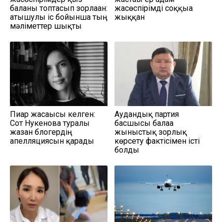
баланы топтасып зорлаған:
жасөспірімді соққыға
атышулы іс бойынша тың
жыққан
мәліметтер шықты
Пиар жасағысы келген:
Аудандық партия
Сот Нукенова туралы
басшысы балаға
жазған блогердің
жыныстық зорлық
апелляциясын қарады
көрсету фактісімен істі
болды